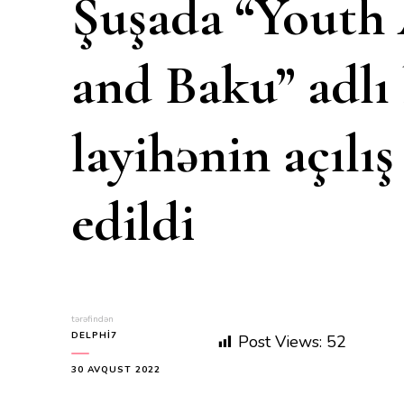
Şuşada “Youth
and Baku” adlı
layihənin açılış
edildi
tərəfindən
DELPHI7
Post Views:
52
30 AVQUST 2022