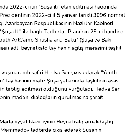
da 2022-ci ilin “Şuşa ili” elan edilməsi haqqında”
rezidentinin 2022-ci il 5 yanvar tarixli 3096 nömrəli
, Azərbaycan Respublikasının Nazirlər Kabineti
“Şuşa İli” ilə bağlı Tədbirlər Planı”nın 25-ci bəndinə
“Youth ArtCamp Shusha and Baku” (Şuşa və Bakı
si) adlı beynəlxalq layihənin açılış mərasimi təşkil
şməramlı səfiri Hedva Ser çıxış edərək “Youth
 layihəsinin məhz Şuşa şəhərində təşkilinin əsas
n təbliğ edilməsi olduğunu vurğuladı. Hedva Ser
ənin mədəni dialoqların qurulmasına şərait
Mədəniyyət Nazirliyinin Beynəlxalq əməkdaşlıq
d Məmmədov tədbirdə çıxış edərək Şuşanın