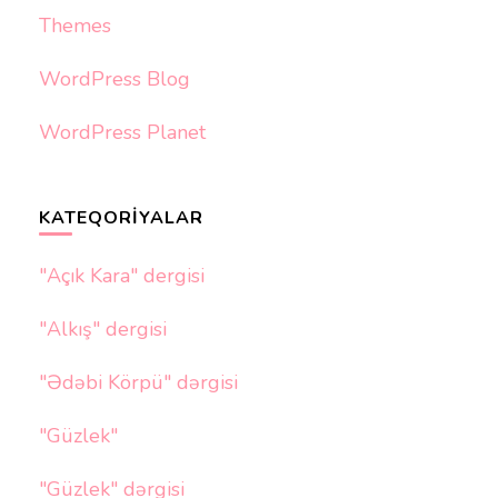
Themes
WordPress Blog
WordPress Planet
KATEQORIYALAR
"Açık Kara" dergisi
"Alkış" dergisi
"Ədəbi Körpü" dərgisi
"Güzlek"
"Güzlek" dərgisi