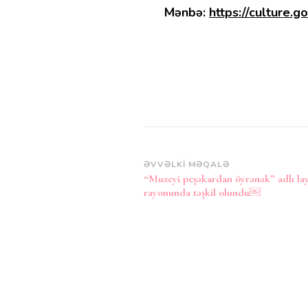
Mənbə:
https://culture.go
Post
ƏVVƏLKI MƏQALƏ
“Muzeyi peşəkardan öyrənək” adlı la
Naviqasiya
rayonunda təşkil olundu￼