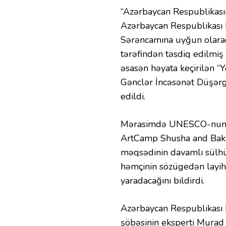
“Azərbaycan Respublikasın
Azərbaycan Respublikası P
Sərəncamına uyğun olaraq
tərəfindən təsdiq edilmiş 
əsasən həyata keçirilən 
Gənclər İncəsənət Düşərgə
edildi.
Mərasimdə UNESCO-nun xo
ArtCamp Shusha and Baku”
məqsədinin davamlı sülhü
həmçinin sözügedən layih
yaradacağını bildirdi.
Azərbaycan Respublikası 
şöbəsinin eksperti Mura