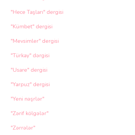
"Hece Taşları" dergisi
"Kümbet" dergisi
"Mevsimler" dergisi
"Türkay" dərgisi
"Usare" dergisi
"Yarpuz" dergisi
"Yeni nəşrlər"
"Zərif kölgələr"
"Zərrələr"