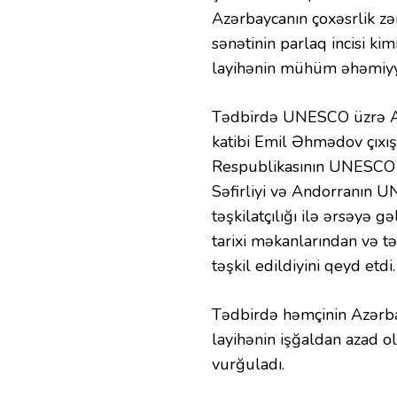
Azərbaycanın çoxəsrlik z
sənətinin parlaq incisi k
layihənin mühüm əhəmiyy
Tədbirdə UNESCO üzrə Azə
katibi Emil Əhmədov çıxış
Respublikasının UNESCO üz
Səfirliyi və Andorranın 
təşkilatçılığı ilə ərsəyə 
tarixi məkanlarından və t
təşkil edildiyini qeyd etdi.
Tədbirdə həmçinin Azərba
layihənin işğaldan azad o
vurğuladı.