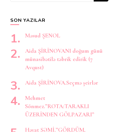
axtarırsınız?
SON YAZILAR
Məsud ŞENOL
Aida ŞİRİNOVANI doğum günü
münasibətilə təbrik edirik (7
Avqust)
Aida ŞİRİNOVA.Seçmə şeirlər
Mehmet
Sönmez.”ROTA:TARAKLI
ÜZERİNDEN GÖLPAZARI”
Həyat ŞƏMİ.”GÖRDÜM,