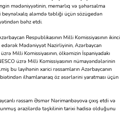
əngin mədəniyyətinin, memarlıq və şəhərsalma
imi beynəlxalq aləmdə təbliği üçün sözügedən
ətindən bəhz etdi.
rbaycan Respublikasının Milli Komissiyasının ikinci
 edərək Mədəniyyət Nazirliyinin, Azərbaycan
rə Milli Komissiyasının, ölkəmizin İspaniyadakı
UNESCO üzrə Milli Komissiyasının nümayəndələrinin
gəlmiş bu layihənin xarici rəssamların Azərbaycanın
əbiətindən ilhamlanaraq öz əsərlərini yaratması üçün
ycanlı rəssam Əsmər Nərimanbəyova çıxış etdi və
lunmuş ərazilərdə təşkilinin tarixi hadisə olduğunu