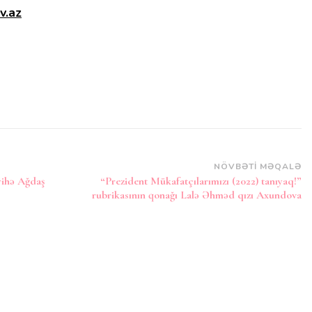
v.az
NÖVBƏTI MƏQALƏ
yihə Ağdaş
“Prezident Mükafatçılarımızı (2022) tanıyaq!”
rubrikasının qonağı Lalə Əhməd qızı Axundova