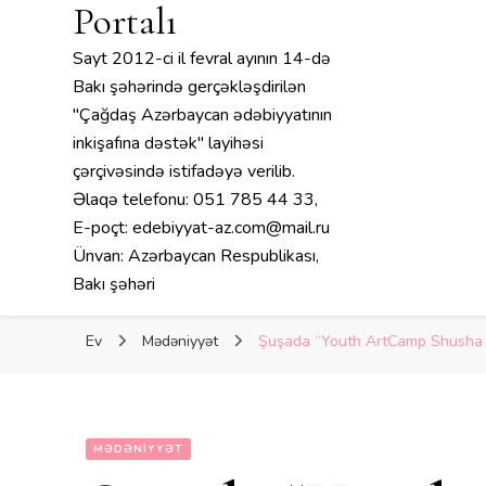
Portalı
Sayt 2012-ci il fevral ayının 14-də
Bakı şəhərində gerçəkləşdirilən
"Çağdaş Azərbaycan ədəbiyyatının
inkişafına dəstək" layihəsi
çərçivəsində istifadəyə verilib.
Əlaqə telefonu: 051 785 44 33,
E-poçt: edebiyyat-az.com@mail.ru
Ünvan: Azərbaycan Respublikası,
Bakı şəhəri
Ev
Mədəniyyət
Şuşada “Youth ArtCamp Shusha and
MƏDƏNIYYƏT