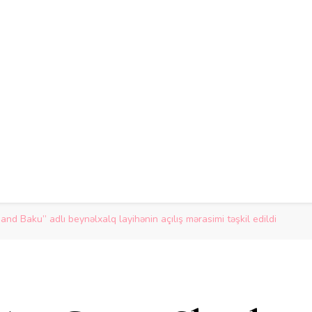
 Baku” adlı beynəlxalq layihənin açılış mərasimi təşkil edildi