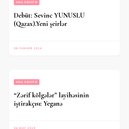
ANA SƏHIFƏ
Debüt: Sevinc YUNUSLU
(Qazax).Yeni şeirlər
06 YANVAR 2014
ANA SƏHIFƏ
“Zərif kölgələr” layihəsinin
iştirakçısı: Yeganə
04 MAY 2019