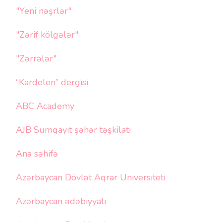
"Yeni nəşrlər"
"Zərif kölgələr"
"Zərrələr"
“Kardelen” dergisi
ABC Academy
AJB Sumqayıt şəhər təşkilatı
Ana səhifə
Azərbaycan Dövlət Aqrar Universiteti
Azərbaycan ədəbiyyatı