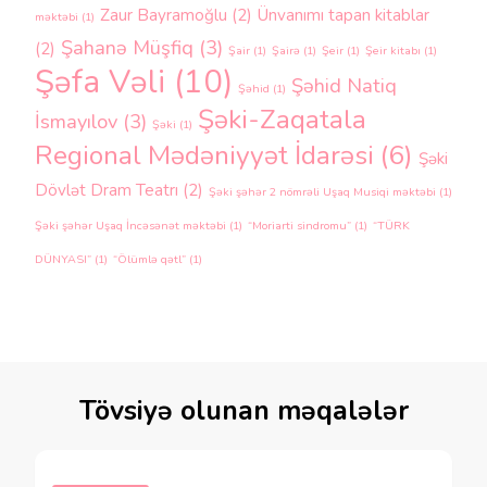
Zaur Bayramoğlu
(2)
Ünvanımı tapan kitablar
məktəbi
(1)
Şahanə Müşfiq
(3)
(2)
Şair
(1)
Şairə
(1)
Şeir
(1)
Şeir kitabı
(1)
Şəfa Vəli
(10)
Şəhid Natiq
Şəhid
(1)
Şəki-Zaqatala
İsmayılov
(3)
Şəki
(1)
Regional Mədəniyyət İdarəsi
(6)
Şəki
Dövlət Dram Teatrı
(2)
Şəki şəhər 2 nömrəli Uşaq Musiqi məktəbi
(1)
Şəki şəhər Uşaq İncəsənət məktəbi
(1)
“Moriarti sindromu”
(1)
“TÜRK
DÜNYASI”
(1)
“Ölümlə qətl”
(1)
Tövsiyə olunan məqalələr