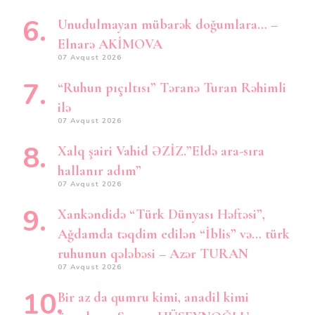
Unudulmayan mübarək doğumlara… –
Elnarə AKİMOVA
07 Avqust 2026
“Ruhun pıçıltısı” Təranə Turan Rəhimli
ilə
07 Avqust 2026
Xalq şairi Vahid ƏZİZ.”Eldə ara-sıra
hallanır adım”
07 Avqust 2026
Xankəndidə “Türk Dünyası Həftəsi”,
Ağdamda təqdim edilən “İblis” və… türk
ruhunun qələbəsi – Azər TURAN
07 Avqust 2026
Bir az da qumru kimi, anadil kimi