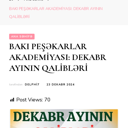
BAKI PEŞƏKARLAR AKADEMİYASI: DEKABR AYININ
QALİBLƏRİ
ANA SƏHIFƏ
BAKI PEŞƏKARLAR
AKADEMİYASI: DEKABR
AYININ QALİBLƏRİ
tərəfindən
DELPHI7
23 DEKABR 2024
Post Views:
70