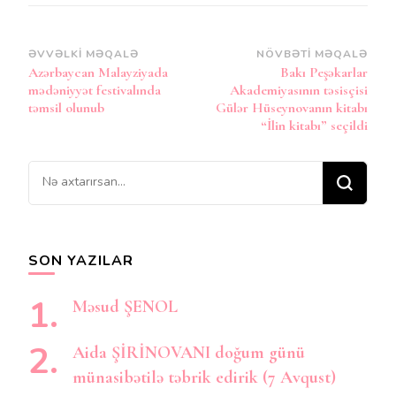
Post
ƏVVƏLKI MƏQALƏ
NÖVBƏTI MƏQALƏ
Azərbaycan Malayziyada
Bakı Peşəkarlar
Naviqasiya
mədəniyyət festivalında
Akademiyasının təsisçisi
təmsil olunub
Gülər Hüseynovanın kitabı
“İlin kitabı” seçildi
Bir
şey
axtarırsınız?
SON YAZILAR
Məsud ŞENOL
Aida ŞİRİNOVANI doğum günü
münasibətilə təbrik edirik (7 Avqust)