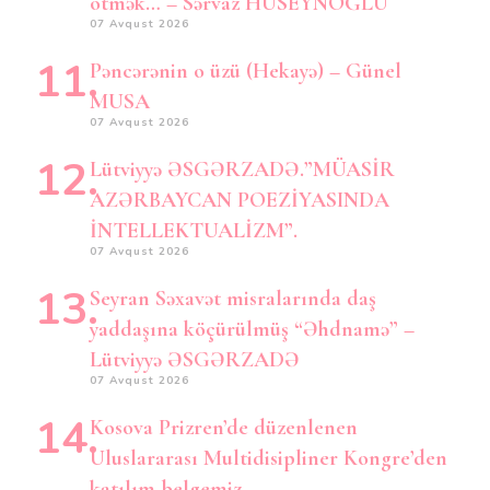
ötmək… – Sərvaz HÜSEYNOĞLU
07 Avqust 2026
Pəncərənin o üzü (Hekayə) – Günel
MUSA
07 Avqust 2026
Lütviyyə ƏSGƏRZADƏ.”MÜASİR
AZƏRBAYCAN POEZİYASINDA
İNTELLEKTUALİZM”.
07 Avqust 2026
Seyran Səxavət misralarında daş
yaddaşına köçürülmüş “Əhdnamə” –
Lütviyyə ƏSGƏRZADƏ
07 Avqust 2026
Kosova Prizren’de düzenlenen
Uluslararası Multidisipliner Kongre’den
katılım belgemiz