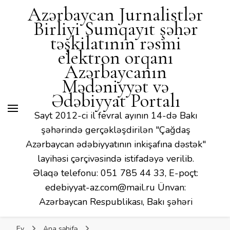
Mədəniyyət və Ədəbiyyat
Azərbaycan Jurnalistlər
Portalı
Birliyi Sumqayıt şəhər
təşkilatının rəsmi
elektron orqanı
Azərbaycanın
Mədəniyyət və
Ədəbiyyat Portalı
Sayt 2012-ci il fevral ayının 14-də Bakı
şəhərində gerçəkləşdirilən "Çağdaş
Azərbaycan ədəbiyyatının inkişafına dəstək"
layihəsi çərçivəsində istifadəyə verilib.
Əlaqə telefonu: 051 785 44 33, E-poçt:
edebiyyat-az.com@mail.ru Ünvan:
Azərbaycan Respublikası, Bakı şəhəri
Ev
Ana səhifə