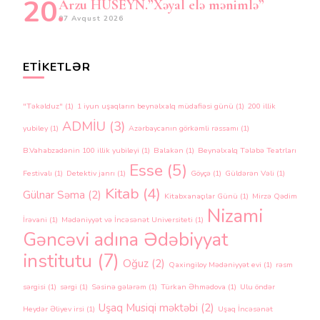
Arzu HÜSEYN.”Xəyal elə mənimlə”
07 Avqust 2026
ETIKETLƏR
"Təkəlduz"
(1)
1 iyun uşaqların beynəlxalq müdafiəsi günü
(1)
200 illik
ADMİU
(3)
yubiley
(1)
Azərbaycanın görkəmli rəssamı
(1)
B.Vahabzadənin 100 illik yubileyi
(1)
Balakən
(1)
Beynəlxalq Tələbə Teatrları
Esse
(5)
Festivalı
(1)
Detektiv janrı
(1)
Göyçə
(1)
Güldərən Vəli
(1)
Kitab
(4)
Gülnar Səma
(2)
Kitabxanaçılar Günü
(1)
Mirzə Qədim
Nizami
İrəvani
(1)
Mədəniyyət və İncəsənət Universiteti
(1)
Gəncəvi adına Ədəbiyyat
institutu
(7)
Oğuz
(2)
Qaxingiloy Mədəniyyət evi
(1)
rəsm
sərgisi
(1)
sərgi
(1)
Səsinə gələrəm
(1)
Türkan Əhmədova
(1)
Ulu öndər
Uşaq Musiqi məktəbi
(2)
Heydər Əliyev irsi
(1)
Uşaq İncəsənət