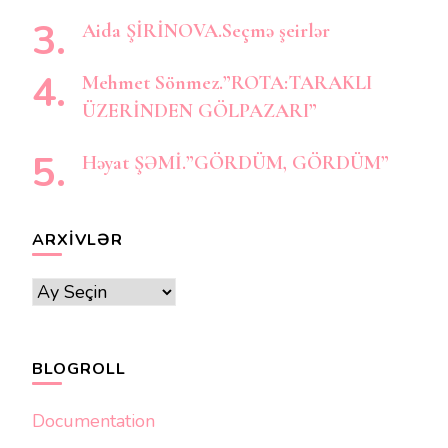
Aida ŞİRİNOVA.Seçmə şeirlər
Mehmet Sönmez.”ROTA:TARAKLI
ÜZERİNDEN GÖLPAZARI”
Həyat ŞƏMİ.”GÖRDÜM, GÖRDÜM”
ARXIVLƏR
Arxivlər
BLOGROLL
Documentation