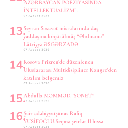
AZƏRBAYCAN POEZİYASINDA
İNTELLEKTUALİZM”.
07 Avqust 2026
Seyran Səxavət misralarında daş
yaddaşına köçürülmüş “Əhdnamə” –
Lütviyyə ƏSGƏRZADƏ
07 Avqust 2026
Kosova Prizren’de düzenlenen
Uluslararası Multidisipliner Kongre’den
katılım belgemiz
07 Avqust 2026
Abdulla MƏMMƏD.”SONET”
07 Avqust 2026
Şair-ədəbiyyatşünas Rafiq
YUSİFOĞLU.Seçmə şeirlər II hissə
07 Avqust 2026