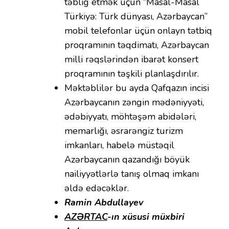
təbliğ etmək üçün “Masal-Masal
Türkiyə: Türk dünyası, Azərbaycan”
mobil telefonlar üçün onlayn tətbiq
proqramının təqdimatı, Azərbaycan
milli rəqslərindən ibarət konsert
proqramının təşkili planlaşdırılır.
Məktəblilər bu ayda Qafqazın incisi
Azərbaycanın zəngin mədəniyyəti,
ədəbiyyatı, möhtəşəm abidələri,
memarlığı, əsrarəngiz turizm
imkanları, habelə müstəqil
Azərbaycanın qazandığı böyük
nailiyyətlərlə tanış olmaq imkanı
əldə edəcəklər.
Ramin Abdullayev
AZƏRTAC
-ın xüsusi müxbiri