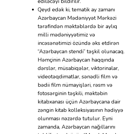
ediləcəyi bildirilir.
Qeyd edək ki, tematik ay zamanı
Azərbaycan Mədəniyyət Mərkəzi
tərəfindən məktəblərdə bir aylıq
milli mədəniyyətimiz və
incəsənətimizi özündə əks etdirən
“Azərbaycan stendi” təşkil olunacaq.
Həmçinin Azərbaycan haqqında
dərslər, müsabiqələr, viktorinalar,
videotəqdimatlar, sənədli film və
bədii film nümayişləri, rəsm və
fotosərginin təşkili, məktəbin
kitabxanası üçün Azərbaycana dair
zəngin kitab kolleksiyasının hədiyyə
olunması nəzərdə tutulur. Eyni
zamanda, Azərbaycan nağıllarını