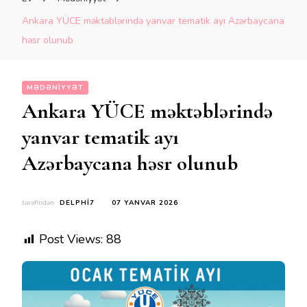
Ankara YÜCE məktəblərində yanvar tematik ayı Azərbaycana
həsr olunub
MƏDƏNIYYƏT
Ankara YÜCE məktəblərində
yanvar tematik ayı
Azərbaycana həsr olunub
tərəfindən
DELPHI7
07 YANVAR 2026
Post Views:
88