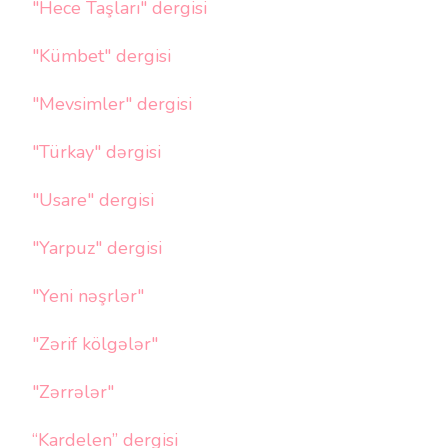
"Hece Taşları" dergisi
"Kümbet" dergisi
"Mevsimler" dergisi
"Türkay" dərgisi
"Usare" dergisi
"Yarpuz" dergisi
"Yeni nəşrlər"
"Zərif kölgələr"
"Zərrələr"
“Kardelen” dergisi