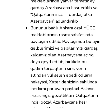
məktəblərində yanvar tematik ayı
qardaş Azərbaycana həsr edilib və
“Qafqazların incisi – qardaş ölkə
Azərbaycan” adlandırılıb.
Bununla bağlı Ankara özəl YÜCE
məktəblərinin rəsmi səhifəsində
paylaşım edilib. Paylaşımda bu ayın
qəlblərimizi və qapılarımızı qardaş
xalqımız olan Azərbaycana açırıq
deyə qeyd edilib, birlikdə bu
qədim torpaqların sirri, yerin
altından yüksələn əbədi odların
hekayəsi, Xəzər dənizinin sahilində
inci kimi parlayan paytaxt Bakının
əsrarəngiz gözəllikləri, Qafqazların
incisi gözəl Azərbaycana həsr