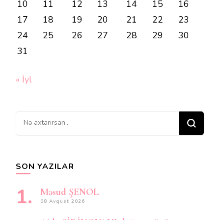
10
11
12
13
14
15
16
17
18
19
20
21
22
23
24
25
26
27
28
29
30
31
« İyl
Bir
şey
axtarırsınız?
SON YAZILAR
Məsud ŞENOL
08 Avqust 2026