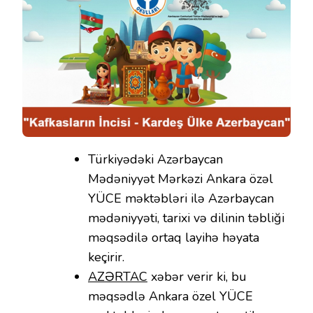
Türkiyədəki Azərbaycan
Mədəniyyət Mərkəzi Ankara özəl
YÜCE məktəbləri ilə Azərbaycan
mədəniyyəti, tarixi və dilinin təbliği
məqsədilə ortaq layihə həyata
keçirir.
AZƏRTAC
xəbər verir ki, bu
məqsədlə Ankara özel YÜCE