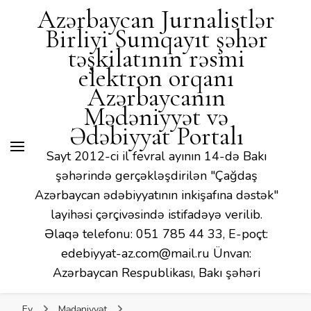
Mədəniyyət və Ədəbiyyat
Azərbaycan Jurnalistlər
Portalı
Birliyi Sumqayıt şəhər
təşkilatının rəsmi
elektron orqanı
Azərbaycanın
Mədəniyyət və
Ədəbiyyat Portalı
Sayt 2012-ci il fevral ayının 14-də Bakı
şəhərində gerçəkləşdirilən "Çağdaş
Azərbaycan ədəbiyyatının inkişafına dəstək"
layihəsi çərçivəsində istifadəyə verilib.
Əlaqə telefonu: 051 785 44 33, E-poçt:
edebiyyat-az.com@mail.ru Ünvan:
Azərbaycan Respublikası, Bakı şəhəri
Ev
Mədəniyyət