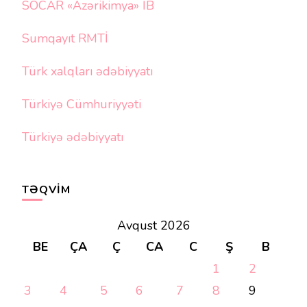
SOCAR «Azərikimya» İB
Sumqayıt RMTİ
Türk xalqları ədəbiyyatı
Türkiyə Cümhuriyyəti
Türkiyə ədəbiyyatı
TƏQVIM
Avqust 2026
BE
ÇA
Ç
CA
C
Ş
B
1
2
3
4
5
6
7
8
9