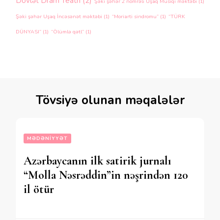
Dövlət Dram Teatrı
(2)
Şəki şəhər 2 nömrəli Uşaq Musiqi məktəbi
(1)
Şəki şəhər Uşaq İncəsənət məktəbi
(1)
“Moriarti sindromu”
(1)
“TÜRK
DÜNYASI”
(1)
“Ölümlə qətl”
(1)
Tövsiyə olunan məqalələr
MƏDƏNIYYƏT
Azərbaycanın ilk satirik jurnalı
“Molla Nəsrəddin”in nəşrindən 120
il ötür