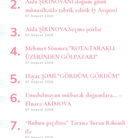
Aida ŞİRİNOVANI doğum günü
münasibətilə təbrik edirik (7 Avqust)
07 Avqust 2026
Aida ŞİRİNOVA.Seçmə şeirlər
07 Avqust 2026
Mehmet Sönmez.”ROTA:TARAKLI
ÜZERİNDEN GÖLPAZARI”
07 Avqust 2026
Həyat ŞƏMİ.”GÖRDÜM, GÖRDÜM”
07 Avqust 2026
Unudulmayan mübarək doğumlara… –
Elnarə AKİMOVA
07 Avqust 2026
“Ruhun pıçıltısı” Təranə Turan Rəhimli
ilə
07 Avqust 2026