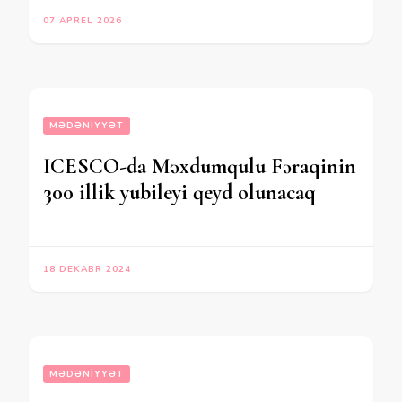
07 APREL 2026
MƏDƏNIYYƏT
ICESCO-da Məxdumqulu Fəraqinin
300 illik yubileyi qeyd olunacaq
18 DEKABR 2024
MƏDƏNIYYƏT