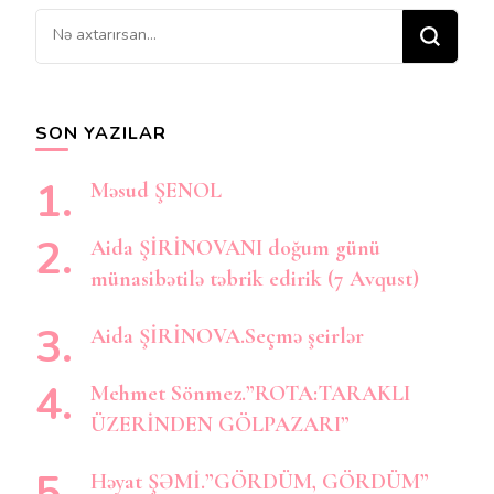
Bir
şey
axtarırsınız?
SON YAZILAR
Məsud ŞENOL
Aida ŞİRİNOVANI doğum günü
münasibətilə təbrik edirik (7 Avqust)
Aida ŞİRİNOVA.Seçmə şeirlər
Mehmet Sönmez.”ROTA:TARAKLI
ÜZERİNDEN GÖLPAZARI”
Həyat ŞƏMİ.”GÖRDÜM, GÖRDÜM”