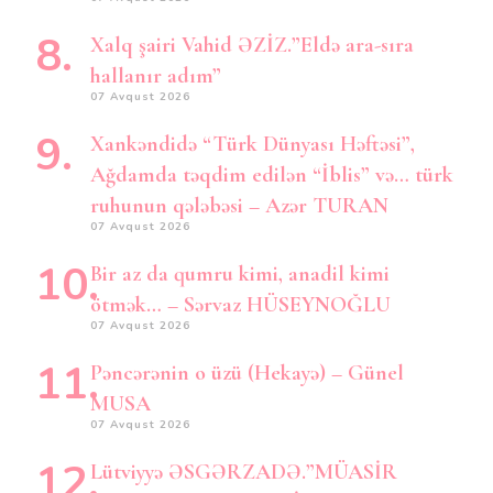
Xalq şairi Vahid ƏZİZ.”Eldə ara-sıra
hallanır adım”
07 Avqust 2026
Xankəndidə “Türk Dünyası Həftəsi”,
Ağdamda təqdim edilən “İblis” və… türk
ruhunun qələbəsi – Azər TURAN
07 Avqust 2026
Bir az da qumru kimi, anadil kimi
ötmək… – Sərvaz HÜSEYNOĞLU
07 Avqust 2026
Pəncərənin o üzü (Hekayə) – Günel
MUSA
07 Avqust 2026
Lütviyyə ƏSGƏRZADƏ.”MÜASİR