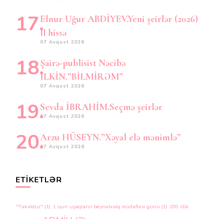
Elnur Uğur ABDİYEV.Yeni şeirlər (2026)
II hissə
07 Avqust 2026
Şairə-publisist Nəcibə
İLKİN.”BİLMİRƏM”
07 Avqust 2026
Sevda İBRAHİM.Seçmə şeirlər
07 Avqust 2026
Arzu HÜSEYN.”Xəyal elə mənimlə”
07 Avqust 2026
ETIKETLƏR
"Təkəlduz"
(1)
1 iyun uşaqların beynəlxalq müdafiəsi günü
(1)
200 illik