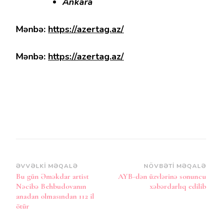
Ankara
Mənbə:
https://azertag.az/
Mənbə:
https://azertag.az/
Post
ƏVVƏLKI MƏQALƏ
NÖVBƏTI MƏQALƏ
Bu gün Əməkdar artist
AYB-dən üzvlərinə sonuncu
Naviqasiya
Nəcibə Behbudovanın
xəbərdarlıq edilib
anadan olmasından 112 il
ötür