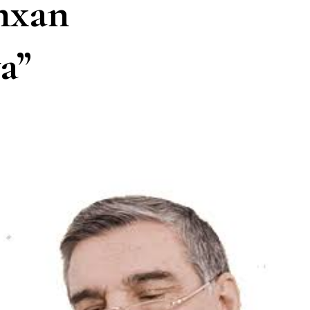
imxan
a”