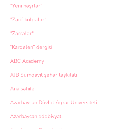
"Yeni nəşrlər"
"Zərif kölgələr"
"Zərrələr"
“Kardelen” dergisi
ABC Academy
AJB Sumqayıt şəhər təşkilatı
Ana səhifə
Azərbaycan Dövlət Aqrar Universiteti
Azərbaycan ədəbiyyatı