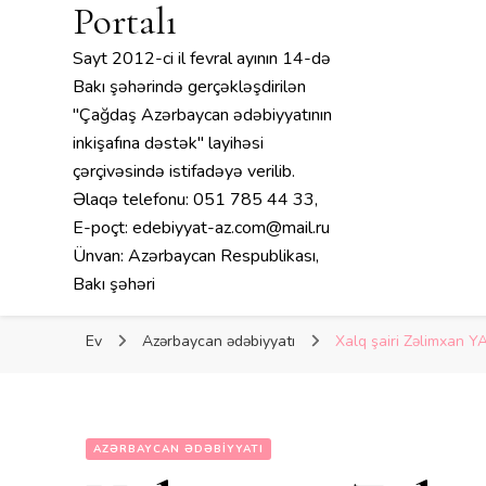
Portalı
Sayt 2012-ci il fevral ayının 14-də
Bakı şəhərində gerçəkləşdirilən
"Çağdaş Azərbaycan ədəbiyyatının
inkişafına dəstək" layihəsi
çərçivəsində istifadəyə verilib.
Əlaqə telefonu: 051 785 44 33,
E-poçt: edebiyyat-az.com@mail.ru
Ünvan: Azərbaycan Respublikası,
Bakı şəhəri
Ev
Azərbaycan ədəbiyyatı
Xalq şairi Zəlimxan 
AZƏRBAYCAN ƏDƏBIYYATI