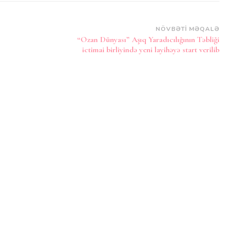
NÖVBƏTI MƏQALƏ
“Ozan Dünyası” Aşıq Yaradıcılığının Təbliği
ictimai birliyində yeni layihəyə start verilib