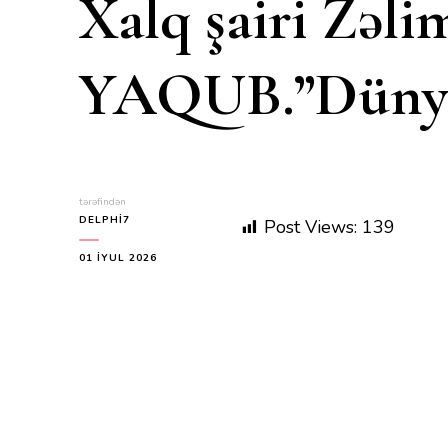
Xalq şairi Zəl
YAQUB.”Düny
tərəfindən
DELPHI7
Post Views:
139
01 İYUL 2026