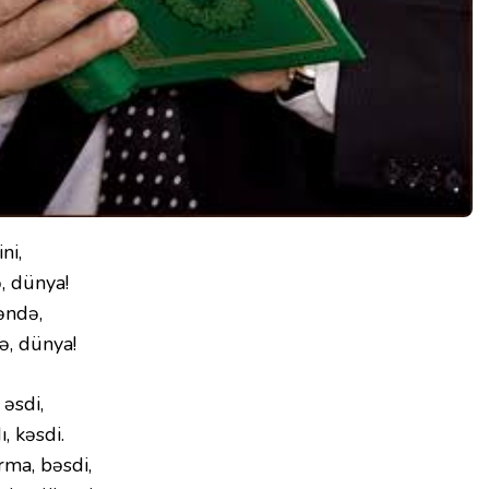
ni,
, dünya!
əndə,
lə, dünya!
əsdi,
, kəsdi.
rma, bəsdi,