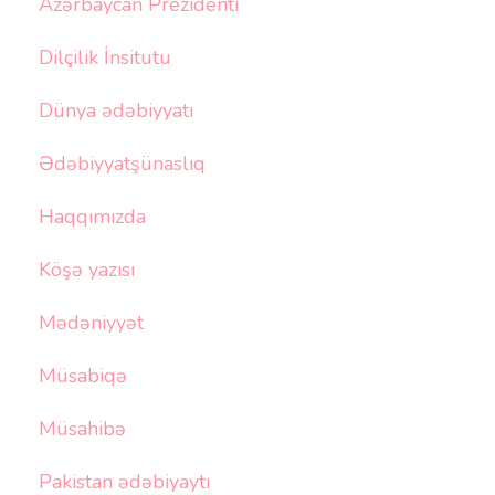
Azərbaycan Prezidenti
Dilçilik İnsitutu
Dünya ədəbiyyatı
Ədəbiyyatşünaslıq
Haqqımızda
Köşə yazısı
Mədəniyyət
Müsabiqə
Müsahibə
Pakistan ədəbiyaytı