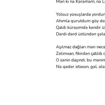
Mən ki nə Kərəməm, nə Lə
Yolsuz yoxuşlarda yordum 
Ahımla qurutdum göy dəni
Qaldı kürəyimdə kəndir izl
Dərdi dərd üstündən şələ
Aşılmaz dağları mən necə
Zəlimxan, fikirdən çatılıb 
O sənin daşındı, bu məni
Nə qədər istəsən, gəl, ələ