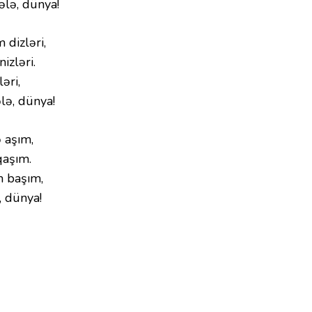
lə, dünya!
dizləri,
zləri.
əri,
lə, dünya!
 aşım,
qaşım.
m başım,
, dünya!