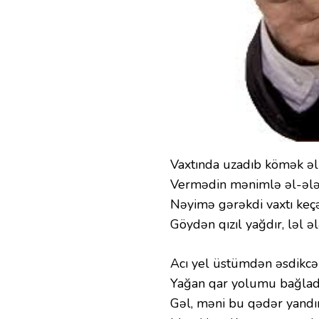
Vaxtında uzadıb kömək əli
Vermədin mənimlə əl-ələ
Nəyimə gərəkdi vaxtı keç
Göydən qızıl yağdır, ləl ə
Acı yel üstümdən əsdikcə 
Yağan qar yolumu bağladı
Gəl, məni bu qədər yandı