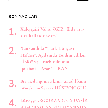
axtarırsınız?
SON YAZILAR
Xalq şairi Vahid ƏZİZ.”Eldə ara-
sıra hallanır adım”
Xankəndidə “Türk Dünyası
Həftəsi”, Ağdamda təqdim edilən
“İblis” və… türk ruhunun
qələbəsi – Azər TURAN
Bir az da qumru kimi, anadil kimi
ötmək… – Sərvaz HÜSEYNOĞLU
Lütviyyə ƏSGƏRZADƏ.”MÜASİR
AZƏRBAYCAN POEZİYASINDA