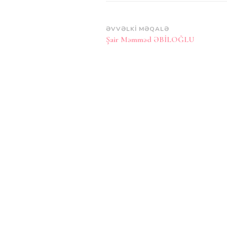
Post
ƏVVƏLKI MƏQALƏ
Şair Məmməd ƏBİLOĞLU
Naviqasiya