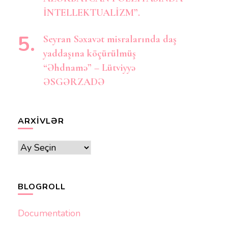
İNTELLEKTUALİZM”.
Seyran Səxavət misralarında daş
yaddaşına köçürülmüş
“Əhdnamə” – Lütviyyə
ƏSGƏRZADƏ
ARXIVLƏR
Arxivlər
BLOGROLL
Documentation