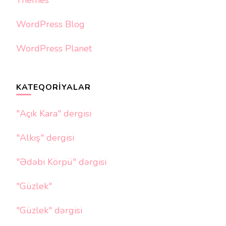
Themes
WordPress Blog
WordPress Planet
KATEQORIYALAR
"Açık Kara" dergisi
"Alkış" dergisi
"Ədəbi Körpü" dərgisi
"Güzlek"
"Güzlek" dərgisi