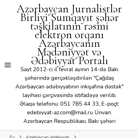
Mədəniyyət və Ədəbiyyat
Azərbaycan Jurnalistlər
Portalı
Birliyi Sumqayıt şəhər
təşkilatının rəsmi
elektron orqanı
Azərbaycanın
Mədəniyyət və
Ədəbiyyat Portalı
Sayt 2012-ci il fevral ayının 14-də Bakı
şəhərində gerçəkləşdirilən "Çağdaş
Azərbaycan ədəbiyyatının inkişafına dəstək"
layihəsi çərçivəsində istifadəyə verilib.
Əlaqə telefonu: 051 785 44 33, E-poçt:
edebiyyat-az.com@mail.ru Ünvan:
Azərbaycan Respublikası, Bakı şəhəri
Ev
Azərbaycan ədəbiyyatı