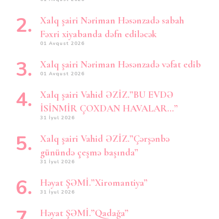
Xalq şairi Nəriman Həsənzadə sabah
Fəxri xiyabanda dəfn ediləcək
01 Avqust 2026
Xalq şairi Nəriman Həsənzadə vəfat edib
01 Avqust 2026
Xalq şairi Vahid ƏZİZ.”BU EVDƏ
İSİNMİR ÇOXDAN HAVALAR…”
31 İyul 2026
Xalq şairi Vahid ƏZİZ.”Çərşənbə
günündə çeşmə başında”
31 İyul 2026
Həyat ŞƏMİ.”Xiromantiya”
31 İyul 2026
Həyat ŞƏMİ.”Qadağa”