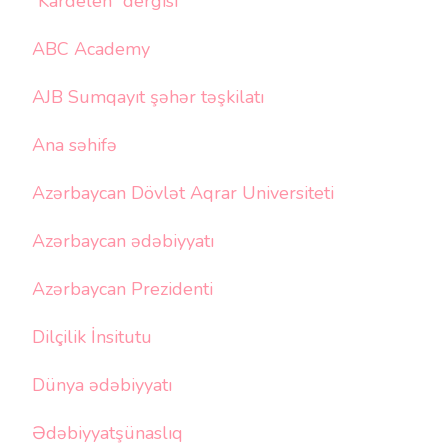
“Kardelen” dergisi
ABC Academy
AJB Sumqayıt şəhər təşkilatı
Ana səhifə
Azərbaycan Dövlət Aqrar Universiteti
Azərbaycan ədəbiyyatı
Azərbaycan Prezidenti
Dilçilik İnsitutu
Dünya ədəbiyyatı
Ədəbiyyatşünaslıq