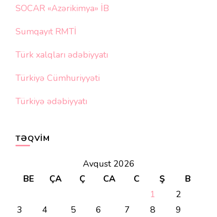
SOCAR «Azərikimya» İB
Sumqayıt RMTİ
Türk xalqları ədəbiyyatı
Türkiyə Cümhuriyyəti
Türkiyə ədəbiyyatı
TƏQVIM
Avqust 2026
BE
ÇA
Ç
CA
C
Ş
B
1
2
3
4
5
6
7
8
9