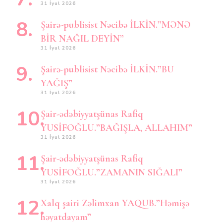
31 İyul 2026
Şairə-publisist Nəcibə İLKİN.”MƏNƏ
BİR NAĞIL DEYİN”
31 İyul 2026
Şairə-publisist Nəcibə İLKİN.”BU
YAĞIŞ”
31 İyul 2026
Şair-ədəbiyyatşünas Rafiq
YUSİFOĞLU.”BAĞIŞLA, ALLAHIM”
31 İyul 2026
Şair-ədəbiyyatşünas Rafiq
YUSİFOĞLU.”ZAMANIN SIĞALI”
31 İyul 2026
Xalq şairi Zəlimxan YAQUB.”Həmişə
həyatdayam”