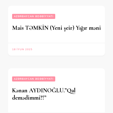
AZƏRBAYCAN ƏDƏBIYYATI
Mais TƏMKİN (Yeni şeir) Yığır məni
18 İYUN 2015
AZƏRBAYCAN ƏDƏBIYYATI
Kənan AYDINOĞLU.”Qal
demədimmi?!”