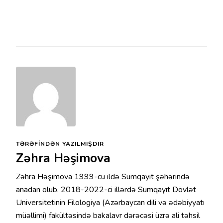
TƏRƏFINDƏN YAZILMIŞDIR
Zəhra Həşimova
Zəhra Həşimova 1999-cu ildə Sumqayıt şəhərində
anadan olub. 2018-2022-ci illərdə Sumqayıt Dövlət
Universitetinin Filologiya (Azərbaycan dili və ədəbiyyatı
müəllimi) fakültəsində bakalavr dərəcəsi üzrə ali təhsil