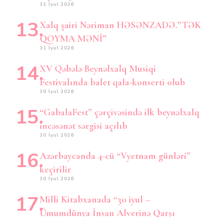
31 İyul 2026
Xalq şairi Nəriman HƏSƏNZADƏ.”TƏK
QOYMA MƏNİ”
31 İyul 2026
XV Qəbələ Beynəlxalq Musiqi
Festivalında balet qala-konserti olub
30 İyul 2026
“GabalaFest” çərçivəsində ilk beynəlxalq
incəsənət sərgisi açılıb
30 İyul 2026
Azərbaycanda 4-cü “Vyetnam günləri”
keçirilir
30 İyul 2026
Milli Kitabxanada “30 iyul –
Ümumdünya İnsan Alverinə Qarşı