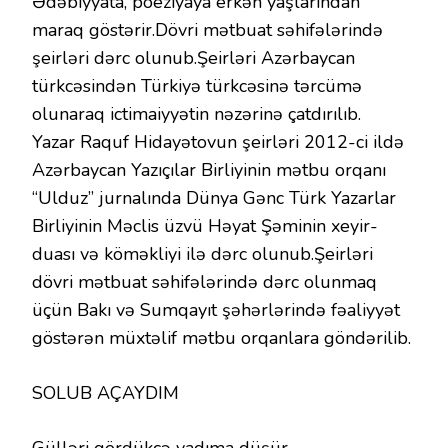
Ədəbiyyata, poeziyaya erkən yaşlarından
maraq göstərir.Dövri mətbuat səhifələrində
şeirləri dərc olunub.Şeirləri Azərbaycan
türkcəsindən Türkiyə türkcəsinə tərcümə
olunaraq ictimaiyyətin nəzərinə çatdırılıb.
Yazar Raquf Hidayətovun şeirləri 2012-ci ildə
Azərbaycan Yazıçılar Birliyinin mətbu orqanı
“Ulduz” jurnalında Dünya Gənc Türk Yazarlar
Birliyinin Məclis üzvü Həyat Şəminin xeyir-
duası və köməkliyi ilə dərc olunub.Şeirləri
dövri mətbuat səhifələrində dərc olunmaq
üçün Bakı və Sumqayıt şəhərlərində fəaliyyət
göstərən müxtəlif mətbu orqanlara göndərilib.
SOLUB AÇAYDIM