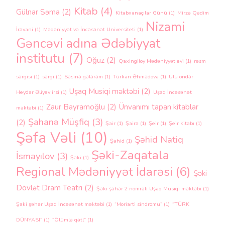
Kitab
(4)
Gülnar Səma
(2)
Kitabxanaçılar Günü
(1)
Mirzə Qədim
Nizami
İrəvani
(1)
Mədəniyyət və İncəsənət Universiteti
(1)
Gəncəvi adına Ədəbiyyat
institutu
(7)
Oğuz
(2)
Qaxingiloy Mədəniyyət evi
(1)
rəsm
sərgisi
(1)
sərgi
(1)
Səsinə gələrəm
(1)
Türkan Əhmədova
(1)
Ulu öndər
Uşaq Musiqi məktəbi
(2)
Heydər Əliyev irsi
(1)
Uşaq İncəsənət
Zaur Bayramoğlu
(2)
Ünvanımı tapan kitablar
məktəbi
(1)
Şahanə Müşfiq
(3)
(2)
Şair
(1)
Şairə
(1)
Şeir
(1)
Şeir kitabı
(1)
Şəfa Vəli
(10)
Şəhid Natiq
Şəhid
(1)
Şəki-Zaqatala
İsmayılov
(3)
Şəki
(1)
Regional Mədəniyyət İdarəsi
(6)
Şəki
Dövlət Dram Teatrı
(2)
Şəki şəhər 2 nömrəli Uşaq Musiqi məktəbi
(1)
Şəki şəhər Uşaq İncəsənət məktəbi
(1)
“Moriarti sindromu”
(1)
“TÜRK
DÜNYASI”
(1)
“Ölümlə qətl”
(1)