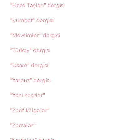
"Hece Taşları" dergisi
"Kümbet" dergisi
"Mevsimler" dergisi
"Türkay" dərgisi
"Usare" dergisi
"Yarpuz" dergisi
"Yeni nəşrlər"
"Zərif kölgələr"
"Zərrələr"