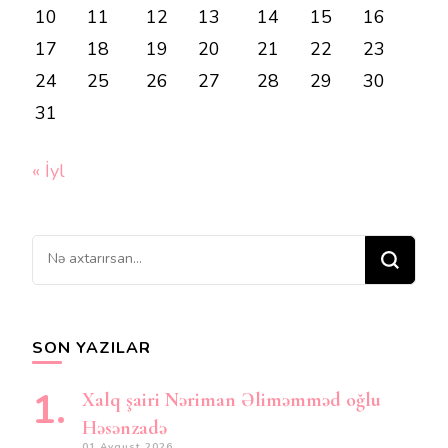
10
11
12
13
14
15
16
17
18
19
20
21
22
23
24
25
26
27
28
29
30
31
« İyl
Bir
şey
axtarırsınız?
SON YAZILAR
Xalq şairi Nəriman Əliməmməd oğlu
Həsənzadə
01 Avqust 2026