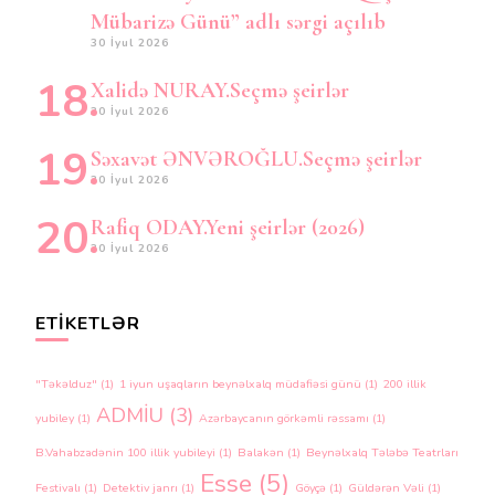
Mübarizə Günü” adlı sərgi açılıb
30 İyul 2026
Xalidə NURAY.Seçmə şeirlər
30 İyul 2026
Səxavət ƏNVƏROĞLU.Seçmə şeirlər
30 İyul 2026
Rafiq ODAY.Yeni şeirlər (2026)
30 İyul 2026
ETIKETLƏR
"Təkəlduz"
(1)
1 iyun uşaqların beynəlxalq müdafiəsi günü
(1)
200 illik
ADMİU
(3)
yubiley
(1)
Azərbaycanın görkəmli rəssamı
(1)
B.Vahabzadənin 100 illik yubileyi
(1)
Balakən
(1)
Beynəlxalq Tələbə Teatrları
Esse
(5)
Festivalı
(1)
Detektiv janrı
(1)
Göyçə
(1)
Güldərən Vəli
(1)