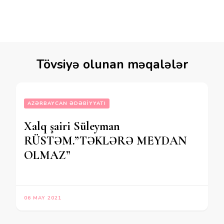
Tövsiyə olunan məqalələr
AZƏRBAYCAN ƏDƏBIYYATI
Xalq şairi Süleyman
RÜSTƏM.”TƏKLƏRƏ MEYDAN
OLMAZ”
06 MAY 2021