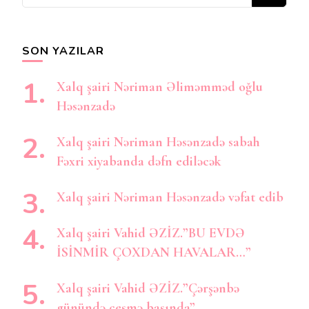
şey
axtarırsınız?
SON YAZILAR
Xalq şairi Nəriman Əliməmməd oğlu
Həsənzadə
Xalq şairi Nəriman Həsənzadə sabah
Fəxri xiyabanda dəfn ediləcək
Xalq şairi Nəriman Həsənzadə vəfat edib
Xalq şairi Vahid ƏZİZ.”BU EVDƏ
İSİNMİR ÇOXDAN HAVALAR…”
Xalq şairi Vahid ƏZİZ.”Çərşənbə
günündə çeşmə başında”