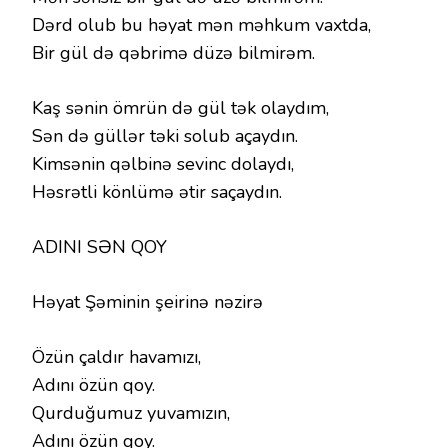
Dərd olub bu həyat mən məhkum vaxtda,
Bir gül də qəbrimə düzə bilmirəm.
Kaş sənin ömrün də gül tək olaydım,
Sən də güllər təki solub açaydın.
Kimsənin qəlbinə sevinc dolaydı,
Həsrətli könlümə ətir saçaydın.
ADINI SƏN QOY
Həyat Şəminin şeirinə nəzirə
Özün çaldır havamızı,
Adını özün qoy.
Qurduğumuz yuvamızın,
Adını özün qoy.