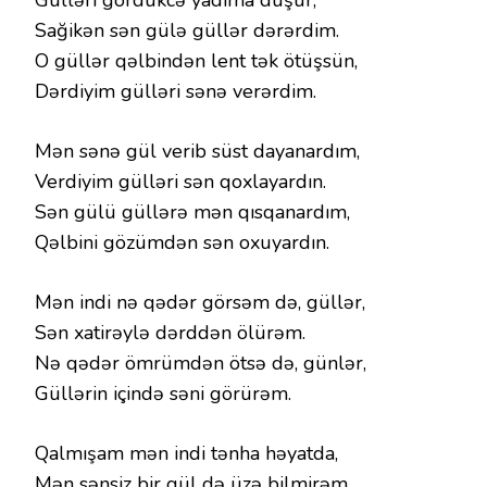
Gülləri gördükcə yadıma düşür,
Sağikən sən gülə güllər dərərdim.
O güllər qəlbindən lent tək ötüşsün,
Dərdiyim gülləri sənə verərdim.
Mən sənə gül verib süst dayanardım,
Verdiyim gülləri sən qoxlayardın.
Sən gülü güllərə mən qısqanardım,
Qəlbini gözümdən sən oxuyardın.
Mən indi nə qədər görsəm də, güllər,
Sən xatirəylə dərddən ölürəm.
Nə qədər ömrümdən ötsə də, günlər,
Güllərin içində səni görürəm.
Qalmışam mən indi tənha həyatda,
Mən sənsiz bir gül də üzə bilmirəm.