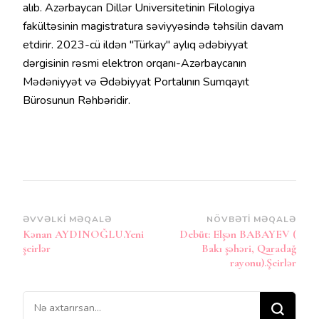
alıb. Azərbaycan Dillər Universitetinin Filologiya
fakültəsinin magistratura səviyyəsində təhsilin davam
etdirir. 2023-cü ildən "Türkay" aylıq ədəbiyyat
dərgisinin rəsmi elektron orqanı-Azərbaycanın
Mədəniyyət və Ədəbiyyat Portalının Sumqayıt
Bürosunun Rəhbəridir.
Post
ƏVVƏLKI MƏQALƏ
NÖVBƏTI MƏQALƏ
Kənan AYDINOĞLU.Yeni
Debüt: Elşən BABAYEV (
Naviqasiya
şeirlər
Bakı şəhəri, Qaradağ
rayonu).Şeirlər
Bir