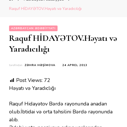
Raquf HİDAYƏTOV.Həyatı və Yaradıcılığı
AZƏRBAYCAN ƏDƏBIYYATI
Raquf HİDAYƏTOV.Həyatı və
Yaradıcılığı
tərəfindən
ZƏHRA HƏŞIMOVA
24 APREL 2013
Post Views:
72
Həyatı və Yaradıclığı
Raquf Hidayətov Bərdə rayonunda anadan
olub.İbtidai və orta təhsilini Bərdə rayonunda
alıb.