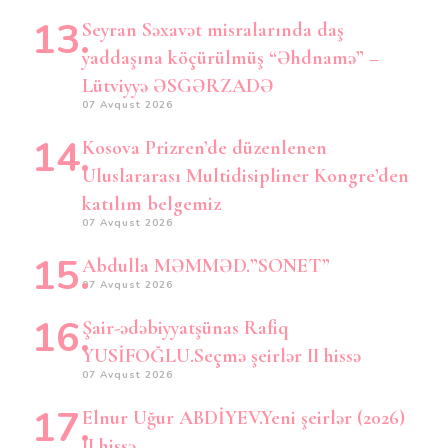
Seyran Səxavət misralarında daş
yaddaşına köçürülmüş “Əhdnamə” –
Lütviyyə ƏSGƏRZADƏ
07 Avqust 2026
Kosova Prizren’de düzenlenen
Uluslararası Multidisipliner Kongre’den
katılım belgemiz
07 Avqust 2026
Abdulla MƏMMƏD.”SONET”
07 Avqust 2026
Şair-ədəbiyyatşünas Rafiq
YUSİFOĞLU.Seçmə şeirlər II hissə
07 Avqust 2026
Elnur Uğur ABDİYEV.Yeni şeirlər (2026)
II hissə