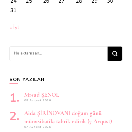
24
25
26
27
28
29
30
31
« İyl
Bir
şey
axtarırsınız?
SON YAZILAR
Məsud ŞENOL
08 Avqust 2026
Aida ŞİRİNOVANI doğum günü
münasibətilə təbrik edirik (7 Avqust)
07 Avqust 2026