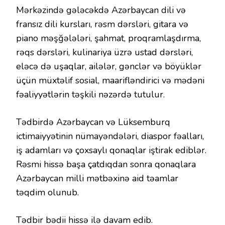
Mərkəzində gələcəkdə Azərbaycan dili və
fransız dili kursları, rəsm dərsləri, gitara və
piano məşğələləri, şahmat, proqramlaşdırma,
rəqs dərsləri, kulinariya üzrə ustad dərsləri,
eləcə də uşaqlar, ailələr, gənclər və böyüklər
üçün müxtəlif sosial, maarifləndirici və mədəni
fəaliyyətlərin təşkili nəzərdə tutulur.
Tədbirdə Azərbaycan və Lüksemburq
ictimaiyyətinin nümayəndələri, diaspor fəalları,
iş adamları və çoxsaylı qonaqlar iştirak ediblər.
Rəsmi hissə başa çatdıqdan sonra qonaqlara
Azərbaycan milli mətbəxinə aid təamlar
təqdim olunub.
Tədbir bədii hissə ilə davam edib.