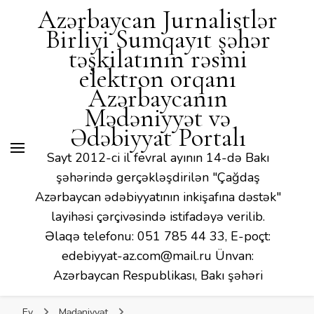
Mədəniyyət və Ədəbiyyat
Azərbaycan Jurnalistlər
Portalı
Birliyi Sumqayıt şəhər
təşkilatının rəsmi
elektron orqanı
Azərbaycanın
Mədəniyyət və
Ədəbiyyat Portalı
Sayt 2012-ci il fevral ayının 14-də Bakı
şəhərində gerçəkləşdirilən "Çağdaş
Azərbaycan ədəbiyyatının inkişafına dəstək"
layihəsi çərçivəsində istifadəyə verilib.
Əlaqə telefonu: 051 785 44 33, E-poçt:
edebiyyat-az.com@mail.ru Ünvan:
Azərbaycan Respublikası, Bakı şəhəri
Ev
Mədəniyyət