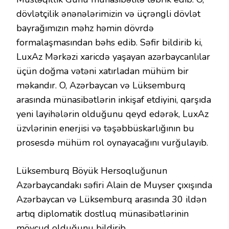
dövlətçilik ənənələrimizin və üçrəngli dövlət
bayrağımızın məhz həmin dövrdə
formalaşmasından bəhs edib. Səfir bildirib ki,
LuxAz Mərkəzi xaricdə yaşayan azərbaycanlılar
üçün doğma vətəni xatırladan mühüm bir
məkandır. O, Azərbaycan və Lüksemburq
arasında münasibətlərin inkişaf etdiyini, qarşıda
yeni layihələrin olduğunu qeyd edərək, LuxAz
üzvlərinin enerjisi və təşəbbüskarlığının bu
prosesdə mühüm rol oynayacağını vurğulayıb.
Lüksemburq Böyük Hersoqluğunun
Azərbaycandakı səfiri Alain de Muyser çıxışında
Azərbaycan və Lüksemburq arasında 30 ildən
artıq diplomatik dostluq münasibətlərinin
mövcud olduğunu bildirib.