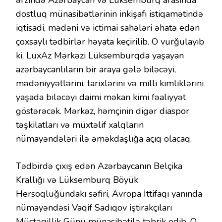
ərzində Azərbaycan və Lüksemburq arasında
dostluq münasibətlərinin inkişafı istiqamətində
iqtisadi, mədəni və ictimai sahələri əhatə edən
çoxsaylı tədbirlər həyata keçirilib. O vurğulayıb
ki, LuxAz Mərkəzi Lüksemburqda yaşayan
azərbaycanlıların bir araya gələ biləcəyi,
mədəniyyətlərini, tarixlərini və milli kimliklərini
yaşada biləcəyi daimi məkan kimi fəaliyyət
göstərəcək. Mərkəz, həmçinin digər diaspor
təşkilatları və müxtəlif xalqların
nümayəndələri ilə əməkdaşlığa açıq olacaq.
Tədbirdə çıxış edən Azərbaycanın Belçika
Krallığı və Lüksemburq Böyük
Hersoqluğundakı səfiri, Avropa İttifaqı yanında
nümayəndəsi Vaqif Sadıqov iştirakçıları
Müstəqillik Günü münasibətilə təbrik edib. O,