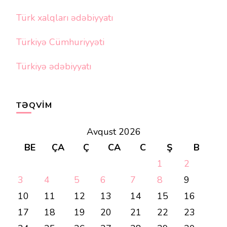
Türk xalqları ədəbiyyatı
Türkiyə Cümhuriyyəti
Türkiyə ədəbiyyatı
TƏQVIM
Avqust 2026
BE
ÇA
Ç
CA
C
Ş
B
1
2
3
4
5
6
7
8
9
10
11
12
13
14
15
16
17
18
19
20
21
22
23