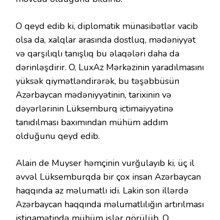
O qeyd edib ki, diplomatik münasibətlər vacib
olsa da, xalqlar arasında dostluq, mədəniyyət
və qarşılıqlı tanışlıq bu əlaqələri daha da
dərinləşdirir. O, LuxAz Mərkəzinin yaradılmasını
yüksək qiymətləndirərək, bu təşəbbüsün
Azərbaycan mədəniyyətinin, tarixinin və
dəyərlərinin Lüksemburq ictimaiyyətinə
tanıdılması baxımından mühüm addım
olduğunu qeyd edib.
Alain de Muyser həmçinin vurğulayıb ki, üç il
əvvəl Lüksemburqda bir çox insan Azərbaycan
haqqında az məlumatlı idi. Lakin son illərdə
Azərbaycan haqqında məlumatlılığın artırılması
istiqamətində mühüm işlər görülüb. O,