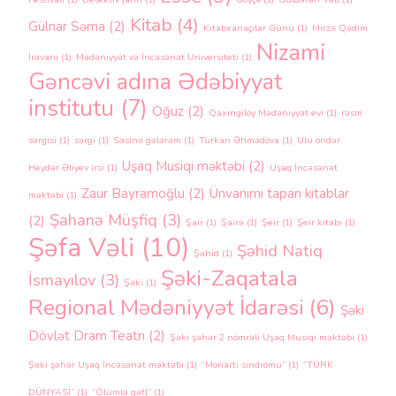
Kitab
(4)
Gülnar Səma
(2)
Kitabxanaçılar Günü
(1)
Mirzə Qədim
Nizami
İrəvani
(1)
Mədəniyyət və İncəsənət Universiteti
(1)
Gəncəvi adına Ədəbiyyat
institutu
(7)
Oğuz
(2)
Qaxingiloy Mədəniyyət evi
(1)
rəsm
sərgisi
(1)
sərgi
(1)
Səsinə gələrəm
(1)
Türkan Əhmədova
(1)
Ulu öndər
Uşaq Musiqi məktəbi
(2)
Heydər Əliyev irsi
(1)
Uşaq İncəsənət
Zaur Bayramoğlu
(2)
Ünvanımı tapan kitablar
məktəbi
(1)
Şahanə Müşfiq
(3)
(2)
Şair
(1)
Şairə
(1)
Şeir
(1)
Şeir kitabı
(1)
Şəfa Vəli
(10)
Şəhid Natiq
Şəhid
(1)
Şəki-Zaqatala
İsmayılov
(3)
Şəki
(1)
Regional Mədəniyyət İdarəsi
(6)
Şəki
Dövlət Dram Teatrı
(2)
Şəki şəhər 2 nömrəli Uşaq Musiqi məktəbi
(1)
Şəki şəhər Uşaq İncəsənət məktəbi
(1)
“Moriarti sindromu”
(1)
“TÜRK
DÜNYASI”
(1)
“Ölümlə qətl”
(1)