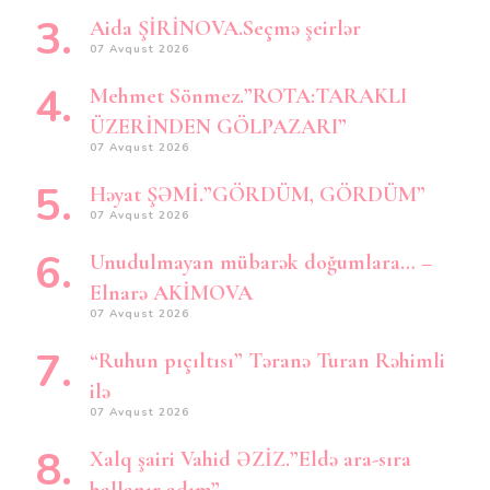
Aida ŞİRİNOVA.Seçmə şeirlər
07 Avqust 2026
Mehmet Sönmez.”ROTA:TARAKLI
ÜZERİNDEN GÖLPAZARI”
07 Avqust 2026
Həyat ŞƏMİ.”GÖRDÜM, GÖRDÜM”
07 Avqust 2026
Unudulmayan mübarək doğumlara… –
Elnarə AKİMOVA
07 Avqust 2026
“Ruhun pıçıltısı” Təranə Turan Rəhimli
ilə
07 Avqust 2026
Xalq şairi Vahid ƏZİZ.”Eldə ara-sıra