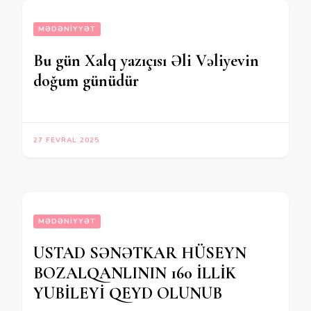
MƏDƏNIYYƏT
Bu gün Xalq yazıçısı Əli Vəliyevin
doğum günüdür
27 FEVRAL 2025
MƏDƏNIYYƏT
USTAD SƏNƏTKAR HÜSEYN
BOZALQANLININ 160 İLLİK
YUBİLEYİ QEYD OLUNUB