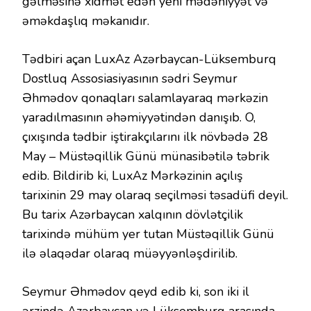
gəlməsinə xidmət edən yeni mədəniyyət və
əməkdaşlıq məkanıdır.
Tədbiri açan LuxAz Azərbaycan-Lüksemburq
Dostluq Assosiasiyasının sədri Seymur
Əhmədov qonaqları salamlayaraq mərkəzin
yaradılmasının əhəmiyyətindən danışıb. O,
çıxışında tədbir iştirakçılarını ilk növbədə 28
May – Müstəqillik Günü münasibətilə təbrik
edib. Bildirib ki, LuxAz Mərkəzinin açılış
tarixinin 29 may olaraq seçilməsi təsadüfi deyil.
Bu tarix Azərbaycan xalqının dövlətçilik
tarixində mühüm yer tutan Müstəqillik Günü
ilə əlaqədar olaraq müəyyənləşdirilib.
Seymur Əhmədov qeyd edib ki, son iki il