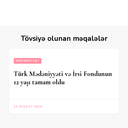
Tövsiyə olunan məqalələr
MƏDƏNIYYƏT
Türk Mədəniyyəti və İrsi Fondunun
12 yaşı tamam oldu
23 AVQUST 2024