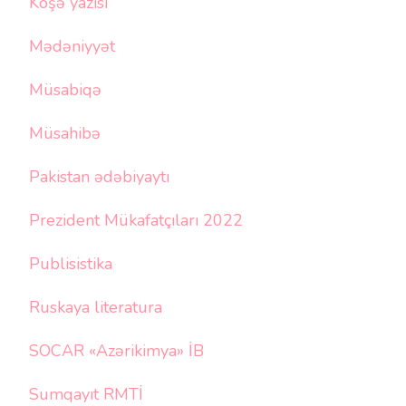
Köşə yazısı
Mədəniyyət
Müsabiqə
Müsahibə
Pakistan ədəbiyaytı
Prezident Mükafatçıları 2022
Publisistika
Ruskaya literatura
SOCAR «Azərikimya» İB
Sumqayıt RMTİ