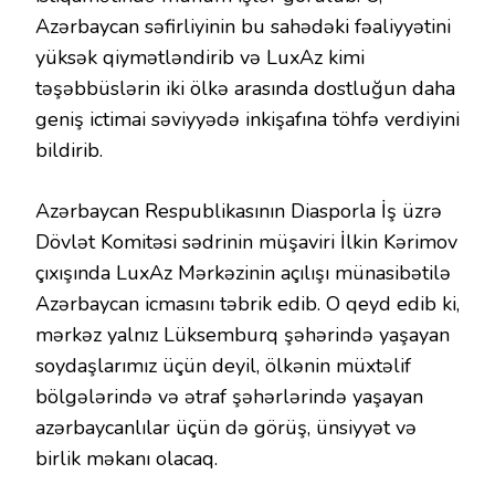
Azərbaycan səfirliyinin bu sahədəki fəaliyyətini
yüksək qiymətləndirib və LuxAz kimi
təşəbbüslərin iki ölkə arasında dostluğun daha
geniş ictimai səviyyədə inkişafına töhfə verdiyini
bildirib.
Azərbaycan Respublikasının Diasporla İş üzrə
Dövlət Komitəsi sədrinin müşaviri İlkin Kərimov
çıxışında LuxAz Mərkəzinin açılışı münasibətilə
Azərbaycan icmasını təbrik edib. O qeyd edib ki,
mərkəz yalnız Lüksemburq şəhərində yaşayan
soydaşlarımız üçün deyil, ölkənin müxtəlif
bölgələrində və ətraf şəhərlərində yaşayan
azərbaycanlılar üçün də görüş, ünsiyyət və
birlik məkanı olacaq.