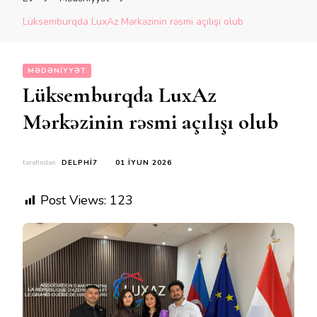
Lüksemburqda LuxAz Mərkəzinin rəsmi açılışı olub
MƏDƏNIYYƏT
Lüksemburqda LuxAz
Mərkəzinin rəsmi açılışı olub
tərəfindən
DELPHI7
01 İYUN 2026
Post Views:
123