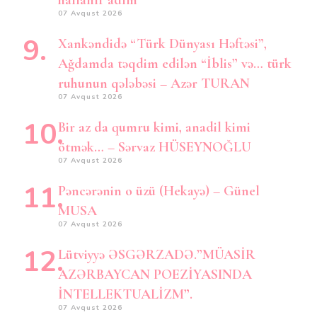
hallanır adım”
07 Avqust 2026
Xankəndidə “Türk Dünyası Həftəsi”,
Ağdamda təqdim edilən “İblis” və… türk
ruhunun qələbəsi – Azər TURAN
07 Avqust 2026
Bir az da qumru kimi, anadil kimi
ötmək… – Sərvaz HÜSEYNOĞLU
07 Avqust 2026
Pəncərənin o üzü (Hekayə) – Günel
MUSA
07 Avqust 2026
Lütviyyə ƏSGƏRZADƏ.”MÜASİR
AZƏRBAYCAN POEZİYASINDA
İNTELLEKTUALİZM”.
07 Avqust 2026