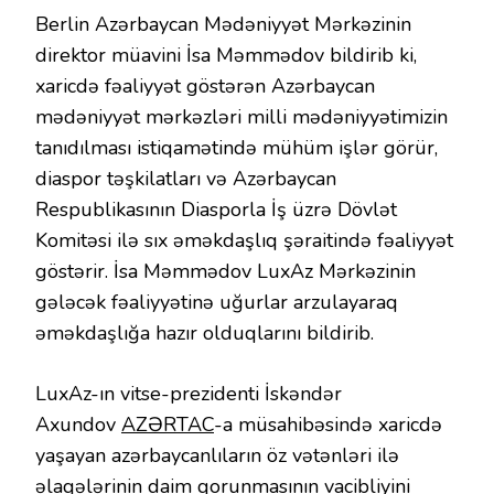
Berlin Azərbaycan Mədəniyyət Mərkəzinin
direktor müavini İsa Məmmədov bildirib ki,
xaricdə fəaliyyət göstərən Azərbaycan
mədəniyyət mərkəzləri milli mədəniyyətimizin
tanıdılması istiqamətində mühüm işlər görür,
diaspor təşkilatları və Azərbaycan
Respublikasının Diasporla İş üzrə Dövlət
Komitəsi ilə sıx əməkdaşlıq şəraitində fəaliyyət
göstərir. İsa Məmmədov LuxAz Mərkəzinin
gələcək fəaliyyətinə uğurlar arzulayaraq
əməkdaşlığa hazır olduqlarını bildirib.
LuxAz-ın vitse-prezidenti İskəndər
Axundov
AZƏRTAC
-a müsahibəsində xaricdə
yaşayan azərbaycanlıların öz vətənləri ilə
əlaqələrinin daim qorunmasının vacibliyini