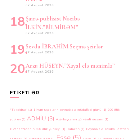
07 Avqust 2026
Şairə-publisist Nəcibə
İLKİN.”BİLMİRƏM”
07 Avqust 2026
Sevda İBRAHİM.Seçmə şeirlər
07 Avqust 2026
Arzu HÜSEYN.”Xəyal elə mənimlə”
07 Avqust 2026
ETIKETLƏR
"Təkəlduz"
(1)
1 iyun uşaqların beynəlxalq müdafiəsi günü
(1)
200 illik
ADMİU
(3)
yubiley
(1)
Azərbaycanın görkəmli rəssamı
(1)
B.Vahabzadənin 100 illik yubileyi
(1)
Balakən
(1)
Beynəlxalq Tələbə Teatrları
Esse
(5)
Festivalı
(1)
Detektiv janrı
(1)
Göyçə
(1)
Güldərən Vəli
(1)