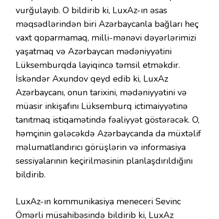
vurğulayıb. O bildirib ki, LuxAz-ın əsas
məqsədlərindən biri Azərbaycanla bağları heç
vaxt qoparmamaq, milli-mənəvi dəyərlərimizi
yaşatmaq və Azərbaycan mədəniyyətini
Lüksemburqda layiqincə təmsil etməkdir.
İskəndər Axundov qeyd edib ki, LuxAz
Azərbaycanı, onun tarixini, mədəniyyətini və
müasir inkişafını Lüksemburq ictimaiyyətinə
tanıtmaq istiqamətində fəaliyyət göstərəcək. O,
həmçinin gələcəkdə Azərbaycanda da müxtəlif
məlumatlandırıcı görüşlərin və informasiya
sessiyalarının keçirilməsinin planlaşdırıldığını
bildirib.
LuxAz-ın kommunikasiya meneceri Sevinc
Ömərli müsahibəsində bildirib ki, LuxAz