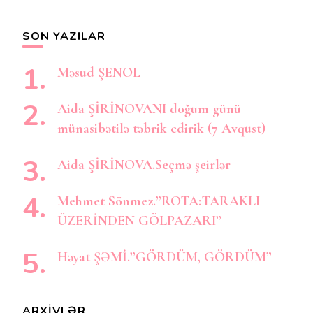
axtarırsınız?
SON YAZILAR
Məsud ŞENOL
Aida ŞİRİNOVANI doğum günü
münasibətilə təbrik edirik (7 Avqust)
Aida ŞİRİNOVA.Seçmə şeirlər
Mehmet Sönmez.”ROTA:TARAKLI
ÜZERİNDEN GÖLPAZARI”
Həyat ŞƏMİ.”GÖRDÜM, GÖRDÜM”
ARXIVLƏR