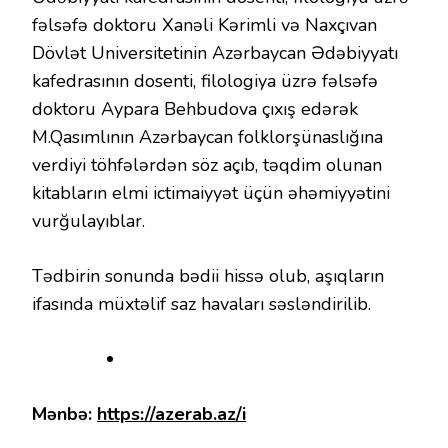
fəlsəfə doktoru Xanəli Kərimli və Naxçıvan
Dövlət Universitetinin Azərbaycan Ədəbiyyatı
kafedrasının dosenti, filologiya üzrə fəlsəfə
doktoru Aypara Behbudova çıxış edərək
M.Qasımlının Azərbaycan folklorşünaslığına
verdiyi töhfələrdən söz açıb, təqdim olunan
kitabların elmi ictimaiyyət üçün əhəmiyyətini
vurğulayıblar.
Tədbirin sonunda bədii hissə olub, aşıqların
ifasında müxtəlif saz havaları səsləndirilib.
Mənbə:
https://azerab.az/i