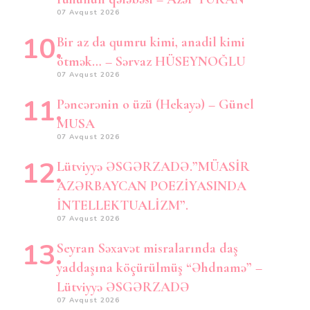
07 Avqust 2026
Bir az da qumru kimi, anadil kimi
ötmək… – Sərvaz HÜSEYNOĞLU
07 Avqust 2026
Pəncərənin o üzü (Hekayə) – Günel
MUSA
07 Avqust 2026
Lütviyyə ƏSGƏRZADƏ.”MÜASİR
AZƏRBAYCAN POEZİYASINDA
İNTELLEKTUALİZM”.
07 Avqust 2026
Seyran Səxavət misralarında daş
yaddaşına köçürülmüş “Əhdnamə” –
Lütviyyə ƏSGƏRZADƏ
07 Avqust 2026