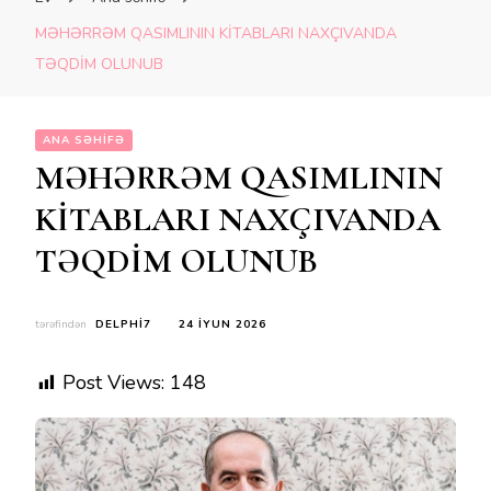
MƏHƏRRƏM QASIMLININ KİTABLARI NAXÇIVANDA
TƏQDİM OLUNUB
ANA SƏHIFƏ
MƏHƏRRƏM QASIMLININ
KİTABLARI NAXÇIVANDA
TƏQDİM OLUNUB
tərəfindən
DELPHI7
24 İYUN 2026
Post Views:
148