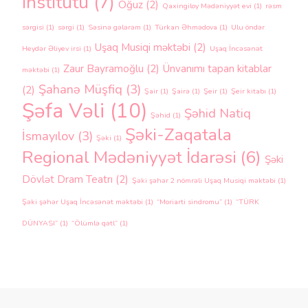
institutu
(7)
Oğuz
(2)
Qaxingiloy Mədəniyyət evi
(1)
rəsm
sərgisi
(1)
sərgi
(1)
Səsinə gələrəm
(1)
Türkan Əhmədova
(1)
Ulu öndər
Uşaq Musiqi məktəbi
(2)
Heydər Əliyev irsi
(1)
Uşaq İncəsənət
Zaur Bayramoğlu
(2)
Ünvanımı tapan kitablar
məktəbi
(1)
Şahanə Müşfiq
(3)
(2)
Şair
(1)
Şairə
(1)
Şeir
(1)
Şeir kitabı
(1)
Şəfa Vəli
(10)
Şəhid Natiq
Şəhid
(1)
Şəki-Zaqatala
İsmayılov
(3)
Şəki
(1)
Regional Mədəniyyət İdarəsi
(6)
Şəki
Dövlət Dram Teatrı
(2)
Şəki şəhər 2 nömrəli Uşaq Musiqi məktəbi
(1)
Şəki şəhər Uşaq İncəsənət məktəbi
(1)
“Moriarti sindromu”
(1)
“TÜRK
DÜNYASI”
(1)
“Ölümlə qətl”
(1)