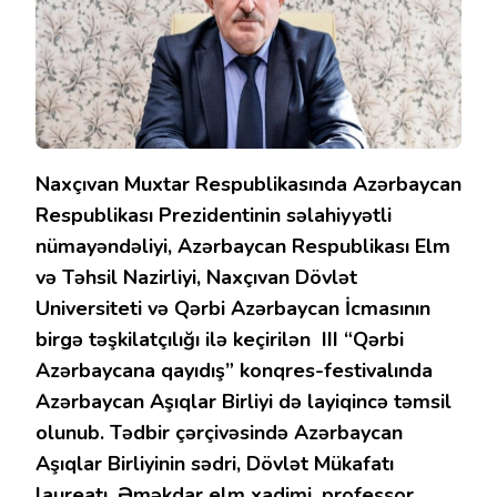
Naxçıvan Muxtar Respublikasında Azərbaycan
Respublikası Prezidentinin səlahiyyətli
nümayəndəliyi, Azərbaycan Respublikası Elm
və Təhsil Nazirliyi, Naxçıvan Dövlət
Universiteti və Qərbi Azərbaycan İcmasının
birgə təşkilatçılığı ilə keçirilən III “Qərbi
Azərbaycana qayıdış” konqres-festivalında
Azərbaycan Aşıqlar Birliyi də layiqincə təmsil
olunub. Tədbir çərçivəsində Azərbaycan
Aşıqlar Birliyinin sədri, Dövlət Mükafatı
laureatı, Əməkdar elm xadimi, professor