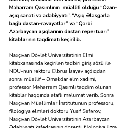
Məhərrəm Qasımlının müəllifi olduğu “Ozan-
aşıq sənəti və ədəbiyyatı”, “Aşıq Ələsgərlə
bağlı dastan-rəvayətlər” və “Qərbi
Azərbaycan aşıqlarının dastan repertuarı”
kitablarının təqdimatı keçirilib.
Naxçıvan Dövlət Universitetinin Elmi
kitabxanasında keçirilən tədbiri giriş sözü ilə
NDU-nun rektoru Elbrus İsayev açdıqdan
sonra, müəllif – Əməkdar elm xadimi,
professor Məhərrəm Qasımlı təqdim olunan
kitablar haqqında ətaflı məlumat verib. Sonra
Naxçıvan Müəllimlər İnstitutunun professoru,
filologiya elmləri doktoru Yusif Səfərov,
Naxçıvan Dövlət Universitetinin Azərbaycan
Ədəbiyyatı kafedrasının dosenti, filologiya üzrə