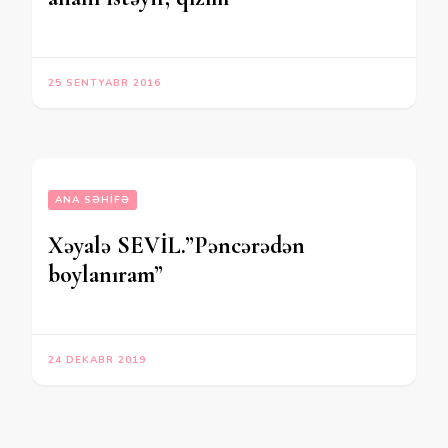
25 SENTYABR 2016
ANA SƏHIFƏ
Xəyalə SEVİL.”Pəncərədən
boylanıram”
24 DEKABR 2019