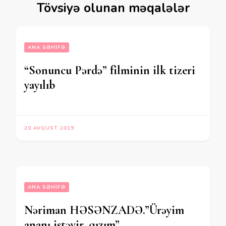
Tövsiyə olunan məqalələr
ANA SƏHIFƏ
“Sonuncu Pərdə” filminin ilk tizeri
yayılıb
20 AVQUST 2019
ANA SƏHIFƏ
Nəriman HƏSƏNZADƏ.”Ürəyim
ananı istəyir, qızım”