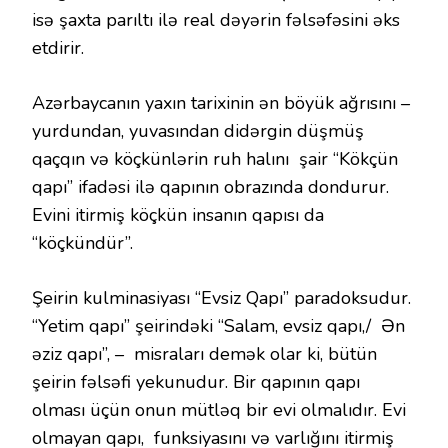
isə şaxta parıltı ilə real dəyərin fəlsəfəsini əks
etdirir.
Azərbaycanın yaxın tarixinin ən böyük ağrısını –
yurdundan, yuvasından didərgin düşmüş
qaçqın və köçkünlərin ruh halını şair “Kökçün
qapı” ifadəsi ilə qapının obrazında dondurur.
Evini itirmiş köçkün insanın qapısı da
“köçkündür”.
Şeirin kulminasiyası “Evsiz Qapı” paradoksudur.
“Yetim qapı” şeirindəki “Salam, evsiz qapı,/ Ən
əziz qapı”, – misraları demək olar ki, bütün
şeirin fəlsəfi yekunudur. Bir qapının qapı
olması üçün onun mütləq bir evi olmalıdır. Evi
olmayan qapı, funksiyasını və varlığını itirmiş