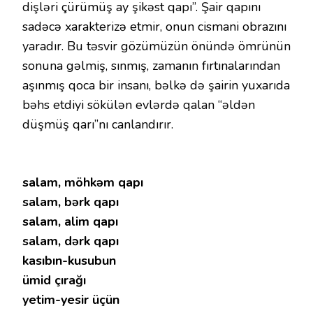
dişləri çürümüş ay şikəst qapı”. Şair qapını
sadəcə xarakterizə etmir, onun cismani obrazını
yaradır. Bu təsvir gözümüzün önündə ömrünün
sonuna gəlmiş, sınmış, zamanın fırtınalarından
aşınmış qoca bir insanı, bəlkə də şairin yuxarıda
bəhs etdiyi sökülən evlərdə qalan “əldən
düşmüş qarı”nı canlandırır.
salam, möhkəm qapı
salam, bərk qapı
salam, alim qapı
salam, dərk qapı
kasıbın-kusubun
ümid çırağı
yetim-yesir üçün