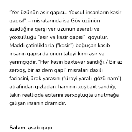
“Yer üzünün əsir qapısı… Yoxsul insanların kəsir
qapısı!”, – misralarında isə Göy üzünün
azadlığına qarşı yer üzünün əsarəti və
yoxsulluğu “əsir və kəsir qapısı” qoyulur.
Maddi çətinliklərlə (“kəsir”) boğuşan kasıb
insanın qapısı da onun taleyi kimi əsir və
yarımçıqdır. “Hər kəsin bəxtəvər sandığı, / Bir az
sərxoş, bir az dəm qapı” misraları daxili
faciəsini, ürək yarasını (“ürəyi yaralı, gözü nəm”)
ətrafından gizlədən, hamının xoşbəxt sandığı,
lakin reallıqda acılarını sərxoşluqla unutmağa
çalışan insanın dramıdır.
Salam, əsəb qapı