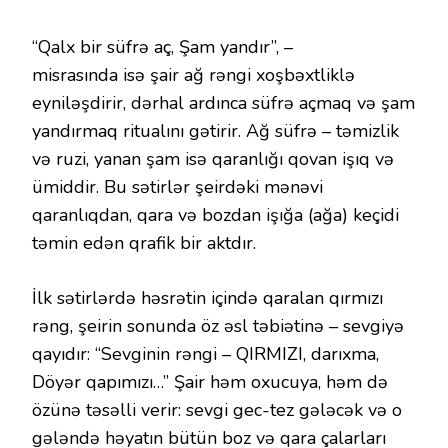
“Qalx bir süfrə aç, Şam yandır”, –
misrasında
isə
şair ağ rəngi xoşbəxtliklə
eyniləşdirir, dərhal ardınca süfrə açmaq və şam
yandırmaq ritualını gətirir. Ağ süfrə – təmizlik
və ruzi, yanan şam isə qaranlığı qovan işıq və
ümiddir. Bu sətirlər şeirdəki mənəvi
qaranlıqdan, qara və bozdan işığa (ağa) keçidi
təmin edən qrafik bir aktdır.
İlk sətirlərdə həsrətin içində qaralan qırmızı
rəng, şeirin sonunda öz əsl təbiətinə – sevgiyə
qayıdır: “Sevginin rəngi – QIRMIZI, darıxma,
Döyər qapımızı…” Şair həm oxucuya, həm də
özünə təsəlli verir: sevgi gec-tez gələcək və o
gələndə həyatın bütün boz və qara çalarları