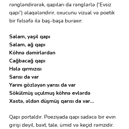
rəngləndirərək, qapıları da rənglərlə (“Evsiz
qapı”) əlaqələndirir, oxucunu vizual və poetik
bir fəlsəfə ilə baş-başa buraxır:
Salam, yaşıl qapı
Salam, ağ qapı
Köhnə dəmirlərdən
Cağbacağ qapı
Hələ qırmızısı
Sarısı da var
Yarını gözləyən yarısı da var
Sökülmüş uçulmuş köhnə evlərdə
Xəstə, əldən düşmüş qarısı da var…
Qapı portaldır. Poeziyada qapı sadəcə bir evin
girişi deyil, bəxt, tale, ümid və keçid rəmzidir.