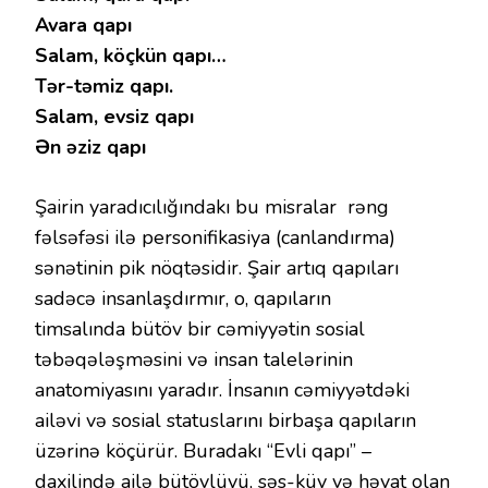
Avara qapı
Salam, köçkün qapı…
Tər-təmiz qapı.
Salam, evsiz qapı
Ən əziz qapı
Şairin yaradıcılığındakı bu misralar rəng
fəlsəfəsi ilə personifikasiya (canlandırma)
sənətinin pik nöqtəsidir. Şair artıq qapıları
sadəcə insanlaşdırmır, o, qapıların
timsalında bütöv bir cəmiyyətin sosial
təbəqələşməsini və insan talelərinin
anatomiyasını yaradır. İnsanın cəmiyyətdəki
ailəvi və sosial statuslarını birbaşa qapıların
üzərinə köçürür. Buradakı “Evli qapı” –
daxilində ailə bütövlüyü, səs-küy və həyat olan