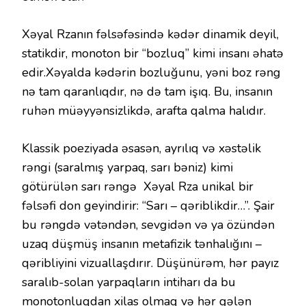
Xəyal Rzanın fəlsəfəsində kədər dinamik deyil,
statikdir, monoton bir “bozluq” kimi insanı əhatə
edir.Xəyalda kədərin bozluğunu, yəni boz rəng
nə tam qaranlıqdır, nə də tam işıq. Bu, insanın
ruhən müəyyənsizlikdə, arafta qalma halıdır.
Klassik poeziyada əsasən, ayrılıq və xəstəlik
rəngi (saralmış yarpaq, sarı bəniz) kimi
götürülən sarı rəngə Xəyal Rza unikal bir
fəlsəfi don geyindirir: “Sarı – qəriblikdir…”. Şair
bu rəngdə vətəndən, sevgidən və ya özündən
uzaq düşmüş insanın metafizik tənhalığını –
qəribliyini vizuallaşdırır. Düşünürəm, hər payız
saralıb-solan yarpaqların intiharı da bu
monotonluqdan xilas olmaq və hər gələn