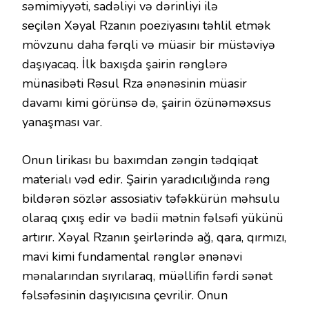
səmimiyyəti, sadəliyi və dərinliyi ilə
seçilən Xəyal Rzanın poeziyasını təhlil etmək
mövzunu daha fərqli və müasir bir müstəviyə
daşıyacaq. İlk baxışda şairin rənglərə
münasibəti Rəsul Rza ənənəsinin müasir
davamı kimi görünsə də, şairin özünəməxsus
yanaşması var.
Onun lirikası bu baxımdan zəngin tədqiqat
materialı vəd edir. Şairin yaradıcılığında rəng
bildərən sözlər assosiativ təfəkkürün məhsulu
olaraq çıxış edir və bədii mətnin fəlsəfi yükünü
artırır. Xəyal Rzanın şeirlərində ağ, qara, qırmızı,
mavi kimi fundamental rənglər ənənəvi
mənalarından sıyrılaraq, müəllifin fərdi sənət
fəlsəfəsinin daşıyıcısına çevrilir. Onun