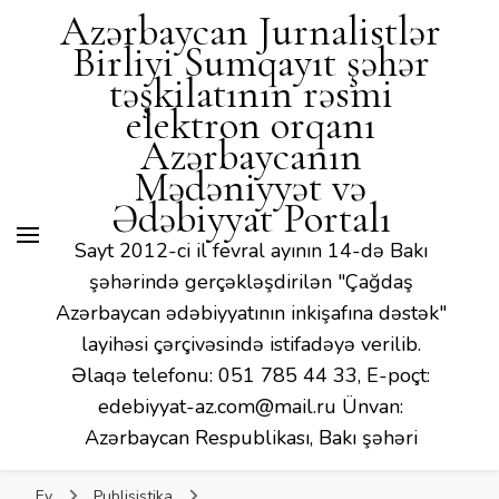
Mədəniyyət və Ədəbiyyat
Azərbaycan Jurnalistlər
Portalı
Birliyi Sumqayıt şəhər
təşkilatının rəsmi
elektron orqanı
Azərbaycanın
Mədəniyyət və
Ədəbiyyat Portalı
Sayt 2012-ci il fevral ayının 14-də Bakı
şəhərində gerçəkləşdirilən "Çağdaş
Azərbaycan ədəbiyyatının inkişafına dəstək"
layihəsi çərçivəsində istifadəyə verilib.
Əlaqə telefonu: 051 785 44 33, E-poçt:
edebiyyat-az.com@mail.ru Ünvan:
Azərbaycan Respublikası, Bakı şəhəri
Ev
Publisistika