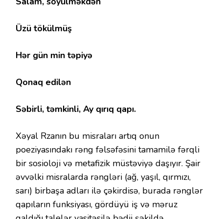
Salam, söyülməkdən
Üzü tökülmüş
Hər gün min təpiyə
Qonaq edilən
Səbirli, təmkinli, Ay qırıq qapı.
Xəyal Rzanın bu misraları artıq onun
poeziyasındakı rəng fəlsəfəsini tamamilə fərqli
bir sosioloji və metafizik müstəviyə daşıyır. Şair
əvvəlki misralarda rəngləri (ağ, yaşıl, qırmızı,
sarı) birbaşa adları ilə çəkirdisə, burada rənglər
qapıların funksiyası, gördüyü iş və məruz
qaldığı talelər vasitəsilə bədii şəkildə