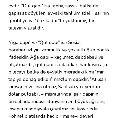
evdir. “Dul qapı” isə tənha, səssiz, bəlkə də
qapısı az döyülən, əvvəlki təhlilimizdəki “sarının
qəribliyi” və “boz kədər”lə yüklənmiş bir
taleyin vizualıdır.
“Ağa qapı” və “Qul qapı” isə Sosial
bərabərsizliyin, zənginlik və yoxsulluğun poetik
ifadəsidir. Ağa qapı – keçilməz, dəbdəbəli və
əlçatmazdır; qul qapı isə itaətkar, hər kəsin aça
biləcəyi, bəlkə də əvvəlki misradakı kimi “min
təpiyə qonaq edilən” məzlum qapıdır. “Atılsan
kimsənin vecinə olmaz, Satılsan yox yerdən
dolar pulqabı”, – misralarında şair qapının
timsalında müasir dünyanın ən böyük ağrısını,
insanın maddiyyata çevrilməsini təsvir edir.
Köhnəlib atılanda heç bir mənəvi dəyəri