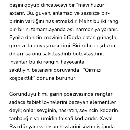
başını qoyub dincələcəyi bir “mavi hüzur”
axtarır. Bu, güvən, anlamaq və səssizcə bir-
birinin varlığını hiss etməkdir. Məhz bu iki rəng
bir-birini tamamlayanda əsl harmoniya yaranır.
Eynilə dənizin, mavinin üfüqdə batan günəşlə,
qırmızı ilə qovuşması kimi. Biri ruhu coşdurur,
digəri isə onu sakitləşdirib bütövləşdirir.
insanlar bu iki rəngin, həyəcanla
sakitliyin, balansını qoruyanda “Qırmızı
xoşbəxtlik” donuna bürünür.
Göründüyü kimi, şairin poeziyasında rənglər
sadəcə təbiət lövhələrini bəzəyən elementlər
deyil; onlar sevginin, həsrətin, sevincin, kədərin,
tənhalığın və ümidin fəlsəfi kodlarıdır. Xəyal
Rza dünyanı və insan hisslərini sözün işığında