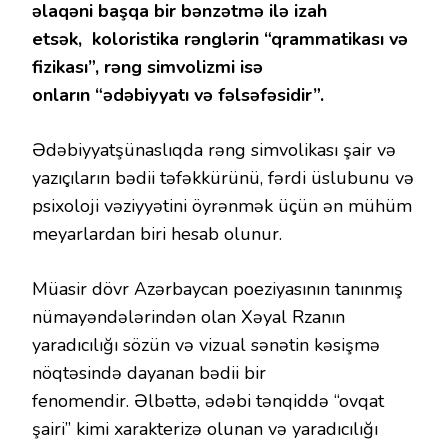
əlaqəni başqa bir bənzətmə ilə izah
etsək, koloristika rənglərin “qrammatikası və
fizikası”, rəng simvolizmi isə
onların “ədəbiyyatı və fəlsəfəsidir”.
Ədəbiyyatşünaslıqda rəng simvolikası şair və
yazıçıların bədii təfəkkürünü, fərdi üslubunu və
psixoloji vəziyyətini öyrənmək üçün ən mühüm
meyarlardan biri hesab olunur.
Müasir dövr Azərbaycan poeziyasının tanınmış
nümayəndələrindən olan Xəyal Rzanın
yaradıcılığı sözün və vizual sənətin kəsişmə
nöqtəsində dayanan bədii bir
fenomendir. Əlbəttə, ədəbi tənqiddə “ovqat
şairi” kimi xarakterizə olunan və yaradıcılığı