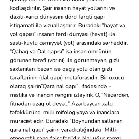
kodlaşdırılır. Şair insanın həyat yollarını və
daxili-xarici dünyasını dörd fərqli qapı
istiqaməti ilə vizuallaşdırır. Buradakı “həyət və
yol qapısı” insanın fərdi dünyası (həyət) ilə
səsli-küylü cəmiyyət (yol) arasındakı sərhəddir.
“Qabaq və Dal qapısı” isə insan ömrünün
görünən tərəfi (vitrini) ilə görünməyən, gizli
saxlanılan, bəzən isə qaçış yolu olan gizli
tərəflərinin (dal qapı) metaforasıdır.
Bir oxucu
olaraq şairin”Qara nal qapı” ifadəsində –
mistika və inancın rəngini izləyirik. O, “Nəzərdən,
fitnədən uzaq ol deyə…” Azərbaycan xalq
təfəkkürünə, milli mifologiyaya və inanclara
müraciət edir. Buradakı “Boynundan sallanan
qara nal qapı” şairin yaradıcılığındakı “Milli-
etnoqrafik rəng fəlsəfəsi”dir. Nal uğur rəmzi