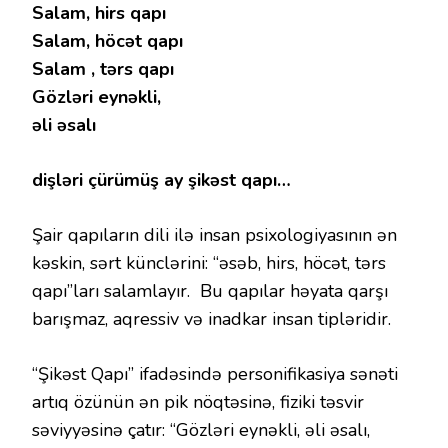
Salam, hirs qapı
Salam, höcət qapı
Salam , tərs qapı
Gözləri eynəkli,
əli əsalı
dişləri çürümüş ay şikəst qapı…
Şair qapıların dili ilə insan psixologiyasının ən
kəskin, sərt künclərini: “əsəb, hirs, höcət, tərs
qapı”ları salamlayır. Bu qapılar həyata qarşı
barışmaz, aqressiv və inadkar insan tipləridir.
“Şikəst Qapı” ifadəsində personifikasiya sənəti
artıq özünün ən pik nöqtəsinə, fiziki təsvir
səviyyəsinə çatır: “Gözləri eynəkli, əli əsalı,