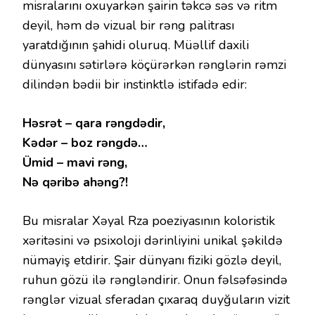
misralarını oxuyarkən şairin təkcə səs və ritm
deyil, həm də vizual bir rəng palitrası
yaratdığının şahidi oluruq. Müəllif daxili
dünyasını sətirlərə köçürərkən rənglərin rəmzi
dilindən bədii bir instinktlə istifadə edir:
Həsrət – qara rəngdədir,
Kədər – boz rəngdə…
Ümid – mavi rəng,
Nə qəribə ahəng?!
Bu misralar Xəyal Rza poeziyasının koloristik
xəritəsini və psixoloji dərinliyini unikal şəkildə
nümayiş etdirir. Şair dünyanı fiziki gözlə deyil,
ruhun gözü ilə rəngləndirir. Onun fəlsəfəsində
rənglər vizual sferadan çıxaraq duyğuların vizit