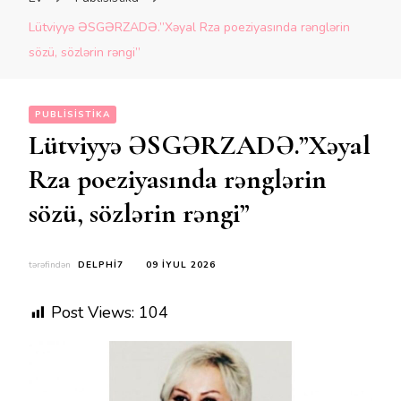
Lütviyyə ƏSGƏRZADƏ.”Xəyal Rza poeziyasında rənglərin
sözü, sözlərin rəngi”
PUBLISISTIKA
Lütviyyə ƏSGƏRZADƏ.”Xəyal
Rza poeziyasında rənglərin
sözü, sözlərin rəngi”
tərəfindən
DELPHI7
09 İYUL 2026
Post Views:
104