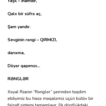
Yaşıl – inamdır,
Qalx bir süfrə aç,
Şam yandır.
Sevginin rəngi – QIRMIZI,
darıxma,
Döyər qapımızı…
RƏNGLƏR
Xəyal Rzanın “Rənglər” şeirindən təqdim
etdiyimiz bu hissə məqaləmiz üçün bütöv bir
fəlsəfi sistemi tamamlayır. İlk dördlükdəki