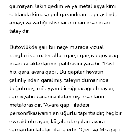
qalmayan, lakin qədim və ya metal əşya kimi
satılanda kiməsə pul qazandıran qapı, əslində
əməyi və varlığı istismar olunan insanın acı
taleyidir.
Bütövlükdə şair bir neçə misrada vizual
rəngləri və materialları qarşı-qarşıya qoyaraq
insan xarakterlərinin palitrasını yaradır: “Paslı,
his, qara, avara qapı”. Bu qapılar həyatın
çətinliyindən qaralmış, taleyin dumanında
boğulmuş, müəyyən bir sığınacağı olmayan,
cəmiyyətin kənarına itələnmiş insanların
metaforasıdır. “Avara qapı” ifadəsi
personifikasiyanın ən uğurlu tapıntısıdır; heç bir
evə aid olmayan, küçələrdə qalan, avara-
sərgərdan taleləri ifadə edir. “Qızıl və Mis qapı”