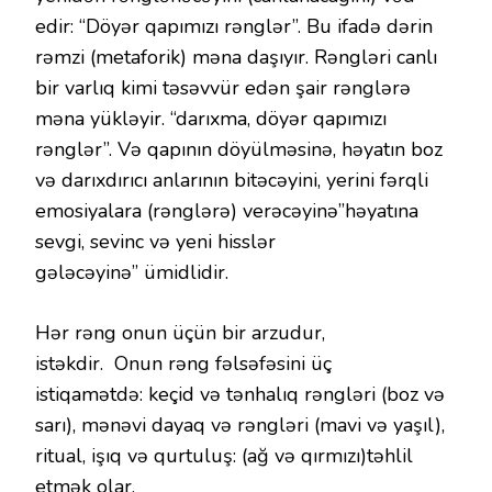
edir: “Döyər qapımızı rənglər”. Bu ifadə dərin
rəmzi (metaforik) məna daşıyır. Rəngləri canlı
bir varlıq kimi təsəvvür edən şair rənglərə
məna yükləyir. “darıxma, döyər qapımızı
rənglər”. Və qapının döyülməsinə, həyatın boz
və darıxdırıcı anlarının bitəcəyini, yerini fərqli
emosiyalara (rənglərə) verəcəyinə”həyatına
sevgi, sevinc və yeni hisslər
gələcəyinə” ümidlidir.
Hər rəng onun üçün bir arzudur,
istəkdir. Onun rəng fəlsəfəsini üç
istiqamətdə: keçid və tənhalıq rəngləri (boz və
sarı), mənəvi dayaq və rəngləri (mavi və yaşıl),
ritual, işıq və qurtuluş: (ağ və qırmızı)təhlil
etmək olar.