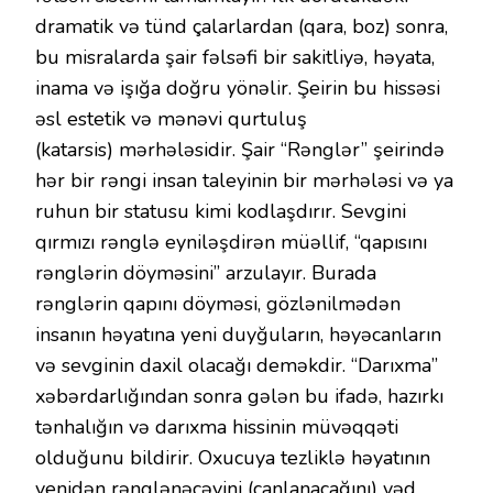
dramatik və tünd çalarlardan (qara, boz) sonra,
bu misralarda şair fəlsəfi bir sakitliyə, həyata,
inama və işığa doğru yönəlir. Şeirin bu hissəsi
əsl estetik və mənəvi qurtuluş
(katarsis) mərhələsidir. Şair “Rənglər” şeirində
hər bir rəngi insan taleyinin bir mərhələsi və ya
ruhun bir statusu kimi kodlaşdırır. Sevgini
qırmızı rənglə eyniləşdirən müəllif, “qapısını
rənglərin döyməsini” arzulayır. Burada
rənglərin qapını döyməsi, gözlənilmədən
insanın həyatına yeni duyğuların, həyəcanların
və sevginin daxil olacağı deməkdir. “Darıxma”
xəbərdarlığından sonra gələn bu ifadə, hazırkı
tənhalığın və darıxma hissinin müvəqqəti
olduğunu bildirir. Oxucuya tezliklə həyatının
yenidən rənglənəcəyini (canlanacağını) vəd