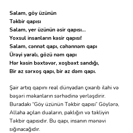
Salam, göy üzünün
Təkbir qapısı
Salam, yer üzünün əsir qapısı…
Yoxsul insanların kəsir qapısı!
Salam, cənnət qapı, cəhənnəm qapı
Ürəyi yaralı, gözü nəm qapı
Hər kəsin bəxtəvər, xoşbəxt sandığı,
Bir az sərxoş qapı, bir az dəm qapı.
Şair artıq qapını real dünyadan çıxarıb ilahi və
bəşəri məkanların sərhədinə yerləşdirir.
Buradakı “Göy üzünün Təkbir qapısı” Göylərə,
Allaha açılan duaların, paklığın və təkliyin
Təkbir qapısıdır. Bu qapı, insanın mənəvi
sığınacağıdır.