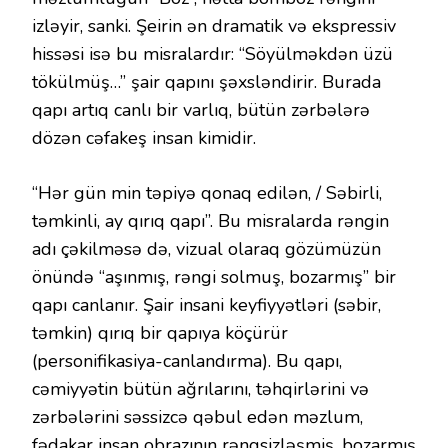
izləyir, sanki. Şeirin ən dramatik və ekspressiv
hissəsi isə bu misralardır: “Söyülməkdən üzü
tökülmüş…” şair qapını şəxsləndirir. Burada
qapı artıq canlı bir varlıq, bütün zərbələrə
dözən cəfakeş insan kimidir.
“Hər gün min təpiyə qonaq edilən, / Səbirli,
təmkinli, ay qırıq qapı”. Bu misralarda rəngin
adı çəkilməsə də, vizual olaraq gözümüzün
önündə “aşınmış, rəngi solmuş, bozarmış” bir
qapı canlanır. Şair insani keyfiyyətləri (səbir,
təmkin) qırıq bir qapıya köçürür
(personifikasiya-canlandırma). Bu qapı,
cəmiyyətin bütün ağrılarını, təhqirlərini və
zərbələrini səssizcə qəbul edən məzlum,
fədakar insan obrazının rəngsizləşmiş, bozarmış