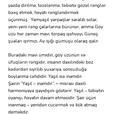
yazda dirilmə, təzələnmə, təbiətə gözəl rənglər
bəxş etmək, həyatı rəngləndirmək
üçünmüş. Yamyaşıl yarpaqlar saralıb solar,
yeni-yeni rəng çalarlarına bürünər, amma Göy
üzü hər zaman mavi, torpaq qəhvəyi, Günəş
şüaları qırmızı, Ay işığı gümüşü olaraq qalır.
Buradakı mavi ümidin, göy üzünün və
üfüqlərin rəngidir, insanın daxilindəki boz
kədərdən sıyrılıb yuxarıya, sonsuzluğa
boylanma cəhdidir. Yaşıl isə inamdır.
Şairin “Yaşıl – inamdır”,
–
misrası daxili
harmoniyaya qayıdışını göstərir. Yaşıl – təbiətin
oyanışı, həyatın davam etməsidir. Şair üçün
inanmaq – yenidən cücərmək və kök atmaq
deməkdir.