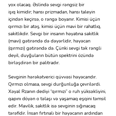
yox olacaq. Əslində sevgi rəngsiz bir
işıq kimidir; hansı prizmadan, hansı taleyin
içindən keçirsə, o rəngə boyanır. Kimisi üçün
qırmızı bir atəş, kimisi üçün mavi bir rahatlıq,
sakitlikdir. Sevgi bir insanın həyatına sakitlik
(mavi) gətirəndə də dəyərlidir, həyəcan
(qırmızı) gətirəndə də. Çünki sevgi tək rəngli
deyil, duyğuların bütün spektrini özündə
birləşdirən bir palitradır.
Sevginin hərəkətverici qüvvəsi həyəcandır.
Qırmızı olmasa, sevgi durğunluğa çevrilərdi.
Xəyal Rzanın dediyi “qırmızı” o ruh yüksəkliyini,
qapını döyən o təlaşı və yaşamaq eşqini təmsil
edir. Mavilik, sakitlik isə sevginin sığınacaq
tərəfidir. İnsan fırtınalı bir həyəcanın ardından