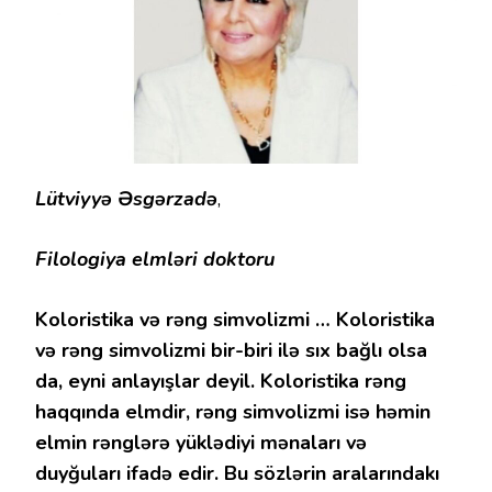
Lütviyyə Əsgərzadə
,
Filologiya elmləri doktoru
Koloristika və rəng simvolizmi … Koloristika
və rəng simvolizmi bir-biri ilə sıx bağlı olsa
da, eyni anlayışlar deyil. Koloristika rəng
haqqında elmdir, rəng simvolizmi isə həmin
elmin rənglərə yüklədiyi mənaları və
duyğuları ifadə edir. Bu sözlərin aralarındakı