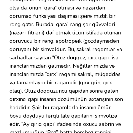
olsa da, onun “qara” olması və nəzərdən
qorumaq funksiyası daşıması şeirə mistik bir
rəng qatır. Burada “qara” rəng şər qüvvələri
(nəzəri, fitnəni) dəf etmək üçün istifadə olunan
qoruyucu bir rəng, apotropeik (gözdəymədən
qoruyan) bir simvoldur. Bu, sakral rəqəmlər və
sərhədlər sayılan “Otuz doqquz, qırx qapı” isə
inanclarımızdan gəlmədir. Nağıllarımızda və
inanclarımızda “qırx” rəqəmi sakral, müqəddəs
və tamamlayıcı bir rəqəmdir (qırx gün, qırx
otaq). Otuz doqquzuncu qapıdan sonra gələn
qırxıncı qapı insanın dözümünün, axtarışının son
həddidir. Şair bu rəqəmlərlə insanın ömür
boyu döydüyü fərqli tale qapılarını simvolizə
edir. “Ay qırıq qapı” ifadəsində oxucu səbrin və
məzlumluğun “Boz”, hətta bomboz rəngini