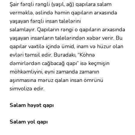
Şair fərqli rəngli (yaşıl, ağ) qapılara salam
verməklə, əslində həmin qapıların arxasında
yaşayan fərqli insan talelərini
salamlayır. Qapıların rəngi o qapıların arxasında
yaşayan insanların talelərindən xəbər verir. Bu
qapılar vaxtilə içində ümid, inam və hüzur olan
evləri təmsil edir. Buradakı, “Köhnə
dəmirlərdən cağbacağ qapı” isə keçmişin
möhkəmliyini, eyni zamanda zamanın
aşınmasına məruz qalan insan ömrünü
simvolizə edir.
Salam həyət qapı
Salam yol qapı