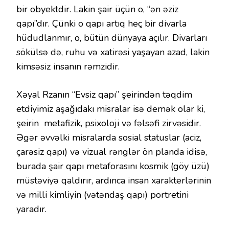
bir obyektdir. Lakin şair üçün o, “ən əziz
qapı”dır. Çünki o qapı artıq heç bir divarla
hüdudlanmır, o, bütün dünyaya açılır. Divarları
sökülsə də, ruhu və xatirəsi yaşayan azad, lakin
kimsəsiz insanın rəmzidir.
Xəyal Rzanın “Evsiz qapı” şeirindən təqdim
etdiyimiz aşağıdakı misralar isə demək olar ki,
şeirin metafizik, psixoloji və fəlsəfi zirvəsidir.
Əgər əvvəlki misralarda sosial statuslar (aciz,
çarəsiz qapı) və vizual rənglər ön planda idisə,
burada şair qapı metaforasını kosmik (göy üzü)
müstəviyə qaldırır, ardınca insan xarakterlərinin
və milli kimliyin (vətəndaş qapı) portretini
yaradır.