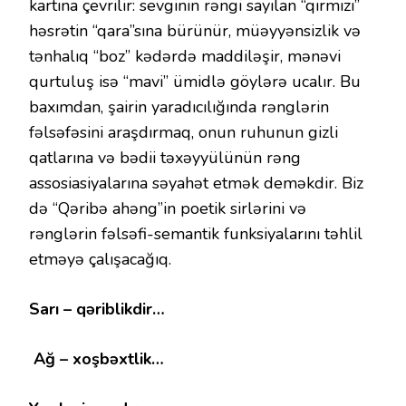
kartına çevrilir: sevginin rəngi sayılan “qırmızı”
həsrətin “qara”sına bürünür, müəyyənsizlik və
tənhalıq “boz” kədərdə maddiləşir, mənəvi
qurtuluş isə “mavi” ümidlə göylərə ucalır. Bu
baxımdan, şairin yaradıcılığında rənglərin
fəlsəfəsini araşdırmaq, onun ruhunun gizli
qatlarına və bədii təxəyyülünün rəng
assosiasiyalarına səyahət etmək deməkdir. Biz
də “Qəribə ahəng”in poetik sirlərini və
rənglərin fəlsəfi-semantik funksiyalarını təhlil
etməyə çalışacağıq.
Sarı – qəriblikdir…
Ağ – xoşbəxtlik…