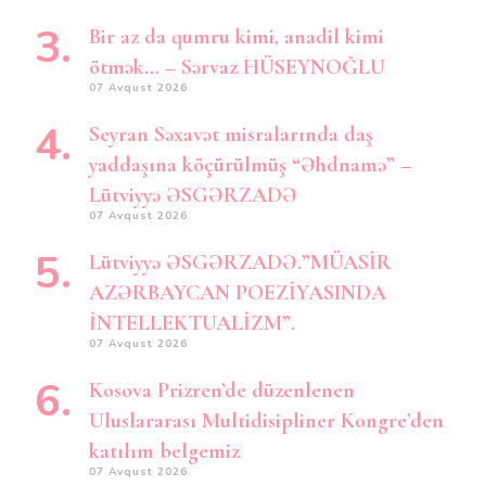
Bir az da qumru kimi, anadil kimi
ötmək… – Sərvaz HÜSEYNOĞLU
07 Avqust 2026
Seyran Səxavət misralarında daş
yaddaşına köçürülmüş “Əhdnamə” –
Lütviyyə ƏSGƏRZADƏ
07 Avqust 2026
Lütviyyə ƏSGƏRZADƏ.”MÜASİR
AZƏRBAYCAN POEZİYASINDA
İNTELLEKTUALİZM”.
07 Avqust 2026
Kosova Prizren’de düzenlenen
Uluslararası Multidisipliner Kongre’den
katılım belgemiz
07 Avqust 2026