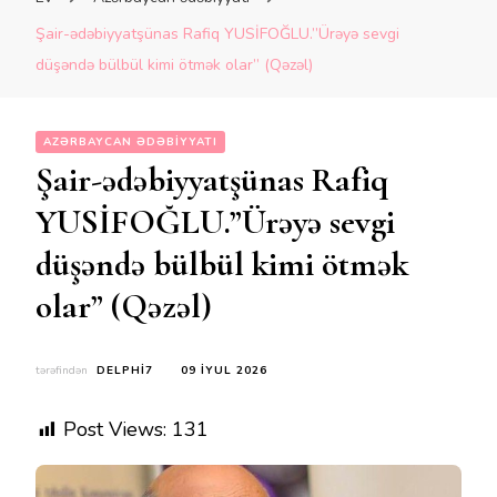
Şair-ədəbiyyatşünas Rafiq YUSİFOĞLU.”Ürəyə sevgi
düşəndə bülbül kimi ötmək olar” (Qəzəl)
AZƏRBAYCAN ƏDƏBIYYATI
Şair-ədəbiyyatşünas Rafiq
YUSİFOĞLU.”Ürəyə sevgi
düşəndə bülbül kimi ötmək
olar” (Qəzəl)
tərəfindən
DELPHI7
09 İYUL 2026
Post Views:
131