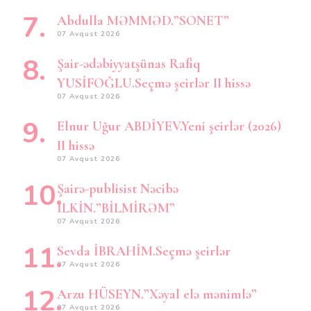
Abdulla MƏMMƏD.”SONET”
07 Avqust 2026
Şair-ədəbiyyatşünas Rafiq
YUSİFOĞLU.Seçmə şeirlər II hissə
07 Avqust 2026
Elnur Uğur ABDİYEV.Yeni şeirlər (2026)
II hissə
07 Avqust 2026
Şairə-publisist Nəcibə
İLKİN.”BİLMİRƏM”
07 Avqust 2026
Sevda İBRAHİM.Seçmə şeirlər
07 Avqust 2026
Arzu HÜSEYN.”Xəyal elə mənimlə”
07 Avqust 2026