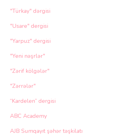
"Türkay" dərgisi
"Usare" dergisi
"Yarpuz" dergisi
"Yeni nəşrlər"
"Zərif kölgələr"
"Zərrələr"
“Kardelen” dergisi
ABC Academy
AJB Sumqayıt şəhər təşkilatı