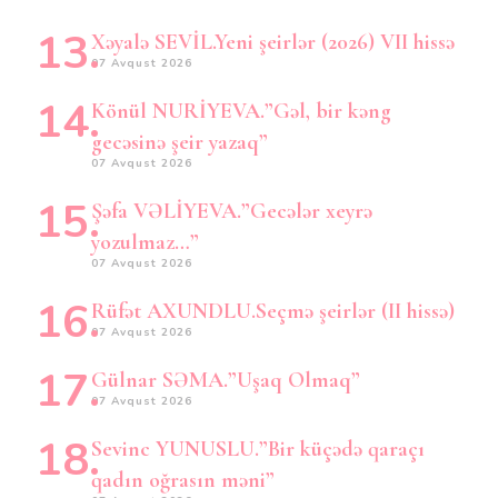
Xəyalə SEVİL.Yeni şeirlər (2026) VII hissə
07 Avqust 2026
Könül NURİYEVA.”Gəl, bir kəng
gecəsinə şeir yazaq”
07 Avqust 2026
Şəfa VƏLİYEVA.”Gecələr xeyrə
yozulmaz…”
07 Avqust 2026
Rüfət AXUNDLU.Seçmə şeirlər (II hissə)
07 Avqust 2026
Gülnar SƏMA.”Uşaq Olmaq”
07 Avqust 2026
Sevinc YUNUSLU.”Bir küçədə qaraçı
qadın oğrasın məni”