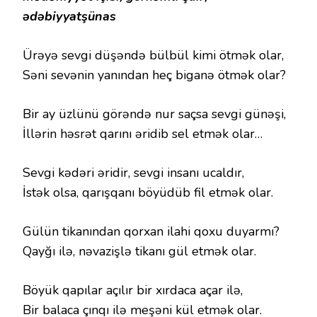
ədəbiyyatşünas
Ürəyə sevgi düşəndə bülbül kimi ötmək olar,
Səni sevənin yanından heç biganə ötmək olar?
Bir ay üzlünü görəndə nur saçsa sevgi günəşi,
İllərin həsrət qarını əridib sel etmək olar…
Sevgi kədəri əridir, sevgi insanı ucaldır,
İstək olsa, qarışqanı böyüdüb fil etmək olar.
Gülün tikanından qorxan ilahi qoxu duyarmı?
Qayğı ilə, nəvazişlə tikanı gül etmək olar.
Böyük qapılar açılır bir xırdaca açar ilə,
Bir balaca çınqı ilə meşəni kül etmək olar.