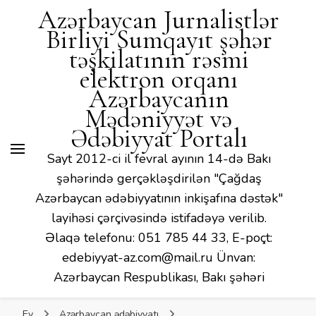
Mədəniyyət və Ədəbiyyat
Azərbaycan Jurnalistlər
Portalı
Birliyi Sumqayıt şəhər
təşkilatının rəsmi
elektron orqanı
Azərbaycanın
Mədəniyyət və
Ədəbiyyat Portalı
Sayt 2012-ci il fevral ayının 14-də Bakı
şəhərində gerçəkləşdirilən "Çağdaş
Azərbaycan ədəbiyyatının inkişafına dəstək"
layihəsi çərçivəsində istifadəyə verilib.
Əlaqə telefonu: 051 785 44 33, E-poçt:
edebiyyat-az.com@mail.ru Ünvan:
Azərbaycan Respublikası, Bakı şəhəri
Ev
Azərbaycan ədəbiyyatı