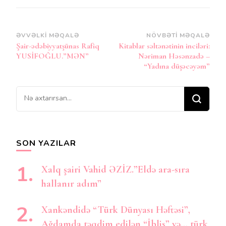
Post
ƏVVƏLKI MƏQALƏ
NÖVBƏTI MƏQALƏ
Şair-ədəbiyyatşünas Rafiq
Kitablar səltənətinin inciləri:
Naviqasiya
YUSİFOĞLU.”MƏN”
Nəriman Həsənzadə –
“Yadına düşəcəyəm”
Bir
şey
axtarırsınız?
SON YAZILAR
Xalq şairi Vahid ƏZİZ.”Eldə ara-sıra
hallanır adım”
Xankəndidə “Türk Dünyası Həftəsi”,
Ağdamda təqdim edilən “İblis” və… türk