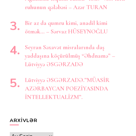
ruhunun qələbəsi – Azər TURAN
Bir az da qumru kimi, anadil kimi
ötmək… – Sərvaz HÜSEYNOĞLU
Seyran Səxavət misralarında daş
yaddaşına köçürülmüş “Əhdnamə” –
Lütviyyə ƏSGƏRZADƏ
Lütviyyə ƏSGƏRZADƏ.”MÜASİR
AZƏRBAYCAN POEZİYASINDA
İNTELLEKTUALİZM”.
ARXIVLƏR