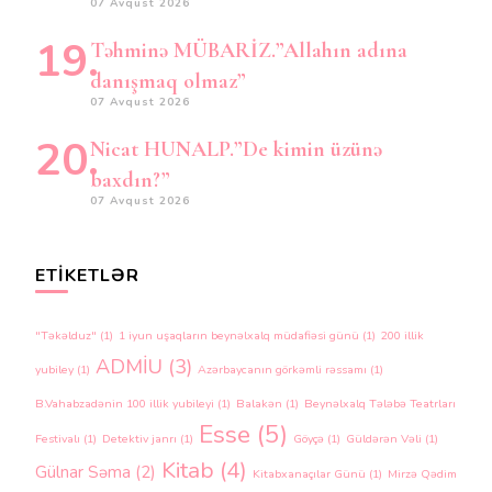
07 Avqust 2026
Təhminə MÜBARİZ.”Allahın adına
danışmaq olmaz”
07 Avqust 2026
Nicat HUNALP.”De kimin üzünə
baxdın?”
07 Avqust 2026
ETIKETLƏR
"Təkəlduz"
(1)
1 iyun uşaqların beynəlxalq müdafiəsi günü
(1)
200 illik
ADMİU
(3)
yubiley
(1)
Azərbaycanın görkəmli rəssamı
(1)
B.Vahabzadənin 100 illik yubileyi
(1)
Balakən
(1)
Beynəlxalq Tələbə Teatrları
Esse
(5)
Festivalı
(1)
Detektiv janrı
(1)
Göyçə
(1)
Güldərən Vəli
(1)
Kitab
(4)
Gülnar Səma
(2)
Kitabxanaçılar Günü
(1)
Mirzə Qədim