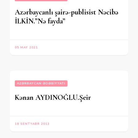
Azərbaycanlı şairə-publisist Nəcibə
İLKİN.”Nə fayda”
05 MAY 2021
AZƏRBAYCAN ƏDƏBIYYATI
Kənan AYDINOĞLU.Şeir
18 SENTYABR 2013