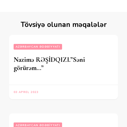
Tövsiyə olunan məqalələr
AZƏRBAYCAN ƏDƏBIYYATI
Nazimə RƏŞİDQIZI.”Səni
görürəm…”
03 APREL 2023
AZƏRBAYCAN ƏDƏBIYYATI