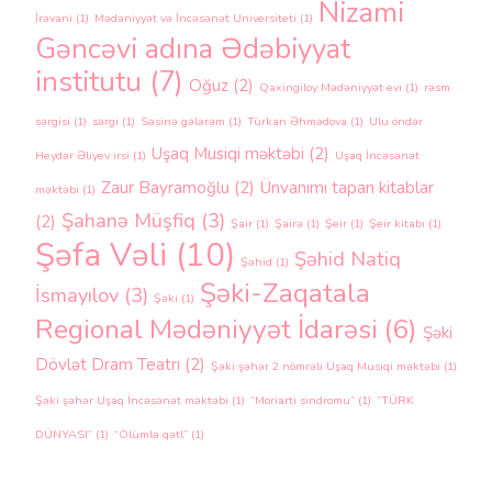
Nizami
İrəvani
(1)
Mədəniyyət və İncəsənət Universiteti
(1)
Gəncəvi adına Ədəbiyyat
institutu
(7)
Oğuz
(2)
Qaxingiloy Mədəniyyət evi
(1)
rəsm
sərgisi
(1)
sərgi
(1)
Səsinə gələrəm
(1)
Türkan Əhmədova
(1)
Ulu öndər
Uşaq Musiqi məktəbi
(2)
Heydər Əliyev irsi
(1)
Uşaq İncəsənət
Zaur Bayramoğlu
(2)
Ünvanımı tapan kitablar
məktəbi
(1)
Şahanə Müşfiq
(3)
(2)
Şair
(1)
Şairə
(1)
Şeir
(1)
Şeir kitabı
(1)
Şəfa Vəli
(10)
Şəhid Natiq
Şəhid
(1)
Şəki-Zaqatala
İsmayılov
(3)
Şəki
(1)
Regional Mədəniyyət İdarəsi
(6)
Şəki
Dövlət Dram Teatrı
(2)
Şəki şəhər 2 nömrəli Uşaq Musiqi məktəbi
(1)
Şəki şəhər Uşaq İncəsənət məktəbi
(1)
“Moriarti sindromu”
(1)
“TÜRK
DÜNYASI”
(1)
“Ölümlə qətl”
(1)