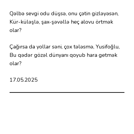
Qəlbə sevgi odu düşsə, onu çətin gizləyəsən,
Kür-küləşlə, şax-şəvəllə heç alovu örtmək
olar?
Çağırsa da yollar səni, çox tələsmə, Yusifoğlu,
Bu qədər gözəl dünyanı qoyub hara getmək
olar?
17.05.2025