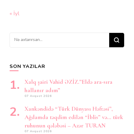
« İyl
Bir
şey
axtarırsınız?
SON YAZILAR
Xalq şairi Vahid ƏZİZ.”Eldə ara-sıra
hallanır adım”
07 Avqust 2026
Xankəndidə “Türk Dünyası Həftəsi”,
Ağdamda təqdim edilən “İblis” və… türk
ruhunun qələbəsi – Azər TURAN
07 Avqust 2026