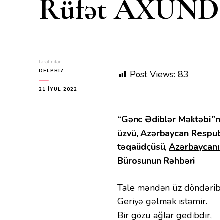
Rüfət AXUNDL
tərəfindən
DELPHI7
Post Views:
83
21 İYUL 2022
“Gənc Ədiblər Məktəbi”ni
üzvü, Azərbaycan Respub
təqaüdçüsü
,
Azərbaycanı
Bürosunun Rəhbəri
Tale məndən üz döndərib
Geriyə gəlmək istəmir.
Bir gözü ağlar gedibdir,