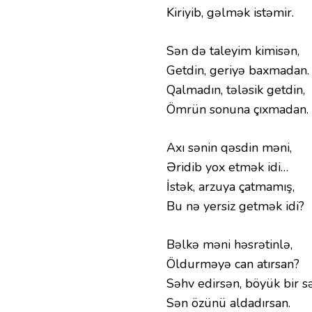
Kiriyib, gəlmək istəmir.
Sən də taleyim kimisən,
Getdin, geriyə baxmadan.
Qalmadın, tələsik getdin,
Ömrün sonuna çıxmadan.
Axı sənin qəsdin məni,
Əridib yox etmək idi…
İstək, arzuya çatmamış,
Bu nə yersiz getmək idi?
Bəlkə məni həsrətinlə,
Öldurməyə can atırsan?
Səhv edirsən, böyük bir s
Sən özünü aldadırsan.