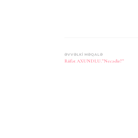
Post
ƏVVƏLKI MƏQALƏ
Rüfət AXUNDLU.”Necədir?”
Naviqasiya