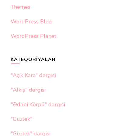
Themes
WordPress Blog
WordPress Planet
KATEQORIYALAR
"Açık Kara" dergisi
"Alkış" dergisi
"Ədəbi Körpü" dərgisi
"Güzlek"
"Güzlek" dərgisi