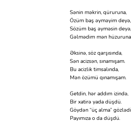
Sənin məkrin, qüruruna,
Özüm baş əyməyim deyə,
Sözüm baş əyməsin deyə
Gəlmədim mən hüzuruna
Əksinə, söz qarşısında,
Sən acizsən, sınamışam.
Bu acizlik timsalında,
Mən özümü qınamışam.
Getdin, hər addım izində,
Bir xatirə yada düşdü.
Göydən “üç alma” gözlədi
Payımıza o da düşdü.