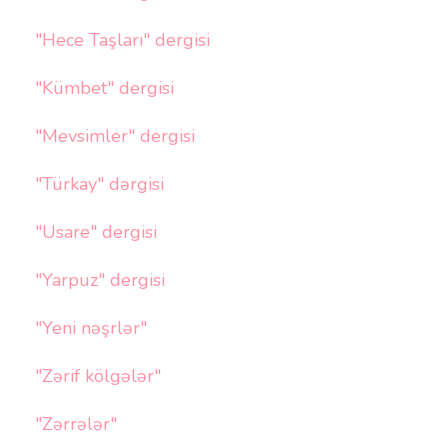
"Hece Taşları" dergisi
"Kümbet" dergisi
"Mevsimler" dergisi
"Türkay" dərgisi
"Usare" dergisi
"Yarpuz" dergisi
"Yeni nəşrlər"
"Zərif kölgələr"
"Zərrələr"