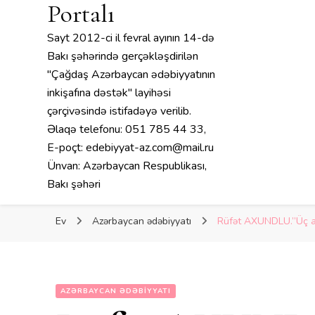
Portalı
Sayt 2012-ci il fevral ayının 14-də
Bakı şəhərində gerçəkləşdirilən
"Çağdaş Azərbaycan ədəbiyyatının
inkişafına dəstək" layihəsi
çərçivəsində istifadəyə verilib.
Əlaqə telefonu: 051 785 44 33,
E-poçt: edebiyyat-az.com@mail.ru
Ünvan: Azərbaycan Respublikası,
Bakı şəhəri
Ev
Azərbaycan ədəbiyyatı
Rüfət AXUNDLU.”Üç 
AZƏRBAYCAN ƏDƏBIYYATI