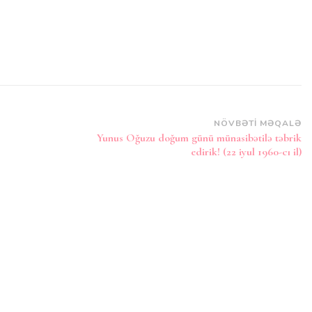
NÖVBƏTI MƏQALƏ
Yunus Oğuzu doğum günü münasibətilə təbrik
edirik! (22 iyul 1960-cı il)