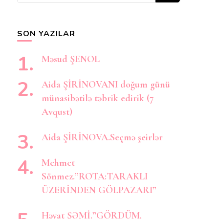
axtarırsınız?
SON YAZILAR
Məsud ŞENOL
Aida ŞİRİNOVANI doğum günü
münasibətilə təbrik edirik (7
Avqust)
Aida ŞİRİNOVA.Seçmə şeirlər
Mehmet
Sönmez.”ROTA:TARAKLI
ÜZERİNDEN GÖLPAZARI”
Həyat ŞƏMİ.”GÖRDÜM,