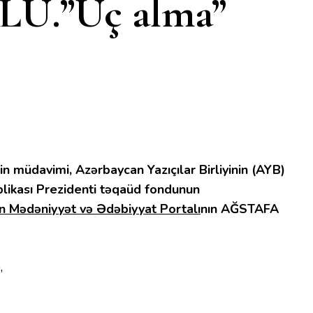
U.”Üç alma”
n müdavimi, Azərbaycan Yazıçılar Birliyinin (AYB)
likası Prezidenti təqaüd fondunun
n Mədəniyyət və Ədəbiyyat Portalı
nın AĞSTAFA
,