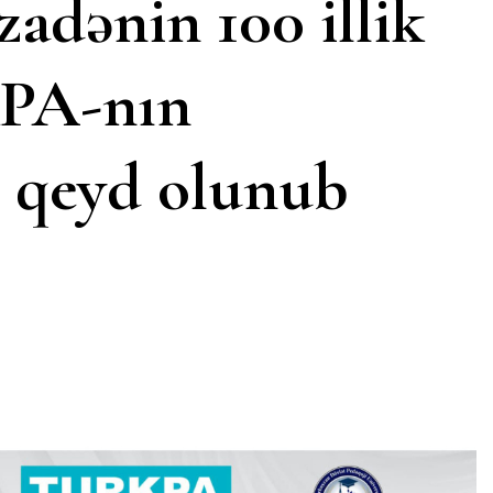
adənin 100 illik
KPA-nın
lə qeyd olunub