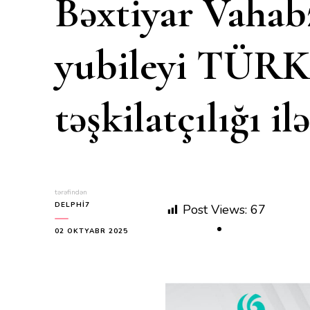
Bəxtiyar Vahabz
yubileyi TÜR
təşkilatçılığı i
tərəfindən
DELPHI7
Post Views:
67
02 OKTYABR 2025