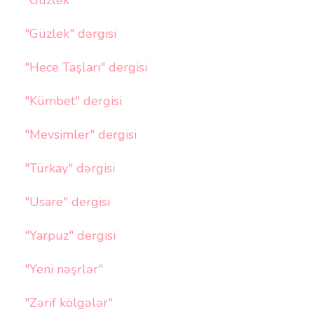
"Güzlek"
"Güzlek" dərgisi
"Hece Taşları" dergisi
"Kümbet" dergisi
"Mevsimler" dergisi
"Türkay" dərgisi
"Usare" dergisi
"Yarpuz" dergisi
"Yeni nəşrlər"
"Zərif kölgələr"