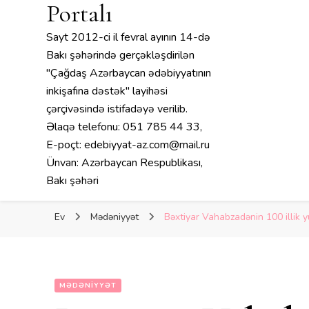
Portalı
Sayt 2012-ci il fevral ayının 14-də
Bakı şəhərində gerçəkləşdirilən
"Çağdaş Azərbaycan ədəbiyyatının
inkişafına dəstək" layihəsi
çərçivəsində istifadəyə verilib.
Əlaqə telefonu: 051 785 44 33,
E-poçt: edebiyyat-az.com@mail.ru
Ünvan: Azərbaycan Respublikası,
Bakı şəhəri
Ev
Mədəniyyət
Bəxtiyar Vahabzadənin 100 illik y
MƏDƏNIYYƏT