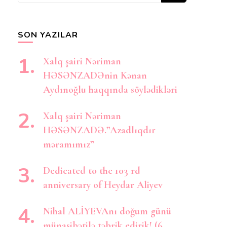
axtarırsınız?
SON YAZILAR
Xalq şairi Nəriman
HƏSƏNZADƏnin Kənan
Aydınoğlu haqqında söylədikləri
Xalq şairi Nəriman
HƏSƏNZADƏ.”Azadlıqdır
məramımız”
Dedicated to the 103 rd
anniversary of Heydar Aliyev
Nihal ALİYEVAnı doğum günü
münasibətilə təbrik edirik! (6