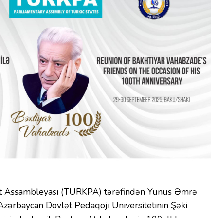
nt Assambleyası (TÜRKPA) tərəfindən Yunus Əmrə
 Azərbaycan Dövlət Pedaqoji Universitetinin Şəki