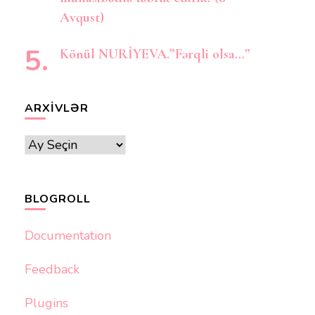
Avqust)
Könül NURİYEVA.”Fərqli olsa…”
ARXIVLƏR
Arxivlər
BLOGROLL
Documentation
Feedback
Plugins