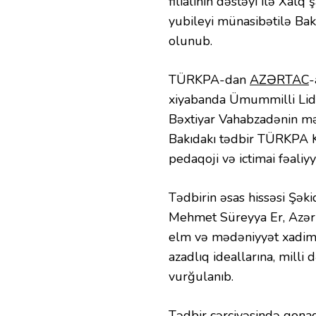
filialının dəstəyi ilə Xalq
yubileyi münasibətilə Bak
olunub.
TÜRKPA-dan
AZƏRTAC
-
xiyabanda Ümummilli Lide
Bəxtiyar Vahabzadənin məza
Bakıdakı tədbir TÜRKPA Kat
pedaqoji və ictimai fəaliy
Tədbirin əsas hissəsi Şək
Mehmet Süreyya Er, Azərba
elm və mədəniyyət xadimlə
azadlıq ideallarına, milli
vurğulanıb.
Tədbir çərçivəsində qonaq