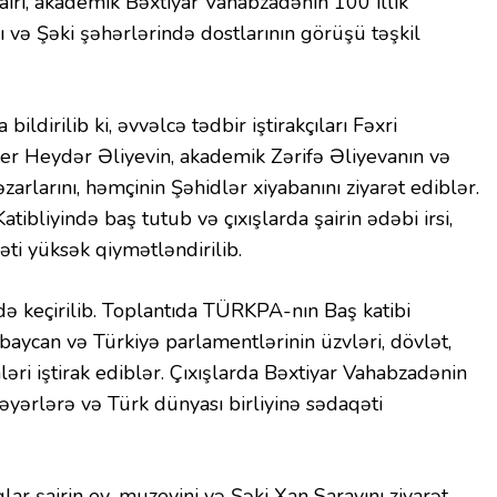
 şairi, akademik Bəxtiyar Vahabzadənin 100 illik
ı və Şəki şəhərlərində dostlarının görüşü təşkil
a bildirilib ki, əvvəlcə tədbir iştirakçıları Fəxri
r Heydər Əliyevin, akademik Zərifə Əliyevanın və
rlarını, həmçinin Şəhidlər xiyabanını ziyarət ediblər.
ibliyində baş tutub və çıxışlarda şairin ədəbi irsi,
yəti yüksək qiymətləndirilib.
idə keçirilib. Toplantıda TÜRKPA-nın Baş katibi
ycan və Türkiyə parlamentlərinin üzvləri, dövlət,
ri iştirak ediblər. Çıxışlarda Bəxtiyar Vahabzadənin
 dəyərlərə və Türk dünyası birliyinə sədaqəti
lar şairin ev-muzeyini və Şəki Xan Sarayını ziyarət