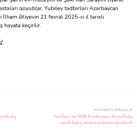
əstələri qoyublar. Yubiley tədbirləri Azərbaycan
 İlham Əliyevin 21 fevral 2025-ci il tarixli
həyata keçirilir.
z/
NÖVBƏTI MƏQALƏ
ynəlxalq
Azərbaycan Milli Kitabxanası beynəlxalq
əməkdaşlıq memorandumu imzalayıb