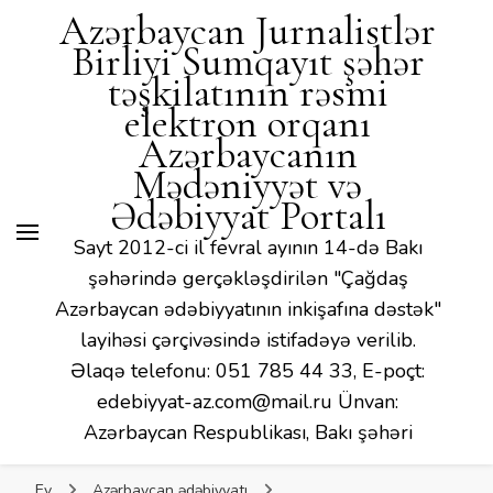
Mədəniyyət və Ədəbiyyat
Azərbaycan Jurnalistlər
Portalı
Birliyi Sumqayıt şəhər
təşkilatının rəsmi
elektron orqanı
Azərbaycanın
Mədəniyyət və
Ədəbiyyat Portalı
Sayt 2012-ci il fevral ayının 14-də Bakı
şəhərində gerçəkləşdirilən "Çağdaş
Azərbaycan ədəbiyyatının inkişafına dəstək"
layihəsi çərçivəsində istifadəyə verilib.
Əlaqə telefonu: 051 785 44 33, E-poçt:
edebiyyat-az.com@mail.ru Ünvan:
Azərbaycan Respublikası, Bakı şəhəri
Ev
Azərbaycan ədəbiyyatı