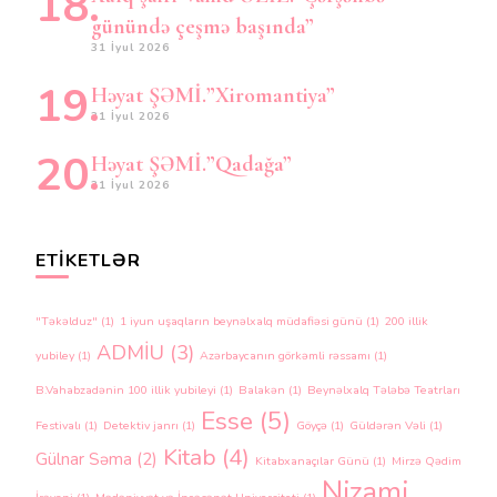
günündə çeşmə başında”
31 İyul 2026
Həyat ŞƏMİ.”Xiromantiya”
31 İyul 2026
Həyat ŞƏMİ.”Qadağa”
31 İyul 2026
ETIKETLƏR
"Təkəlduz"
(1)
1 iyun uşaqların beynəlxalq müdafiəsi günü
(1)
200 illik
ADMİU
(3)
yubiley
(1)
Azərbaycanın görkəmli rəssamı
(1)
B.Vahabzadənin 100 illik yubileyi
(1)
Balakən
(1)
Beynəlxalq Tələbə Teatrları
Esse
(5)
Festivalı
(1)
Detektiv janrı
(1)
Göyçə
(1)
Güldərən Vəli
(1)
Kitab
(4)
Gülnar Səma
(2)
Kitabxanaçılar Günü
(1)
Mirzə Qədim
Nizami