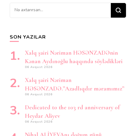
Bir
şey
axtarırsınız?
SON YAZILAR
Xalq şairi Nəriman HƏSƏNZADƏnin
Kənan Aydınoğlu haqqında söylədikləri
06 Avqust 2026
Xalq şairi Nəriman
HƏSƏNZADƏ.”Azadlıqdır məramımız”
06 Avqust 2026
Dedicated to the 103 rd anniversary of
Heydar Aliyev
06 Avqust 2026
Nihal ALİYEVAnı doğum günü