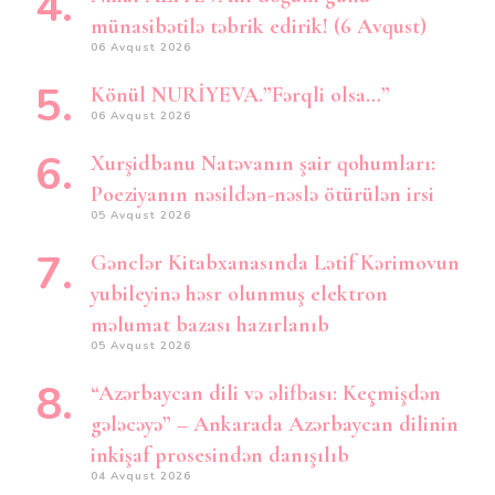
münasibətilə təbrik edirik! (6 Avqust)
06 Avqust 2026
Könül NURİYEVA.”Fərqli olsa…”
06 Avqust 2026
Xurşidbanu Natəvanın şair qohumları:
Poeziyanın nəsildən-nəslə ötürülən irsi
05 Avqust 2026
Gənclər Kitabxanasında Lətif Kərimovun
yubileyinə həsr olunmuş elektron
məlumat bazası hazırlanıb
05 Avqust 2026
“Azərbaycan dili və əlifbası: Keçmişdən
gələcəyə” – Ankarada Azərbaycan dilinin
inkişaf prosesindən danışılıb
04 Avqust 2026