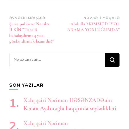
Post
ƏVVƏLKI MƏQALƏ
NÖVBƏTI MƏQALƏ
Şairə publisist Nəcibə
Abdulla MƏMMƏD.”YOL
Naviqasiya
İLKİN.”Təhsili
ARAMA YOXLUĞUMDA”
bahalaşdırmaq yox,
gücləndirmək lazımdır!”
Bir
şey
axtarırsınız?
SON YAZILAR
Xalq şairi Nəriman HƏSƏNZADƏnin
Kənan Aydınoğlu haqqında söylədikləri
Xalq şairi Nəriman