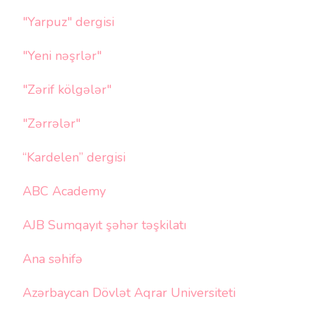
"Yarpuz" dergisi
"Yeni nəşrlər"
"Zərif kölgələr"
"Zərrələr"
“Kardelen” dergisi
ABC Academy
AJB Sumqayıt şəhər təşkilatı
Ana səhifə
Azərbaycan Dövlət Aqrar Universiteti