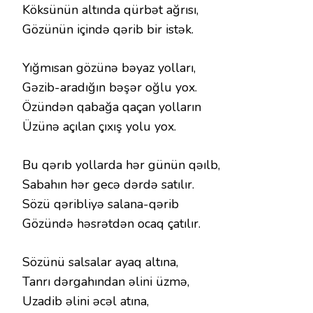
Köksünün altında qürbət ağrısı,
Gözünün içində qərib bir istək.
Yığmısan gözünə bəyaz yolları,
Gəzib-aradığın bəşər oğlu yox.
Özündən qabağa qaçan yolların
Üzünə açılan çıxış yolu yox.
Bu qərıb yollarda hər günün qəılb,
Sabahın hər gecə dərdə satılır.
Sözü qəribliyə salana-qərib
Gözündə həsrətdən ocaq çatılır.
Sözünü salsalar ayaq altına,
Tanrı dərgahından əlini üzmə,
Uzadib əlini əcəl atına,