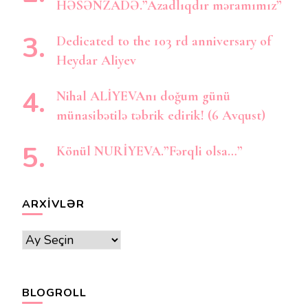
HƏSƏNZADƏ.”Azadlıqdır məramımız”
Dedicated to the 103 rd anniversary of
Heydar Aliyev
Nihal ALİYEVAnı doğum günü
münasibətilə təbrik edirik! (6 Avqust)
Könül NURİYEVA.”Fərqli olsa…”
ARXIVLƏR
Arxivlər
BLOGROLL