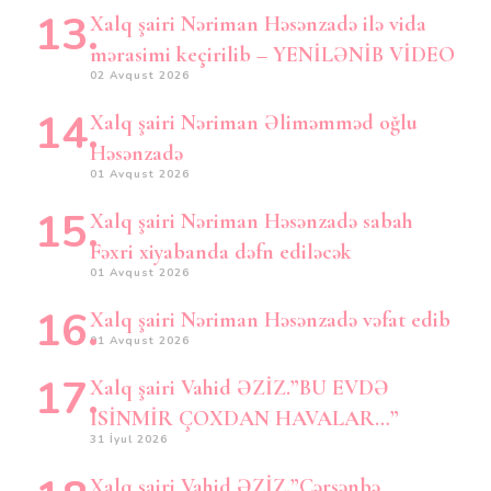
Xalq şairi Nəriman Həsənzadə ilə vida
mərasimi keçirilib – YENİLƏNİB VİDEO
02 Avqust 2026
Xalq şairi Nəriman Əliməmməd oğlu
Həsənzadə
01 Avqust 2026
Xalq şairi Nəriman Həsənzadə sabah
Fəxri xiyabanda dəfn ediləcək
01 Avqust 2026
Xalq şairi Nəriman Həsənzadə vəfat edib
01 Avqust 2026
Xalq şairi Vahid ƏZİZ.”BU EVDƏ
İSİNMİR ÇOXDAN HAVALAR…”
31 İyul 2026
Xalq şairi Vahid ƏZİZ.”Çərşənbə