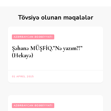
Tövsiyə olunan məqalələr
AZƏRBAYCAN ƏDƏBIYYATI
Şəhanə MÜŞFİQ.”Nə yazım?!”
(Hekayə)
01 APREL 2015
AZƏRBAYCAN ƏDƏBIYYATI