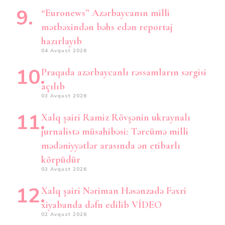
“Euronews” Azərbaycanın milli
mətbəxindən bəhs edən reportaj
hazırlayıb
04 Avqust 2026
Praqada azərbaycanlı rəssamların sərgisi
açılıb
03 Avqust 2026
Xalq şairi Ramiz Rövşənin ukraynalı
jurnalistə müsahibəsi: Tərcümə milli
mədəniyyətlər arasında ən etibarlı
körpüdür
03 Avqust 2026
Xalq şairi Nəriman Həsənzadə Fəxri
xiyabanda dəfn edilib VİDEO
02 Avqust 2026