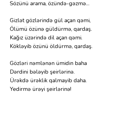
Sözünü arama, özündə-gəzmə…
Gizlət gözlərində gül açan qəmi,
Ölümü özünə güldürmə, qardaş.
Kağız üzərində dil açan qəmi.
Kökləyib özünü öldürmə, qardaş.
Gözləri nəmlənən ümidin baha
Dərdini bələyib şeirlərinə.
Ürəkdə ürəklik qalmayib daha.
Yedirmə ürəyi şeirlərinə!