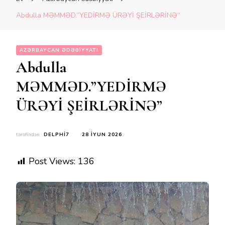
Abdulla MƏMMƏD.”YEDİRMƏ ÜRƏYİ ŞEİRLƏRİNƏ”
AZƏRBAYCAN ƏDƏBIYYATI
Abdulla
MƏMMƏD.”YEDİRMƏ
ÜRƏYİ ŞEİRLƏRİNƏ”
tərəfindən
DELPHI7
28 İYUN 2026
Post Views:
136