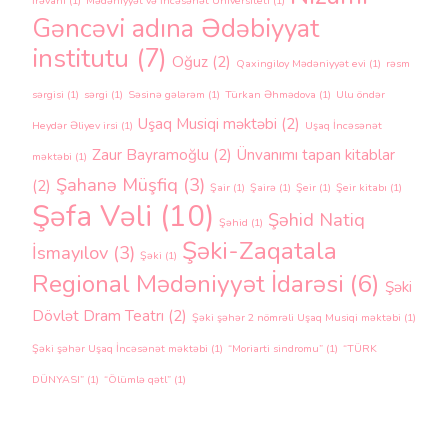
İrəvani
(1)
Mədəniyyət və İncəsənət Universiteti
(1)
Gəncəvi adına Ədəbiyyat
institutu
(7)
Oğuz
(2)
Qaxingiloy Mədəniyyət evi
(1)
rəsm
sərgisi
(1)
sərgi
(1)
Səsinə gələrəm
(1)
Türkan Əhmədova
(1)
Ulu öndər
Uşaq Musiqi məktəbi
(2)
Heydər Əliyev irsi
(1)
Uşaq İncəsənət
Zaur Bayramoğlu
(2)
Ünvanımı tapan kitablar
məktəbi
(1)
Şahanə Müşfiq
(3)
(2)
Şair
(1)
Şairə
(1)
Şeir
(1)
Şeir kitabı
(1)
Şəfa Vəli
(10)
Şəhid Natiq
Şəhid
(1)
Şəki-Zaqatala
İsmayılov
(3)
Şəki
(1)
Regional Mədəniyyət İdarəsi
(6)
Şəki
Dövlət Dram Teatrı
(2)
Şəki şəhər 2 nömrəli Uşaq Musiqi məktəbi
(1)
Şəki şəhər Uşaq İncəsənət məktəbi
(1)
“Moriarti sindromu”
(1)
“TÜRK
DÜNYASI”
(1)
“Ölümlə qətl”
(1)