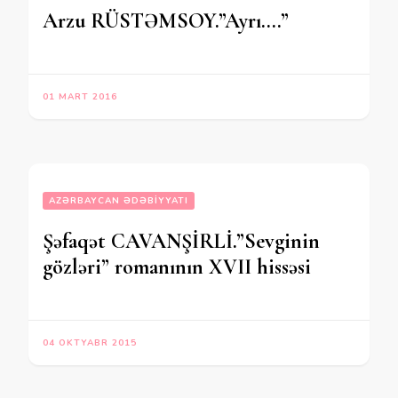
Arzu RÜSTƏMSOY.”Ayrı….”
01 MART 2016
AZƏRBAYCAN ƏDƏBIYYATI
Şəfaqət CAVANŞİRLİ.”Sevginin
gözləri” romanının XVII hissəsi
04 OKTYABR 2015