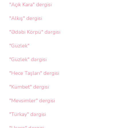
"Açık Kara" dergisi
"Alkış" dergisi
"Ədəbi Körpü" dərgisi
"Güzlek"
"Güzlek" dərgisi
"Hece Taşları" dergisi
"Kümbet" dergisi
"Mevsimler" dergisi
"Türkay" dərgisi
"Usare" dergisi