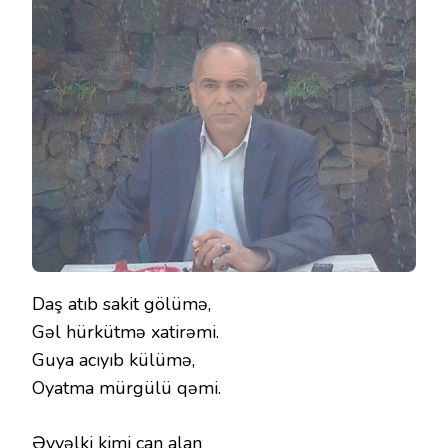
Daş atıb sakit gölümə,
Gəl hürkütmə xatirəmi.
Guya acıyıb külümə,
Oyatma mürgülü qəmi.
Əvvəlki kimi can alan