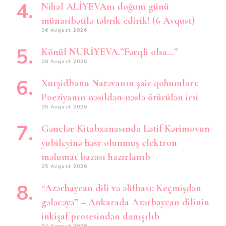
Nihal ALİYEVAnı doğum günü
münasibətilə təbrik edirik! (6 Avqust)
06 Avqust 2026
Könül NURİYEVA.”Fərqli olsa…”
06 Avqust 2026
Xurşidbanu Natəvanın şair qohumları:
Poeziyanın nəsildən-nəslə ötürülən irsi
05 Avqust 2026
Gənclər Kitabxanasında Lətif Kərimovun
yubileyinə həsr olunmuş elektron
məlumat bazası hazırlanıb
05 Avqust 2026
“Azərbaycan dili və əlifbası: Keçmişdən
gələcəyə” – Ankarada Azərbaycan dilinin
inkişaf prosesindən danışılıb
04 Avqust 2026