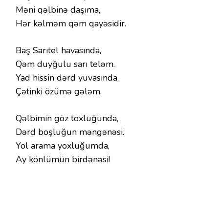
Məni qəlbinə daşıma,
Hər kəlməm qəm qayəsidir.
Baş Sarıtel havasında,
Qəm duyğulu sarı teləm.
Yad hissin dərd yuvasında,
Çətinki özümə gələm.
Qəlbimin göz toxluğunda,
Dərd boşluğun məngənəsi.
Yol arama yoxluğumda,
Ay könlümün birdənəsi!