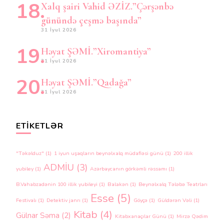
Xalq şairi Vahid ƏZİZ.”Çərşənbə
günündə çeşmə başında”
31 İyul 2026
Həyat ŞƏMİ.”Xiromantiya”
31 İyul 2026
Həyat ŞƏMİ.”Qadağa”
31 İyul 2026
ETIKETLƏR
"Təkəlduz"
(1)
1 iyun uşaqların beynəlxalq müdafiəsi günü
(1)
200 illik
ADMİU
(3)
yubiley
(1)
Azərbaycanın görkəmli rəssamı
(1)
B.Vahabzadənin 100 illik yubileyi
(1)
Balakən
(1)
Beynəlxalq Tələbə Teatrları
Esse
(5)
Festivalı
(1)
Detektiv janrı
(1)
Göyçə
(1)
Güldərən Vəli
(1)
Kitab
(4)
Gülnar Səma
(2)
Kitabxanaçılar Günü
(1)
Mirzə Qədim