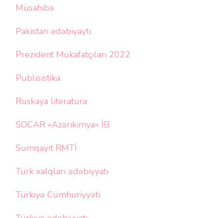
Müsahibə
Pakistan ədəbiyaytı
Prezident Mükafatçıları 2022
Publisistika
Ruskaya literatura
SOCAR «Azərikimya» İB
Sumqayıt RMTİ
Türk xalqları ədəbiyyatı
Türkiyə Cümhuriyyəti
Türkiyə ədəbiyyatı