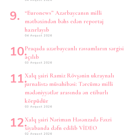
“Euronews” Azərbaycanın milli
mətbəxindən bəhs edən reportaj
hazırlayıb
04 Avqust 2026
Praqada azərbaycanlı rəssamların sərgisi
açılıb
03 Avqust 2026
Xalq şairi Ramiz Rövşənin ukraynalı
jurnalistə müsahibəsi: Tərcümə milli
mədəniyyətlər arasında ən etibarlı
körpüdür
03 Avqust 2026
Xalq şairi Nəriman Həsənzadə Fəxri
xiyabanda dəfn edilib VİDEO
02 Avqust 2026