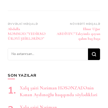
Post
ƏVVƏLKI MƏQALƏ
NÖVBƏTI MƏQALƏ
Abdulla
Elnur Uğur
Naviqasiya
MƏMMƏD.”YEDİRMƏ
ABDİYEV.”Taleyimlə qoyun
ÜRƏYİ ŞEİRLƏRİNƏ”
qalım baş-başa
Bir
şey
axtarırsınız?
SON YAZILAR
Xalq şairi Nəriman HƏSƏNZADƏnin
Kənan Aydınoğlu haqqında söylədikləri
Xalq şairi Nəriman