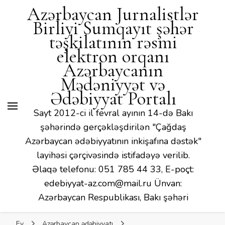
Mədəniyyət və Ədəbiyyat
Azərbaycan Jurnalistlər
Portalı
Birliyi Sumqayıt şəhər
təşkilatının rəsmi
elektron orqanı
Azərbaycanın
Mədəniyyət və
Ədəbiyyat Portalı
Sayt 2012-ci il fevral ayının 14-də Bakı
şəhərində gerçəkləşdirilən "Çağdaş
Azərbaycan ədəbiyyatının inkişafına dəstək"
layihəsi çərçivəsində istifadəyə verilib.
Əlaqə telefonu: 051 785 44 33, E-poçt:
edebiyyat-az.com@mail.ru Ünvan:
Azərbaycan Respublikası, Bakı şəhəri
Ev
Azərbaycan ədəbiyyatı