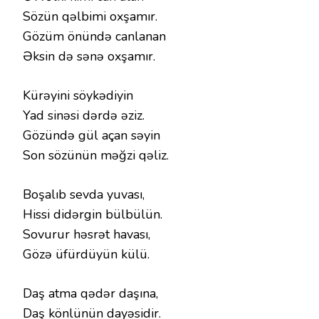
Sözün qəlbimi oxşamır.
Gözüm önündə canlanan
Əksin də sənə oxşamır.
Kürəyini söykədiyin
Yad sinəsi dərdə əziz.
Gözündə gül açan səyin
Son sözünün məğzi qəliz.
Boşalıb sevda yuvası,
Hissi didərgin bülbülün.
Sovurur həsrət havası,
Gözə üfürdüyün külü.
Daş atma qədər daşına,
Daş könlünün dayəsidir.