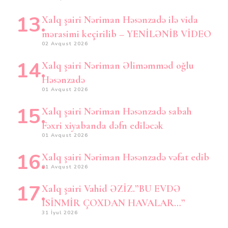
Xalq şairi Nəriman Həsənzadə ilə vida
mərasimi keçirilib – YENİLƏNİB VİDEO
02 Avqust 2026
Xalq şairi Nəriman Əliməmməd oğlu
Həsənzadə
01 Avqust 2026
Xalq şairi Nəriman Həsənzadə sabah
Fəxri xiyabanda dəfn ediləcək
01 Avqust 2026
Xalq şairi Nəriman Həsənzadə vəfat edib
01 Avqust 2026
Xalq şairi Vahid ƏZİZ.”BU EVDƏ
İSİNMİR ÇOXDAN HAVALAR…”
31 İyul 2026