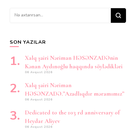
Bir
şey
axtarırsınız?
SON YAZILAR
Xalq şairi Nəriman HƏSƏNZADƏnin
Kənan Aydınoğlu haqqında söylədikləri
06 Avqust 2026
Xalq şairi Nəriman
HƏSƏNZADƏ.”Azadlıqdır məramımız”
06 Avqust 2026
Dedicated to the 103 rd anniversary of
Heydar Aliyev
06 Avqust 2026