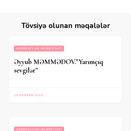
Tövsiyə olunan məqalələr
AZƏRBAYCAN ƏDƏBIYYATI
Əyyub MƏMMƏDOV.”Yarımçıq
sevgilər”
24 DEKABR 2019
AZƏRBAYCAN ƏDƏBIYYATI