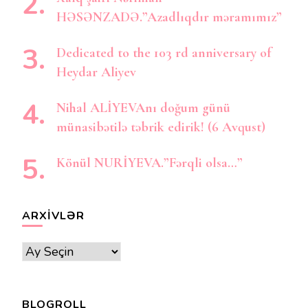
HƏSƏNZADƏ.”Azadlıqdır məramımız”
Dedicated to the 103 rd anniversary of
Heydar Aliyev
Nihal ALİYEVAnı doğum günü
münasibətilə təbrik edirik! (6 Avqust)
Könül NURİYEVA.”Fərqli olsa…”
ARXIVLƏR
Arxivlər
BLOGROLL