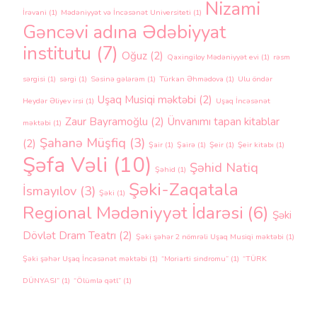
Nizami
İrəvani
(1)
Mədəniyyət və İncəsənət Universiteti
(1)
Gəncəvi adına Ədəbiyyat
institutu
(7)
Oğuz
(2)
Qaxingiloy Mədəniyyət evi
(1)
rəsm
sərgisi
(1)
sərgi
(1)
Səsinə gələrəm
(1)
Türkan Əhmədova
(1)
Ulu öndər
Uşaq Musiqi məktəbi
(2)
Heydər Əliyev irsi
(1)
Uşaq İncəsənət
Zaur Bayramoğlu
(2)
Ünvanımı tapan kitablar
məktəbi
(1)
Şahanə Müşfiq
(3)
(2)
Şair
(1)
Şairə
(1)
Şeir
(1)
Şeir kitabı
(1)
Şəfa Vəli
(10)
Şəhid Natiq
Şəhid
(1)
Şəki-Zaqatala
İsmayılov
(3)
Şəki
(1)
Regional Mədəniyyət İdarəsi
(6)
Şəki
Dövlət Dram Teatrı
(2)
Şəki şəhər 2 nömrəli Uşaq Musiqi məktəbi
(1)
Şəki şəhər Uşaq İncəsənət məktəbi
(1)
“Moriarti sindromu”
(1)
“TÜRK
DÜNYASI”
(1)
“Ölümlə qətl”
(1)