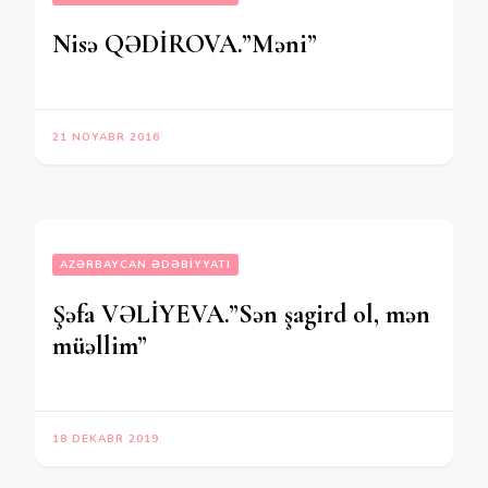
Nisə QƏDİROVA.”Məni”
21 NOYABR 2016
AZƏRBAYCAN ƏDƏBIYYATI
Şəfa VƏLİYEVA.”Sən şagird ol, mən
müəllim”
18 DEKABR 2019