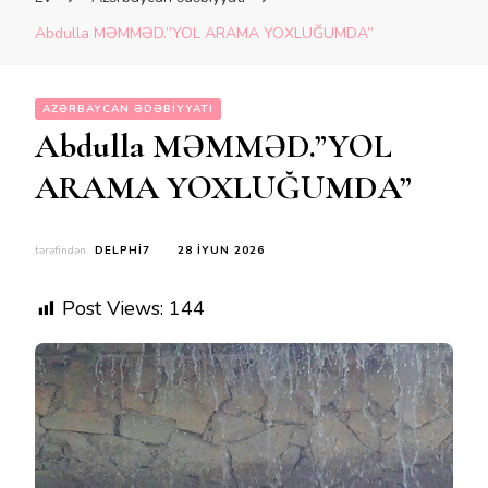
Abdulla MƏMMƏD.”YOL ARAMA YOXLUĞUMDA”
AZƏRBAYCAN ƏDƏBIYYATI
Abdulla MƏMMƏD.”YOL
ARAMA YOXLUĞUMDA”
tərəfindən
DELPHI7
28 İYUN 2026
Post Views:
144