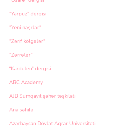
"Yarpuz" dergisi
"Yeni nəşrlər"
"Zərif kölgələr"
"Zərrələr"
“Kardelen” dergisi
ABC Academy
AJB Sumqayıt şəhər təşkilatı
Ana səhifə
Azərbaycan Dövlət Aqrar Universiteti