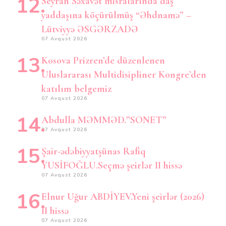
Seyran Səxavət misralarında daş
yaddaşına köçürülmüş “Əhdnamə” –
Lütviyyə ƏSGƏRZADƏ
07 Avqust 2026
Kosova Prizren’de düzenlenen
Uluslararası Multidisipliner Kongre’den
katılım belgemiz
07 Avqust 2026
Abdulla MƏMMƏD.”SONET”
07 Avqust 2026
Şair-ədəbiyyatşünas Rafiq
YUSİFOĞLU.Seçmə şeirlər II hissə
07 Avqust 2026
Elnur Uğur ABDİYEV.Yeni şeirlər (2026)
II hissə
07 Avqust 2026