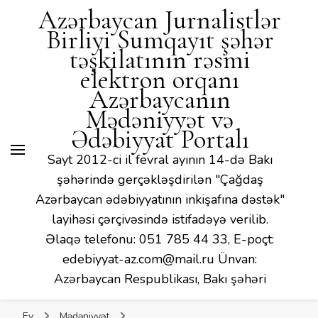
Mədəniyyət və Ədəbiyyat
Azərbaycan Jurnalistlər
Portalı
Birliyi Sumqayıt şəhər
təşkilatının rəsmi
elektron orqanı
Azərbaycanın
Mədəniyyət və
Ədəbiyyat Portalı
Sayt 2012-ci il fevral ayının 14-də Bakı
şəhərində gerçəkləşdirilən "Çağdaş
Azərbaycan ədəbiyyatının inkişafına dəstək"
layihəsi çərçivəsində istifadəyə verilib.
Əlaqə telefonu: 051 785 44 33, E-poçt:
edebiyyat-az.com@mail.ru Ünvan:
Azərbaycan Respublikası, Bakı şəhəri
Ev
Mədəniyyət