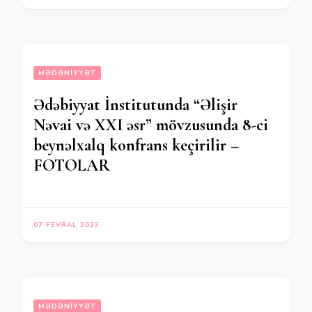
MƏDƏNIYYƏT
Ədəbiyyat İnstitutunda “Əlişir
Nəvai və XXI əsr” mövzusunda 8-ci
beynəlxalq konfrans keçirilir –
FOTOLAR
07 FEVRAL 2023
MƏDƏNIYYƏT