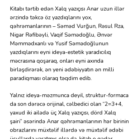
Kitabı tərtib edən Xalq yazıçısı Anar uzun illər
ərzində təkcə öz yazdıqlarını yox,
qəhrəmanlarının – Səməd Vurğun, Rəsul Rza,
Nigar Rəfibəyli, Vaqif Səmədoğlu, Ənvər
Məmmədxanlı və Yusif Səmədoğlunun
yazdıqlarını eyni ideya-estetik yaradıcılıq
məcrasına qoşaraq, onları eyni axında
birləşdirərək, ən yeni ədəbiyyatın ən milli
paradiqması olaraq təqdim edib.
Yalnız ideya-məzmunca deyil, struktur-formaca
da son dərəcə orijinal, cəlbedici olan “2=3+4,
yaxud iki ailədə üç Xalq yazıçısı, dörd Xalq
şairi” əsərində Anar qəhrəmanlarının hər birinin
obrazlarını müxtəlif illərdə və müxtəlif ədəbi
üsullarda yaratmış olsa da, kitab o qədər