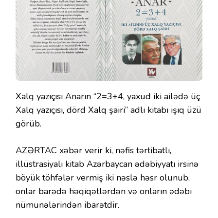
Xalq yazıçısı Anarın “2=3+4, yaxud iki ailədə üç
Xalq yazıçısı, dörd Xalq şairi” adlı kitabı işıq üzü
görüb.
AZƏRTAC
xəbər verir ki, nəfis tərtibatlı,
illüstrasiyalı kitab Azərbaycan ədəbiyyatı irsinə
böyük töhfələr vermiş iki nəslə həsr olunub,
onlar barədə həqiqətlərdən və onların ədəbi
nümunələrindən ibarətdir.