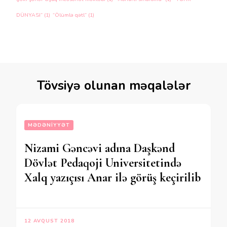
DÜNYASI”
(1)
“Ölümlə qətl”
(1)
Tövsiyə olunan məqalələr
MƏDƏNIYYƏT
Nizami Gəncəvi adına Daşkənd
Dövlət Pedaqoji Universitetində
Xalq yazıçısı Anar ilə görüş keçirilib
12 AVQUST 2018