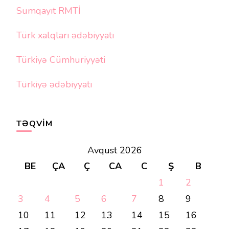
Sumqayıt RMTİ
Türk xalqları ədəbiyyatı
Türkiyə Cümhuriyyəti
Türkiyə ədəbiyyatı
TƏQVIM
Avqust 2026
BE
ÇA
Ç
CA
C
Ş
B
1
2
3
4
5
6
7
8
9
10
11
12
13
14
15
16