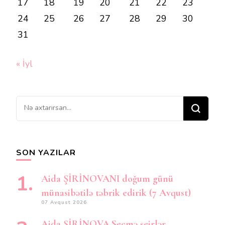
17
18
19
20
21
22
23
24
25
26
27
28
29
30
31
« İyl
Bir
şey
axtarırsınız?
SON YAZILAR
Aida ŞİRİNOVANI doğum günü
münasibətilə təbrik edirik (7 Avqust)
07 Avqust 2026
Aida ŞİRİNOVA.Seçmə şeirlər