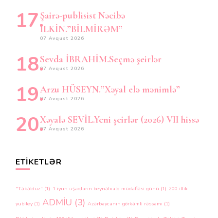
Şairə-publisist Nəcibə
İLKİN.”BİLMİRƏM”
07 Avqust 2026
Sevda İBRAHİM.Seçmə şeirlər
07 Avqust 2026
Arzu HÜSEYN.”Xəyal elə mənimlə”
07 Avqust 2026
Xəyalə SEVİL.Yeni şeirlər (2026) VII hissə
07 Avqust 2026
ETIKETLƏR
"Təkəlduz"
(1)
1 iyun uşaqların beynəlxalq müdafiəsi günü
(1)
200 illik
ADMİU
(3)
yubiley
(1)
Azərbaycanın görkəmli rəssamı
(1)