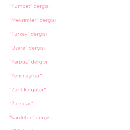
"Kümbet" dergisi
"Mevsimler" dergisi
"Türkay" dərgisi
"Usare" dergisi
"Yarpuz" dergisi
"Yeni nəşrlər"
"Zərif kölgələr"
"Zərrələr"
“Kardelen” dergisi