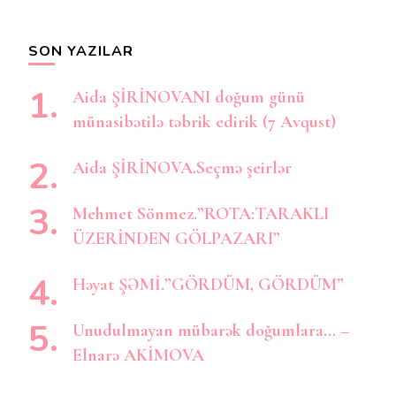
axtarırsınız?
SON YAZILAR
Aida ŞİRİNOVANI doğum günü
münasibətilə təbrik edirik (7 Avqust)
Aida ŞİRİNOVA.Seçmə şeirlər
Mehmet Sönmez.”ROTA:TARAKLI
ÜZERİNDEN GÖLPAZARI”
Həyat ŞƏMİ.”GÖRDÜM, GÖRDÜM”
Unudulmayan mübarək doğumlara… –
Elnarə AKİMOVA