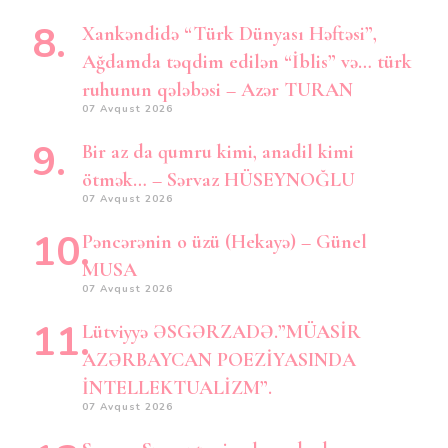
Xankəndidə “Türk Dünyası Həftəsi”,
Ağdamda təqdim edilən “İblis” və… türk
ruhunun qələbəsi – Azər TURAN
07 Avqust 2026
Bir az da qumru kimi, anadil kimi
ötmək… – Sərvaz HÜSEYNOĞLU
07 Avqust 2026
Pəncərənin o üzü (Hekayə) – Günel
MUSA
07 Avqust 2026
Lütviyyə ƏSGƏRZADƏ.”MÜASİR
AZƏRBAYCAN POEZİYASINDA
İNTELLEKTUALİZM”.
07 Avqust 2026