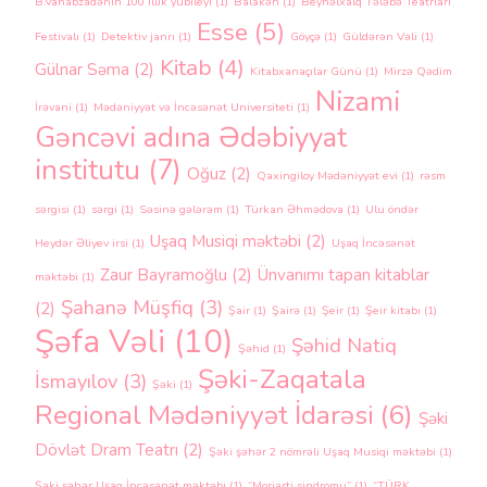
B.Vahabzadənin 100 illik yubileyi
(1)
Balakən
(1)
Beynəlxalq Tələbə Teatrları
Esse
(5)
Festivalı
(1)
Detektiv janrı
(1)
Göyçə
(1)
Güldərən Vəli
(1)
Kitab
(4)
Gülnar Səma
(2)
Kitabxanaçılar Günü
(1)
Mirzə Qədim
Nizami
İrəvani
(1)
Mədəniyyət və İncəsənət Universiteti
(1)
Gəncəvi adına Ədəbiyyat
institutu
(7)
Oğuz
(2)
Qaxingiloy Mədəniyyət evi
(1)
rəsm
sərgisi
(1)
sərgi
(1)
Səsinə gələrəm
(1)
Türkan Əhmədova
(1)
Ulu öndər
Uşaq Musiqi məktəbi
(2)
Heydər Əliyev irsi
(1)
Uşaq İncəsənət
Zaur Bayramoğlu
(2)
Ünvanımı tapan kitablar
məktəbi
(1)
Şahanə Müşfiq
(3)
(2)
Şair
(1)
Şairə
(1)
Şeir
(1)
Şeir kitabı
(1)
Şəfa Vəli
(10)
Şəhid Natiq
Şəhid
(1)
Şəki-Zaqatala
İsmayılov
(3)
Şəki
(1)
Regional Mədəniyyət İdarəsi
(6)
Şəki
Dövlət Dram Teatrı
(2)
Şəki şəhər 2 nömrəli Uşaq Musiqi məktəbi
(1)
Şəki şəhər Uşaq İncəsənət məktəbi
(1)
“Moriarti sindromu”
(1)
“TÜRK