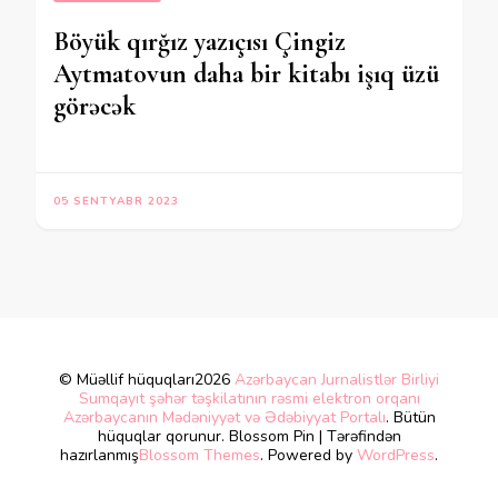
Böyük qırğız yazıçısı Çingiz
Aytmatovun daha bir kitabı işıq üzü
görəcək
05 SENTYABR 2023
© Müəllif hüquqları2026
Azərbaycan Jurnalistlər Birliyi
Sumqayıt şəhər təşkilatının rəsmi elektron orqanı
Azərbaycanın Mədəniyyət və Ədəbiyyat Portalı
. Bütün
hüquqlar qorunur.
Blossom Pin | Tərəfindən
hazırlanmış
Blossom Themes
. Powered by
WordPress
.