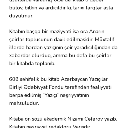
bütöv, bitkin və ardıcıldır ki, tarixi fərqlər əsla
duyulmur.
Kitabın başqa bir məziyyəti isə ora Anarın
şeirlər toplusunun daxil edilməsidir. Müxtəlif
illərdə hərdən yazıçının şeir yaradıcılığından da
xəbərdar olurduq, amma bu dəfə bu şeirlər
bir kitabda toplanıb.
608 səhifəlik bu kitab Azərbaycan Yazıçılar
Birliyi Ədəbiyyat Fondu tərəfindən fəaliyyəti
bərpa edilmiş “Yazıçı” nəşriyyatının
məhsuludur.
Kitaba ön sözü akademik Nizami Cəfərov yazıb.
Kitabın nəşriyyat redaktoru Varisdir.