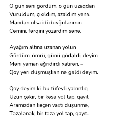
O gün səni gördüm, o gün uzaqdan
Vuruldum, çıxıldım, azaldım yenə.
Məndən olsa idi duyğularımın
Cəmini, fərqini yozardım sənə.
Ayağım altına uzanan yolun
Gördüm, ömrü, günü gödəldi, deyim.
Məni yaman ağrıdırdı xatirən, –
Qoy yeri düşmüşkən nə gəldi deyim.
Qoy deyim ki, bu tüfeyli yalnızlıq
Uzun çəkir, bir kəsə yol tap, qayıt.
Aramızdan keçən vaxtı düşünmə,
Təzələnək, bir təzə yol tap, qayıt..