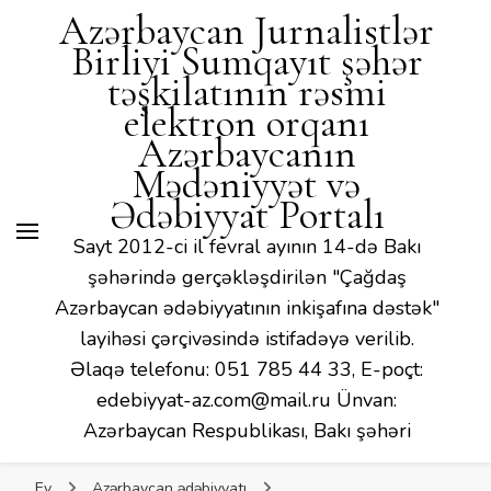
Mədəniyyət və Ədəbiyyat
Azərbaycan Jurnalistlər
Portalı
Birliyi Sumqayıt şəhər
təşkilatının rəsmi
elektron orqanı
Azərbaycanın
Mədəniyyət və
Ədəbiyyat Portalı
Sayt 2012-ci il fevral ayının 14-də Bakı
şəhərində gerçəkləşdirilən "Çağdaş
Azərbaycan ədəbiyyatının inkişafına dəstək"
layihəsi çərçivəsində istifadəyə verilib.
Əlaqə telefonu: 051 785 44 33, E-poçt:
edebiyyat-az.com@mail.ru Ünvan:
Azərbaycan Respublikası, Bakı şəhəri
Ev
Azərbaycan ədəbiyyatı