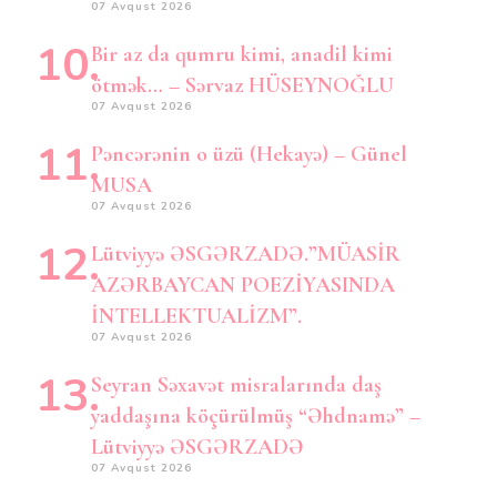
07 Avqust 2026
Bir az da qumru kimi, anadil kimi
ötmək… – Sərvaz HÜSEYNOĞLU
07 Avqust 2026
Pəncərənin o üzü (Hekayə) – Günel
MUSA
07 Avqust 2026
Lütviyyə ƏSGƏRZADƏ.”MÜASİR
AZƏRBAYCAN POEZİYASINDA
İNTELLEKTUALİZM”.
07 Avqust 2026
Seyran Səxavət misralarında daş
yaddaşına köçürülmüş “Əhdnamə” –
Lütviyyə ƏSGƏRZADƏ
07 Avqust 2026