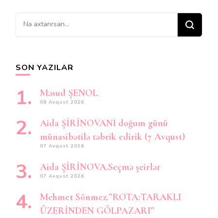
Bir
şey
axtarırsınız?
SON YAZILAR
Məsud ŞENOL
08 Avqust 2026
Aida ŞİRİNOVANI doğum günü
münasibətilə təbrik edirik (7 Avqust)
07 Avqust 2026
Aida ŞİRİNOVA.Seçmə şeirlər
07 Avqust 2026
Mehmet Sönmez.”ROTA:TARAKLI
ÜZERİNDEN GÖLPAZARI”