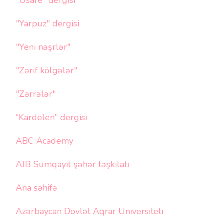
"Yarpuz" dergisi
"Yeni nəşrlər"
"Zərif kölgələr"
"Zərrələr"
“Kardelen” dergisi
ABC Academy
AJB Sumqayıt şəhər təşkilatı
Ana səhifə
Azərbaycan Dövlət Aqrar Universiteti