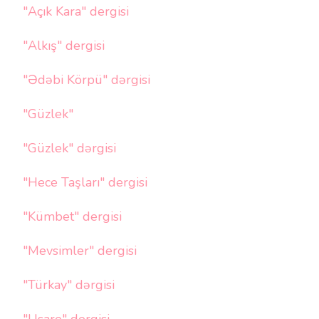
"Açık Kara" dergisi
"Alkış" dergisi
"Ədəbi Körpü" dərgisi
"Güzlek"
"Güzlek" dərgisi
"Hece Taşları" dergisi
"Kümbet" dergisi
"Mevsimler" dergisi
"Türkay" dərgisi
"Usare" dergisi