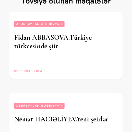
Tövsiyə olunan məqalələr
AZƏRBAYCAN ƏDƏBIYYATI
Fidan ABBASOVA.Türkiye
türkcesinde şiir
05 FEVRAL 2014
AZƏRBAYCAN ƏDƏBIYYATI
Nemət HACIƏLİYEV.Yeni şeirlər