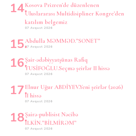
Kosova Prizren’de düzenlenen
Uluslararası Multidisipliner Kongre’den
katılım belgemiz
07 Avqust 2026
Abdulla MƏMMƏD.”SONET”
07 Avqust 2026
Şair-ədəbiyyatşünas Rafiq
YUSİFOĞLU.Seçmə şeirlər II hissə
07 Avqust 2026
Elnur Uğur ABDİYEV.Yeni şeirlər (2026)
II hissə
07 Avqust 2026
Şairə-publisist Nəcibə
İLKİN.”BİLMİRƏM”
07 Avqust 2026