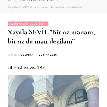
Xəyalə SEVİL.”Bir az mənəm, bir az da mən deyiləm”
AZƏRBAYCAN ƏDƏBIYYATI
Xəyalə SEVİL.”Bir az mənəm,
bir az da mən deyiləm”
tərəfindən
DELPHI7
28 MAY 2026
Post Views:
187