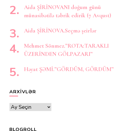
Aida ŞİRİNOVANI doğum günü
münasibətilə təbrik edirik (7 Avqust)
Aida ŞİRİNOVA.Seçmə şeirlər
Mehmet Sönmez.”ROTA:TARAKLI
ÜZERİNDEN GÖLPAZARI”
Həyat ŞƏMİ.”GÖRDÜM, GÖRDÜM”
ARXIVLƏR
Arxivlər
BLOGROLL