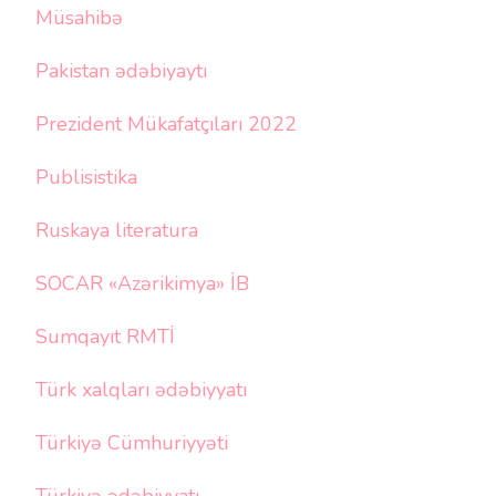
Müsahibə
Pakistan ədəbiyaytı
Prezident Mükafatçıları 2022
Publisistika
Ruskaya literatura
SOCAR «Azərikimya» İB
Sumqayıt RMTİ
Türk xalqları ədəbiyyatı
Türkiyə Cümhuriyyəti
Türkiyə ədəbiyyatı