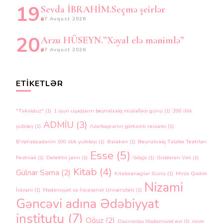
Sevda İBRAHİM.Seçmə şeirlər
07 Avqust 2026
Arzu HÜSEYN.”Xəyal elə mənimlə”
07 Avqust 2026
ETIKETLƏR
"Təkəlduz"
(1)
1 iyun uşaqların beynəlxalq müdafiəsi günü
(1)
200 illik
ADMİU
(3)
yubiley
(1)
Azərbaycanın görkəmli rəssamı
(1)
B.Vahabzadənin 100 illik yubileyi
(1)
Balakən
(1)
Beynəlxalq Tələbə Teatrları
Esse
(5)
Festivalı
(1)
Detektiv janrı
(1)
Göyçə
(1)
Güldərən Vəli
(1)
Kitab
(4)
Gülnar Səma
(2)
Kitabxanaçılar Günü
(1)
Mirzə Qədim
Nizami
İrəvani
(1)
Mədəniyyət və İncəsənət Universiteti
(1)
Gəncəvi adına Ədəbiyyat
institutu
(7)
Oğuz
(2)
Qaxingiloy Mədəniyyət evi
(1)
rəsm