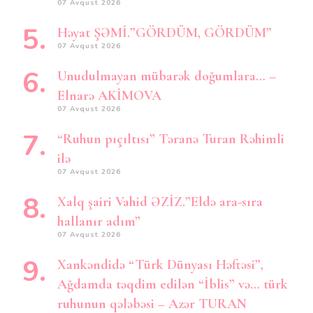
07 Avqust 2026
Həyat ŞƏMİ.”GÖRDÜM, GÖRDÜM”
07 Avqust 2026
Unudulmayan mübarək doğumlara… –
Elnarə AKİMOVA
07 Avqust 2026
“Ruhun pıçıltısı” Təranə Turan Rəhimli
ilə
07 Avqust 2026
Xalq şairi Vahid ƏZİZ.”Eldə ara-sıra
hallanır adım”
07 Avqust 2026
Xankəndidə “Türk Dünyası Həftəsi”,
Ağdamda təqdim edilən “İblis” və… türk
ruhunun qələbəsi – Azər TURAN