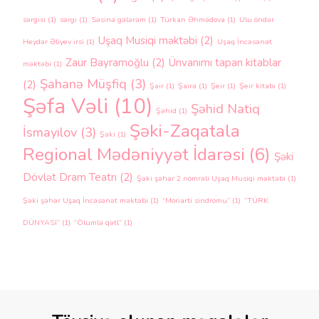
sərgisi
(1)
sərgi
(1)
Səsinə gələrəm
(1)
Türkan Əhmədova
(1)
Ulu öndər
Uşaq Musiqi məktəbi
(2)
Heydər Əliyev irsi
(1)
Uşaq İncəsənət
Zaur Bayramoğlu
(2)
Ünvanımı tapan kitablar
məktəbi
(1)
Şahanə Müşfiq
(3)
(2)
Şair
(1)
Şairə
(1)
Şeir
(1)
Şeir kitabı
(1)
Şəfa Vəli
(10)
Şəhid Natiq
Şəhid
(1)
Şəki-Zaqatala
İsmayılov
(3)
Şəki
(1)
Regional Mədəniyyət İdarəsi
(6)
Şəki
Dövlət Dram Teatrı
(2)
Şəki şəhər 2 nömrəli Uşaq Musiqi məktəbi
(1)
Şəki şəhər Uşaq İncəsənət məktəbi
(1)
“Moriarti sindromu”
(1)
“TÜRK
DÜNYASI”
(1)
“Ölümlə qətl”
(1)