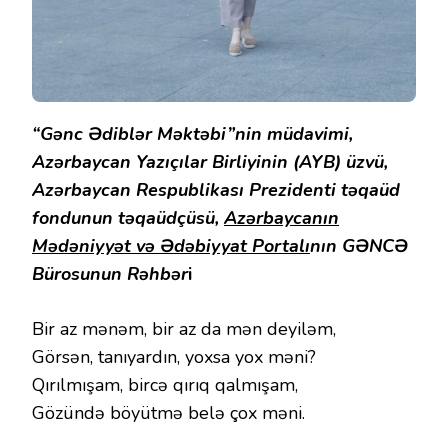
“Gənc Ədiblər Məktəbi”nin müdavimi,
Azərbaycan Yazıçılar Birliyinin (AYB) üzvü,
Azərbaycan Respublikası Prezidenti təqaüd
fondunun təqaüdçüsü,
Azərbaycanın
Mədəniyyət və Ədəbiyyat Portalı
nın GƏNCƏ
Bürosunun Rəhbər
i
Bir az mənəm, bir az da mən deyiləm,
Görsən, tanıyardın, yoxsa yox məni?
Qırılmışam, bircə qırıq qalmışam,
Gözündə böyütmə belə çox məni.