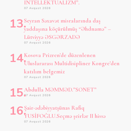
İNTELLEKTUALİZM”.
07 Avqust 2026
Seyran Səxavət misralarında daş
yaddaşına köçürülmüş “Əhdnamə” –
Lütviyyə ƏSGƏRZADƏ
07 Avqust 2026
Kosova Prizren’de düzenlenen
Uluslararası Multidisipliner Kongre’den
katılım belgemiz
07 Avqust 2026
Abdulla MƏMMƏD.”SONET”
07 Avqust 2026
Şair-ədəbiyyatşünas Rafiq
YUSİFOĞLU.Seçmə şeirlər II hissə
07 Avqust 2026