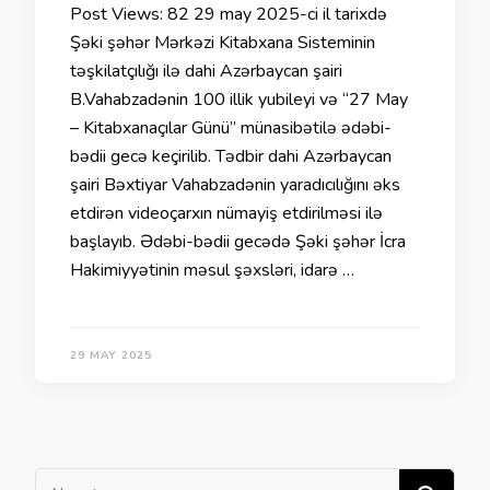
Post Views: 82 29 may 2025-ci il tarixdə
Şəki şəhər Mərkəzi Kitabxana Sisteminin
təşkilatçılığı ilə dahi Azərbaycan şairi
B.Vahabzadənin 100 illik yubileyi və “27 May
– Kitabxanaçılar Günü” münasibətilə ədəbi-
bədii gecə keçirilib. Tədbir dahi Azərbaycan
şairi Bəxtiyar Vahabzadənin yaradıcılığını əks
etdirən videoçarxın nümayiş etdirilməsi ilə
başlayıb. Ədəbi-bədii gecədə Şəki şəhər İcra
Hakimiyyətinin məsul şəxsləri, idarə …
29 MAY 2025
Bir