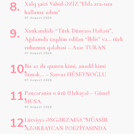
Xalq şairi Vahid ƏZİZ.”Eldə ara-sıra
hallanır adım”
07 Avqust 2026
Xankəndidə “Türk Dünyası Həftəsi”,
Ağdamda təqdim edilən “İblis” və… türk
ruhunun qələbəsi – Azər TURAN
07 Avqust 2026
Bir az da qumru kimi, anadil kimi
ötmək… – Sərvaz HÜSEYNOĞLU
07 Avqust 2026
Pəncərənin o üzü (Hekayə) – Günel
MUSA
07 Avqust 2026
Lütviyyə ƏSGƏRZADƏ.”MÜASİR
AZƏRBAYCAN POEZİYASINDA