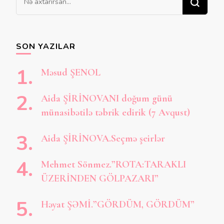
şey
axtarırsınız?
SON YAZILAR
Məsud ŞENOL
Aida ŞİRİNOVANI doğum günü
münasibətilə təbrik edirik (7 Avqust)
Aida ŞİRİNOVA.Seçmə şeirlər
Mehmet Sönmez.”ROTA:TARAKLI
ÜZERİNDEN GÖLPAZARI”
Həyat ŞƏMİ.”GÖRDÜM, GÖRDÜM”