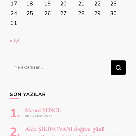
17
18
19
20
21
22
23
24
25
26
27
28
29
30
31
« İyl
Bir
şey
axtarırsınız?
SON YAZILAR
Məsud ŞENOL
08 Avqust 2026
Aida ŞİRİNOVANI doğum günü