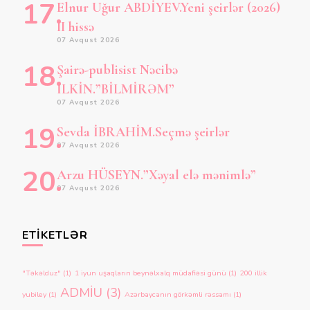
Elnur Uğur ABDİYEV.Yeni şeirlər (2026)
II hissə
07 Avqust 2026
Şairə-publisist Nəcibə
İLKİN.”BİLMİRƏM”
07 Avqust 2026
Sevda İBRAHİM.Seçmə şeirlər
07 Avqust 2026
Arzu HÜSEYN.”Xəyal elə mənimlə”
07 Avqust 2026
ETIKETLƏR
"Təkəlduz"
(1)
1 iyun uşaqların beynəlxalq müdafiəsi günü
(1)
200 illik
ADMİU
(3)
yubiley
(1)
Azərbaycanın görkəmli rəssamı
(1)