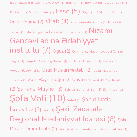
B.Vahabzadənin 100 illik yubileyi
(1)
Balakən
(1)
Beynəlxalq Tələbə Teatrları
Esse
(5)
Festivalı
(1)
Detektiv janrı
(1)
Göyçə
(1)
Güldərən Vəli
(1)
Kitab
(4)
Gülnar Səma
(2)
Kitabxanaçılar Günü
(1)
Mirzə Qədim
Nizami
İrəvani
(1)
Mədəniyyət və İncəsənət Universiteti
(1)
Gəncəvi adına Ədəbiyyat
institutu
(7)
Oğuz
(2)
Qaxingiloy Mədəniyyət evi
(1)
rəsm
sərgisi
(1)
sərgi
(1)
Səsinə gələrəm
(1)
Türkan Əhmədova
(1)
Ulu öndər
Uşaq Musiqi məktəbi
(2)
Heydər Əliyev irsi
(1)
Uşaq İncəsənət
Zaur Bayramoğlu
(2)
Ünvanımı tapan kitablar
məktəbi
(1)
Şahanə Müşfiq
(3)
(2)
Şair
(1)
Şairə
(1)
Şeir
(1)
Şeir kitabı
(1)
Şəfa Vəli
(10)
Şəhid Natiq
Şəhid
(1)
Şəki-Zaqatala
İsmayılov
(3)
Şəki
(1)
Regional Mədəniyyət İdarəsi
(6)
Şəki
Dövlət Dram Teatrı
(2)
Şəki şəhər 2 nömrəli Uşaq Musiqi məktəbi
(1)