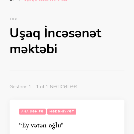
TAG
Uşaq İncəsənət
məktəbi
Göstərir: 1 - 1 of 1 NƏTİCƏLƏR
ANA SƏHIFƏ
MƏDƏNIYYƏT
“Ey vətən oğlu”