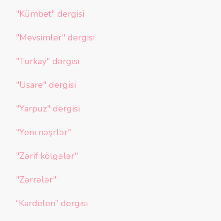
"Kümbet" dergisi
"Mevsimler" dergisi
"Türkay" dərgisi
"Usare" dergisi
"Yarpuz" dergisi
"Yeni nəşrlər"
"Zərif kölgələr"
"Zərrələr"
“Kardelen” dergisi