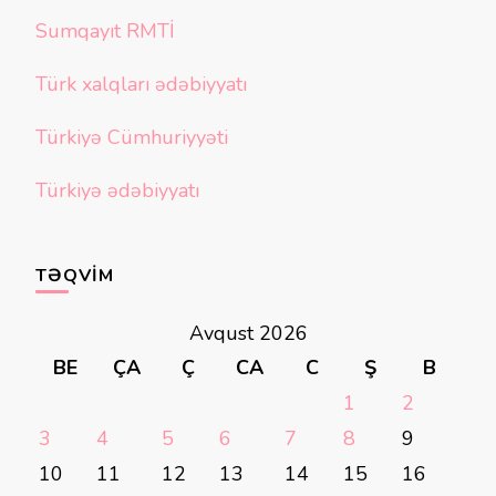
Sumqayıt RMTİ
Türk xalqları ədəbiyyatı
Türkiyə Cümhuriyyəti
Türkiyə ədəbiyyatı
TƏQVIM
Avqust 2026
BE
ÇA
Ç
CA
C
Ş
B
1
2
3
4
5
6
7
8
9
10
11
12
13
14
15
16