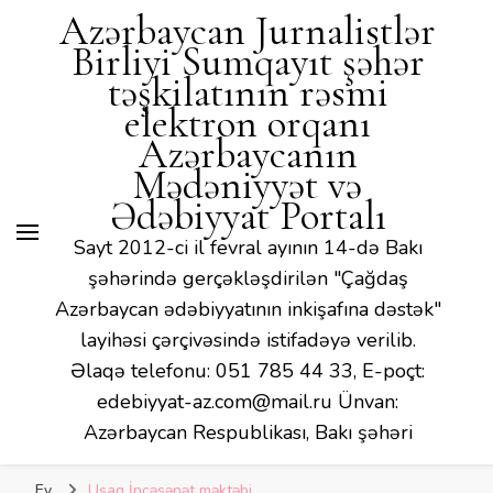
Azərbaycan Jurnalistlər
Birliyi Sumqayıt şəhər
təşkilatının rəsmi
elektron orqanı
Azərbaycanın
Mədəniyyət və
Ədəbiyyat Portalı
Sayt 2012-ci il fevral ayının 14-də Bakı
şəhərində gerçəkləşdirilən "Çağdaş
Azərbaycan ədəbiyyatının inkişafına dəstək"
layihəsi çərçivəsində istifadəyə verilib.
Əlaqə telefonu: 051 785 44 33, E-poçt:
edebiyyat-az.com@mail.ru Ünvan:
Azərbaycan Respublikası, Bakı şəhəri
Ev
Uşaq İncəsənət məktəbi