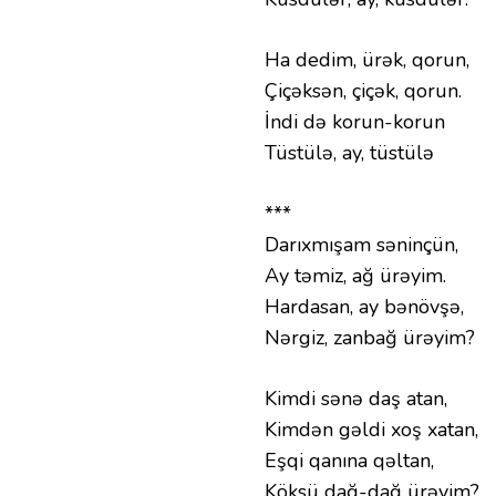
Ha dedim, ürək, qorun,
Çiçəksən, çiçək, qorun.
İndi də korun-korun
Tüstülə, ay, tüstülə
***
Darıxmışam səninçün,
Ay təmiz, ağ ürəyim.
Hardasan, ay bənövşə,
Nərgiz, zanbağ ürəyim?
Kimdi sənə daş atan,
Kimdən gəldi xoş xatan,
Eşqi qanına qəltan,
Köksü dağ-dağ ürəyim?