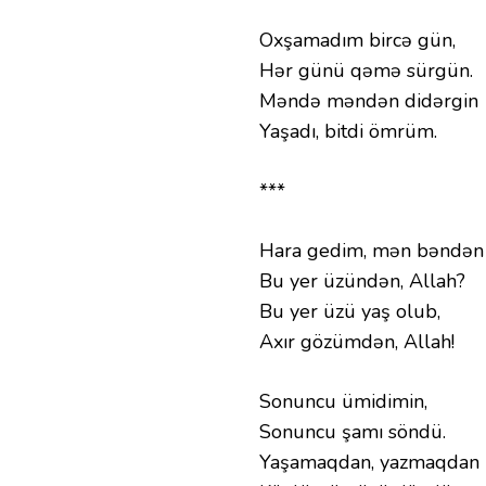
Oxşamadım bircə gün,
Hər günü qəmə sürgün.
Məndə məndən didərgin
Yaşadı, bitdi ömrüm.
***
Hara gedim, mən bəndən
Bu yer üzündən, Allah?
Bu yer üzü yaş olub,
Axır gözümdən, Allah!
Sonuncu ümidimin,
Sonuncu şamı söndü.
Yaşamaqdan, yazmaqdan