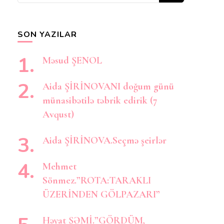
axtarırsınız?
SON YAZILAR
Məsud ŞENOL
Aida ŞİRİNOVANI doğum günü
münasibətilə təbrik edirik (7
Avqust)
Aida ŞİRİNOVA.Seçmə şeirlər
Mehmet
Sönmez.”ROTA:TARAKLI
ÜZERİNDEN GÖLPAZARI”
Həyat ŞƏMİ.”GÖRDÜM,