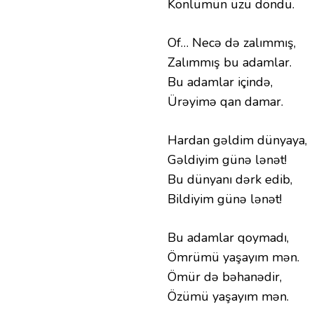
Könlümün üzü döndü.
Of… Necə də zalımmış,
Zalımmış bu adamlar.
Bu adamlar içində,
Ürəyimə qan damar.
Hardan gəldim dünyaya,
Gəldiyim günə lənət!
Bu dünyanı dərk edib,
Bildiyim günə lənət!
Bu adamlar qoymadı,
Ömrümü yaşayım mən.
Ömür də bəhanədir,
Özümü yaşayım mən.