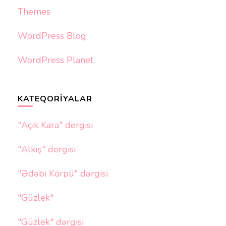
Themes
WordPress Blog
WordPress Planet
KATEQORIYALAR
"Açık Kara" dergisi
"Alkış" dergisi
"Ədəbi Körpü" dərgisi
"Güzlek"
"Güzlek" dərgisi