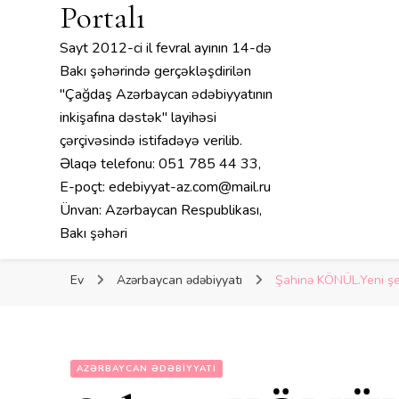
Portalı
Sayt 2012-ci il fevral ayının 14-də
Bakı şəhərində gerçəkləşdirilən
"Çağdaş Azərbaycan ədəbiyyatının
inkişafına dəstək" layihəsi
çərçivəsində istifadəyə verilib.
Əlaqə telefonu: 051 785 44 33,
E-poçt: edebiyyat-az.com@mail.ru
Ünvan: Azərbaycan Respublikası,
Bakı şəhəri
Ev
Azərbaycan ədəbiyyatı
Şahinə KÖNÜL.Yeni şei
AZƏRBAYCAN ƏDƏBIYYATI