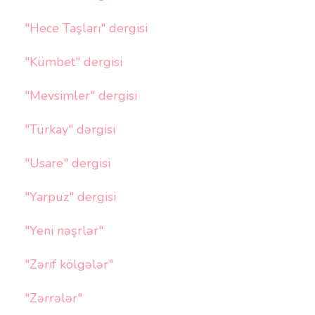
"Hece Taşları" dergisi
"Kümbet" dergisi
"Mevsimler" dergisi
"Türkay" dərgisi
"Usare" dergisi
"Yarpuz" dergisi
"Yeni nəşrlər"
"Zərif kölgələr"
"Zərrələr"