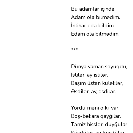
Bu adamlar içində,
Adam ola bilmədim.
İntihar edə bildim,
Edam ola bilmədim.
***
Dünya yaman soyuqdu,
İstilər, ay istilər.
Başım üstən küləklər,
Əsdilər, ay, əsdilər.
Yordu məni o ki, var,
Boş-bekara qayğılar.
Təmiz hisslər, duyğular
Küsdülər, ay, küsdülər.