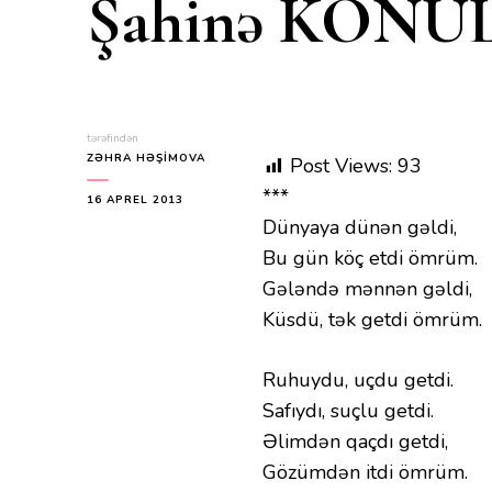
Şahinə KÖNÜL.Y
tərəfindən
ZƏHRA HƏŞIMOVA
Post Views:
93
***
16 APREL 2013
Dünyaya dünən gəldi,
Bu gün köç etdi ömrüm.
Gələndə mənnən gəldi,
Küsdü, tək getdi ömrüm.
Ruhuydu, uçdu getdi.
Safıydı, suçlu getdi.
Əlimdən qaçdı getdi,
Gözümdən itdi ömrüm.