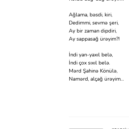
Ağlama, bəsdi, kiri,
Dedimmi, sevmə şeri,
Ay bir zaman dipdiri,
Ay sappasağ ürəyim?!
İndi yan-yaxıl belə,
İndi çox sıxıl belə.
Mərd Şahinə Könülə,
Namərd, alçağ ürəyim…