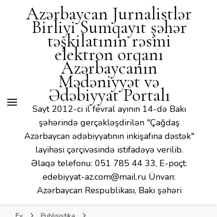
Mədəniyyət və Ədəbiyyat
Azərbaycan Jurnalistlər
Portalı
Birliyi Sumqayıt şəhər
təşkilatının rəsmi
elektron orqanı
Azərbaycanın
Mədəniyyət və
Ədəbiyyat Portalı
Sayt 2012-ci il fevral ayının 14-də Bakı
şəhərində gerçəkləşdirilən "Çağdaş
Azərbaycan ədəbiyyatının inkişafına dəstək"
layihəsi çərçivəsində istifadəyə verilib.
Əlaqə telefonu: 051 785 44 33, E-poçt:
edebiyyat-az.com@mail.ru Ünvan:
Azərbaycan Respublikası, Bakı şəhəri
Ev
Publisistika