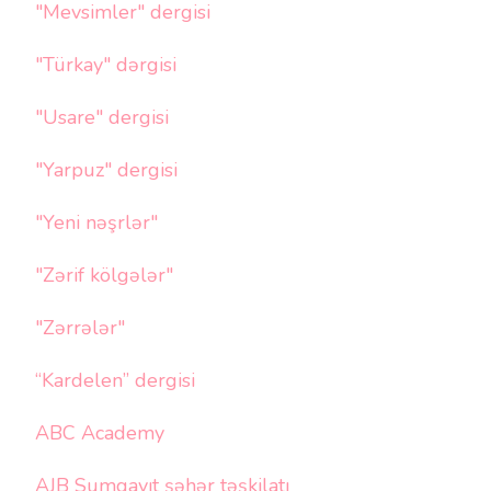
"Mevsimler" dergisi
"Türkay" dərgisi
"Usare" dergisi
"Yarpuz" dergisi
"Yeni nəşrlər"
"Zərif kölgələr"
"Zərrələr"
“Kardelen” dergisi
ABC Academy
AJB Sumqayıt şəhər təşkilatı