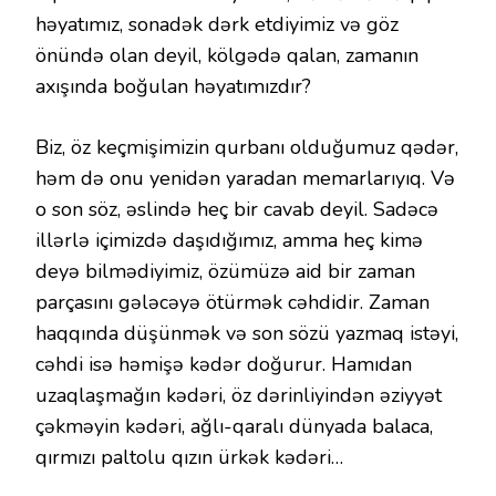
həyatımız, sonadək dərk etdiyimiz və göz
önündə olan deyil, kölgədə qalan, zamanın
axışında boğulan həyatımızdır?
Biz, öz keçmişimizin qurbanı olduğumuz qədər,
həm də onu yenidən yaradan memarlarıyıq. Və
o son söz, əslində heç bir cavab deyil. Sadəcə
illərlə içimizdə daşıdığımız, amma heç kimə
deyə bilmədiyimiz, özümüzə aid bir zaman
parçasını gələcəyə ötürmək cəhdidir. Zaman
haqqında düşünmək və son sözü yazmaq istəyi,
cəhdi isə həmişə kədər doğurur. Hamıdan
uzaqlaşmağın kədəri, öz dərinliyindən əziyyət
çəkməyin kədəri, ağlı-qaralı dünyada balaca,
qırmızı paltolu qızın ürkək kədəri…