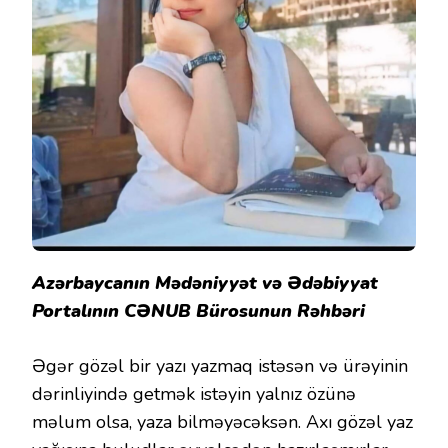
Azərbaycanın Mədəniyyət və Ədəbiyyat
Portalının CƏNUB Bürosunun Rəhbəri
Əgər gözəl bir yazı yazmaq istəsən və ürəyinin
dərinliyində getmək istəyin yalnız özünə
məlum olsa, yaza bilməyəcəksən. Axı gözəl yaz