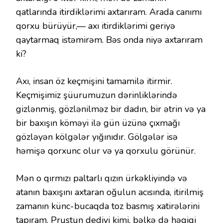
qatlarında itirdiklərimi axtarıram. Arada canımı
qorxu bürüyür,— axı itirdiklərimi geriyə
qaytarmaq istəmirəm. Bəs onda niyə axtarıram
ki?
Axı, insan öz keçmişini tamamilə itirmir.
Keçmişimiz şüurumuzun dərinliklərində
gizlənmiş, gözlənilməz bir dadın, bir ətrin və ya
bir baxışın köməyi ilə gün üzünə çıxmağı
gözləyən kölgələr yığınıdır. Gölgələr isə
həmişə qorxunc olur və ya qorxulu görünür.
Mən o qırmızı paltarlı qızın ürkəkliyində və
atanın baxışını axtaran oğulun acısında, itirilmiş
zamanın künc-bucaqda toz basmış xatirələrini
tapıram. Prustun dediyi kimi, bəlkə də həqiqi