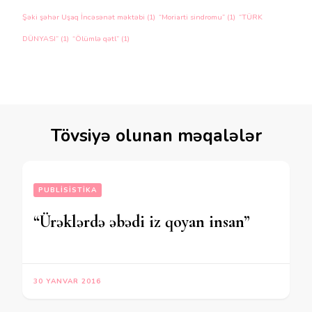
Şəki şəhər Uşaq İncəsənət məktəbi
(1)
“Moriarti sindromu”
(1)
“TÜRK
DÜNYASI”
(1)
“Ölümlə qətl”
(1)
Tövsiyə olunan məqalələr
PUBLISISTIKA
“Ürəklərdə əbədi iz qoyan insan”
30 YANVAR 2016