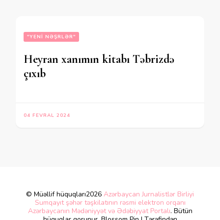
"YENI NƏŞRLƏR"
Heyran xanımın kitabı Təbrizdə
çıxıb
04 FEVRAL 2024
© Müəllif hüquqları2026
Azərbaycan Jurnalistlər Birliyi
Sumqayıt şəhər təşkilatının rəsmi elektron orqanı
Azərbaycanın Mədəniyyət və Ədəbiyyat Portalı
. Bütün
hüquqlar qorunur.
Blossom Pin | Tərəfindən