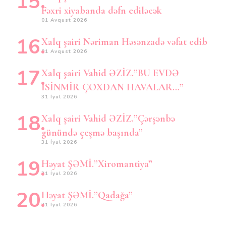
Fəxri xiyabanda dəfn ediləcək
01 Avqust 2026
Xalq şairi Nəriman Həsənzadə vəfat edib
01 Avqust 2026
Xalq şairi Vahid ƏZİZ.”BU EVDƏ
İSİNMİR ÇOXDAN HAVALAR…”
31 İyul 2026
Xalq şairi Vahid ƏZİZ.”Çərşənbə
günündə çeşmə başında”
31 İyul 2026
Həyat ŞƏMİ.”Xiromantiya”
31 İyul 2026
Həyat ŞƏMİ.”Qadağa”
31 İyul 2026