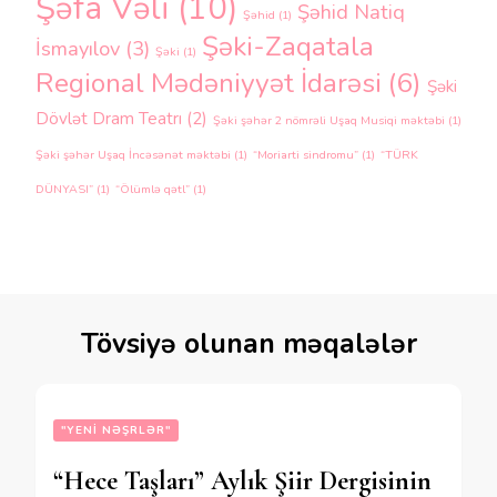
Şəfa Vəli
(10)
Şəhid Natiq
Şəhid
(1)
Şəki-Zaqatala
İsmayılov
(3)
Şəki
(1)
Regional Mədəniyyət İdarəsi
(6)
Şəki
Dövlət Dram Teatrı
(2)
Şəki şəhər 2 nömrəli Uşaq Musiqi məktəbi
(1)
Şəki şəhər Uşaq İncəsənət məktəbi
(1)
“Moriarti sindromu”
(1)
“TÜRK
DÜNYASI”
(1)
“Ölümlə qətl”
(1)
Tövsiyə olunan məqalələr
"YENI NƏŞRLƏR"
“Hece Taşları” Aylık Şiir Dergisinin