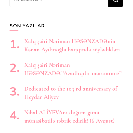
şey
axtarırsınız?
SON YAZILAR
Xalq şairi Nəriman HƏSƏNZADƏnin
Kənan Aydınoğlu haqqında söylədikləri
Xalq şairi Nəriman
HƏSƏNZADƏ.”Azadlıqdır məramımız”
Dedicated to the 103 rd anniversary of
Heydar Aliyev
Nihal ALİYEVAnı doğum günü
münasibətilə təbrik edirik! (6 Avqust)