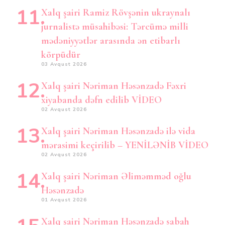
Xalq şairi Ramiz Rövşənin ukraynalı
jurnalistə müsahibəsi: Tərcümə milli
mədəniyyətlər arasında ən etibarlı
körpüdür
03 Avqust 2026
Xalq şairi Nəriman Həsənzadə Fəxri
xiyabanda dəfn edilib VİDEO
02 Avqust 2026
Xalq şairi Nəriman Həsənzadə ilə vida
mərasimi keçirilib – YENİLƏNİB VİDEO
02 Avqust 2026
Xalq şairi Nəriman Əliməmməd oğlu
Həsənzadə
01 Avqust 2026
Xalq şairi Nəriman Həsənzadə sabah