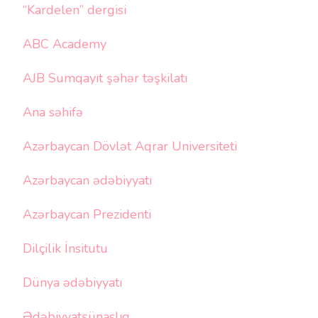
“Kardelen” dergisi
ABC Academy
AJB Sumqayıt şəhər təşkilatı
Ana səhifə
Azərbaycan Dövlət Aqrar Universiteti
Azərbaycan ədəbiyyatı
Azərbaycan Prezidenti
Dilçilik İnsitutu
Dünya ədəbiyyatı
Ədəbiyyatşünaslıq