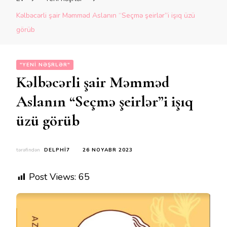
Kəlbəcərli şair Məmməd Aslanın “Seçmə şeirlər”i işıq üzü
görüb
"YENI NƏŞRLƏR"
Kəlbəcərli şair Məmməd
Aslanın “Seçmə şeirlər”i işıq
üzü görüb
tərəfindən
DELPHI7
26 NOYABR 2023
Post Views:
65