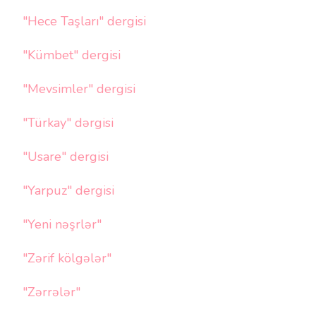
"Hece Taşları" dergisi
"Kümbet" dergisi
"Mevsimler" dergisi
"Türkay" dərgisi
"Usare" dergisi
"Yarpuz" dergisi
"Yeni nəşrlər"
"Zərif kölgələr"
"Zərrələr"