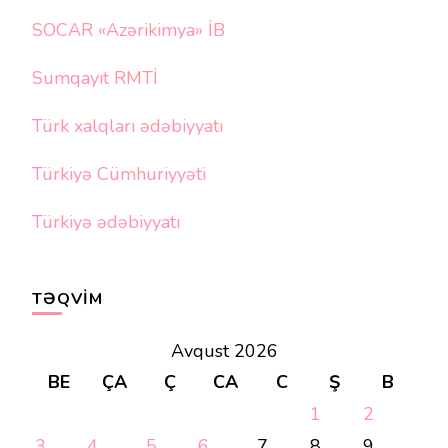
SOCAR «Azərikimya» İB
Sumqayıt RMTİ
Türk xalqları ədəbiyyatı
Türkiyə Cümhuriyyəti
Türkiyə ədəbiyyatı
TƏQVIM
Avqust 2026
BE
ÇA
Ç
CA
C
Ş
B
1
2
3
4
5
6
7
8
9