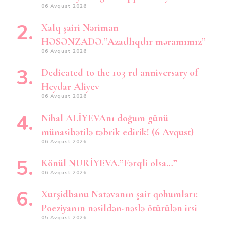
06 Avqust 2026
Xalq şairi Nəriman
HƏSƏNZADƏ.”Azadlıqdır məramımız”
06 Avqust 2026
Dedicated to the 103 rd anniversary of
Heydar Aliyev
06 Avqust 2026
Nihal ALİYEVAnı doğum günü
münasibətilə təbrik edirik! (6 Avqust)
06 Avqust 2026
Könül NURİYEVA.”Fərqli olsa…”
06 Avqust 2026
Xurşidbanu Natəvanın şair qohumları:
Poeziyanın nəsildən-nəslə ötürülən irsi
05 Avqust 2026