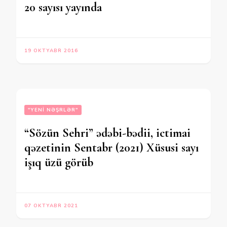
20 sayısı yayında
19 OKTYABR 2016
"YENI NƏŞRLƏR"
“Sözün Sehri” ədəbi-bədii, ictimai
qəzetinin Sentabr (2021) Xüsusi sayı
işıq üzü görüb
07 OKTYABR 2021