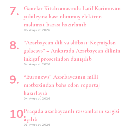
Gənclər Kitabxanasında Lətif Kərimovun
yubileyinə həsr olunmuş elektron
məlumat bazası hazırlanıb
05 Avqust 2026
“Azərbaycan dili və əlifbası: Keçmişdən
gələcəyə” – Ankarada Azərbaycan dilinin
inkişaf prosesindən danışılıb
04 Avqust 2026
“Euronews” Azərbaycanın milli
mətbəxindən bəhs edən reportaj
hazırlayıb
04 Avqust 2026
Praqada azərbaycanlı rəssamların sərgisi
açılıb
03 Avqust 2026