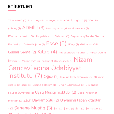
ETIKETLƏR
"Təkəlduz"
(1)
1 iyun uşaqların beynəlxalq müdafiəsi günü
(1)
200 illik
ADMİU
(3)
yubiley
(1)
Azərbaycanın görkəmli rəssamı
(1)
B.Vahabzadənin 100 illik yubileyi
(1)
Balakən
(1)
Beynəlxalq Tələbə Teatrları
Esse
(5)
Festivalı
(1)
Detektiv janrı
(1)
Göyçə
(1)
Güldərən Vəli
(1)
Kitab
(4)
Gülnar Səma
(2)
Kitabxanaçılar Günü
(1)
Mirzə Qədim
Nizami
İrəvani
(1)
Mədəniyyət və İncəsənət Universiteti
(1)
Gəncəvi adına Ədəbiyyat
institutu
(7)
Oğuz
(2)
Qaxingiloy Mədəniyyət evi
(1)
rəsm
sərgisi
(1)
sərgi
(1)
Səsinə gələrəm
(1)
Türkan Əhmədova
(1)
Ulu öndər
Uşaq Musiqi məktəbi
(2)
Heydər Əliyev irsi
(1)
Uşaq İncəsənət
Zaur Bayramoğlu
(2)
Ünvanımı tapan kitablar
məktəbi
(1)
Şahanə Müşfiq
(3)
(2)
Şair
(1)
Şairə
(1)
Şeir
(1)
Şeir kitabı
(1)