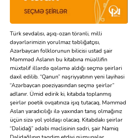
Türk sevdalısı, aşıq-ozan törənli, milli
dəyərlərimizin yorulmaz təbliğatçısı,
Azərbaycan folklorunun bilicisi ustad şair
Məmməd Aslanın bu kitabına müəllifin
müxtəlif illərdə qələmə aldığı seçmə şeirləri
daxil edilib. “Qanun” nəşriyyatının yeni layihəsi
“Azərbaycan poeziyasından seçmə şeirlər”
adlanır. Ümid edirik ki, kitabda toplanmış
şeirlər poetik ovqatınıza işıq tutacaq, Məmməd
Aslan yaradıcılığı ilə yaxından tanış olmağınız
üçün sizə yol yoldaşı olacaq. Kitabdakı şeirlər
“Dəlidağ” ədəbi məclisinin sədri, şair Namiq
Dəlidağlının təqdim etdiyi nümunələr