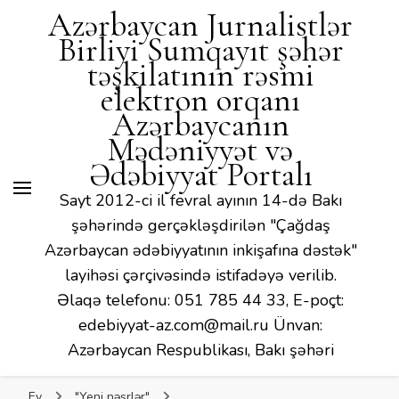
Mədəniyyət və Ədəbiyyat
Azərbaycan Jurnalistlər
Portalı
Birliyi Sumqayıt şəhər
təşkilatının rəsmi
elektron orqanı
Azərbaycanın
Mədəniyyət və
Ədəbiyyat Portalı
Sayt 2012-ci il fevral ayının 14-də Bakı
şəhərində gerçəkləşdirilən "Çağdaş
Azərbaycan ədəbiyyatının inkişafına dəstək"
layihəsi çərçivəsində istifadəyə verilib.
Əlaqə telefonu: 051 785 44 33, E-poçt:
edebiyyat-az.com@mail.ru Ünvan:
Azərbaycan Respublikası, Bakı şəhəri
Ev
"Yeni nəşrlər"