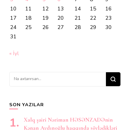
10
11
12
13
14
15
16
17
18
19
20
21
22
23
24
25
26
27
28
29
30
31
« İyl
Bir
şey
axtarırsınız?
SON YAZILAR
Xalq şairi Nəriman HƏSƏNZADƏnin
Kənan Aydınoğlu haqqında söylədikləri