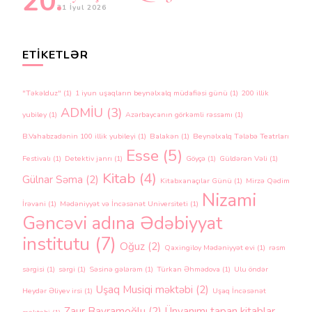
31 İyul 2026
ETIKETLƏR
"Təkəlduz"
(1)
1 iyun uşaqların beynəlxalq müdafiəsi günü
(1)
200 illik
ADMİU
(3)
yubiley
(1)
Azərbaycanın görkəmli rəssamı
(1)
B.Vahabzadənin 100 illik yubileyi
(1)
Balakən
(1)
Beynəlxalq Tələbə Teatrları
Esse
(5)
Festivalı
(1)
Detektiv janrı
(1)
Göyçə
(1)
Güldərən Vəli
(1)
Kitab
(4)
Gülnar Səma
(2)
Kitabxanaçılar Günü
(1)
Mirzə Qədim
Nizami
İrəvani
(1)
Mədəniyyət və İncəsənət Universiteti
(1)
Gəncəvi adına Ədəbiyyat
institutu
(7)
Oğuz
(2)
Qaxingiloy Mədəniyyət evi
(1)
rəsm
sərgisi
(1)
sərgi
(1)
Səsinə gələrəm
(1)
Türkan Əhmədova
(1)
Ulu öndər
Uşaq Musiqi məktəbi
(2)
Heydər Əliyev irsi
(1)
Uşaq İncəsənət
Zaur Bayramoğlu
(2)
Ünvanımı tapan kitablar