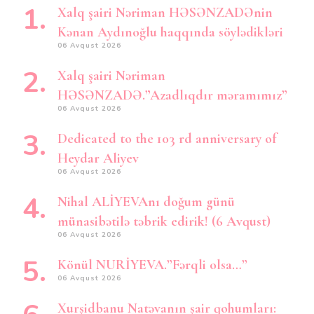
Xalq şairi Nəriman HƏSƏNZADƏnin
Kənan Aydınoğlu haqqında söylədikləri
06 Avqust 2026
Xalq şairi Nəriman
HƏSƏNZADƏ.”Azadlıqdır məramımız”
06 Avqust 2026
Dedicated to the 103 rd anniversary of
Heydar Aliyev
06 Avqust 2026
Nihal ALİYEVAnı doğum günü
münasibətilə təbrik edirik! (6 Avqust)
06 Avqust 2026
Könül NURİYEVA.”Fərqli olsa…”
06 Avqust 2026
Xurşidbanu Natəvanın şair qohumları: