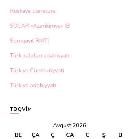
Ruskaya literatura
SOCAR «Azərikimya» İB
Sumqayıt RMTİ
Türk xalqları ədəbiyyatı
Türkiyə Cümhuriyyəti
Türkiyə ədəbiyyatı
TƏQVIM
Avqust 2026
BE
ÇA
Ç
CA
C
Ş
B