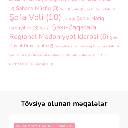
məktəbi
(1)
Şahanə Müşfiq
(3)
(2)
Şair
(1)
Şairə
(1)
Şeir
(1)
Şeir kitabı
(1)
Şəfa Vəli
(10)
Şəhid Natiq
Şəhid
(1)
Şəki-Zaqatala
İsmayılov
(3)
Şəki
(1)
Regional Mədəniyyət İdarəsi
(6)
Şəki
Dövlət Dram Teatrı
(2)
Şəki şəhər 2 nömrəli Uşaq Musiqi məktəbi
(1)
Şəki şəhər Uşaq İncəsənət məktəbi
(1)
“Moriarti sindromu”
(1)
“TÜRK
DÜNYASI”
(1)
“Ölümlə qətl”
(1)
Tövsiyə olunan məqalələr
AJB SUMQAYIT ŞƏHƏR TƏŞKILATI