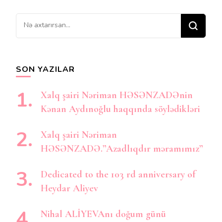
Bir
şey
axtarırsınız?
SON YAZILAR
Xalq şairi Nəriman HƏSƏNZADƏnin
Kənan Aydınoğlu haqqında söylədikləri
Xalq şairi Nəriman
HƏSƏNZADƏ.”Azadlıqdır məramımız”
Dedicated to the 103 rd anniversary of
Heydar Aliyev
Nihal ALİYEVAnı doğum günü