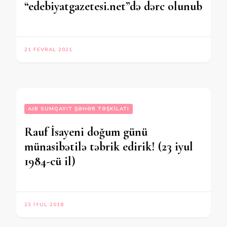
“edebiyatgazetesi.net”də dərc olunub
21 FEVRAL 2021
AJB SUMQAYIT ŞƏHƏR TƏŞKILATI
Rauf İsayeni doğum günü
münasibətilə təbrik edirik! (23 iyul
1984-cü il)
23 İYUL 2018