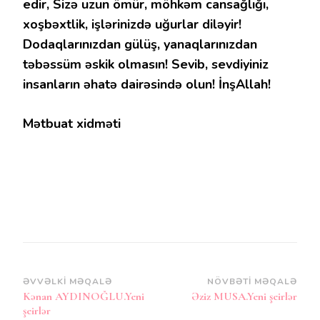
edir, Sizə uzun ömür, möhkəm cansağlığı,
xoşbəxtlik, işlərinizdə uğurlar diləyir!
Dodaqlarınızdan gülüş, yanaqlarınızdan
təbəssüm əskik olmasın! Sevib, sevdiyiniz
insanların əhatə dairəsində olun! İnşAllah!
Mətbuat xidməti
Post
ƏVVƏLKI MƏQALƏ
NÖVBƏTI MƏQALƏ
Kənan AYDINOĞLU.Yeni
Əziz MUSA.Yeni şeirlər
Naviqasiya
şeirlər