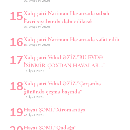
01 Avqust 2026
Xalq şairi Nəriman Həsənzadə sabah
Fəxri xiyabanda dəfn ediləcək
01 Avqust 2026
Xalq şairi Nəriman Həsənzadə vəfat edib
01 Avqust 2026
Xalq şairi Vahid ƏZİZ.”BU EVDƏ
İSİNMİR ÇOXDAN HAVALAR…”
31 İyul 2026
Xalq şairi Vahid ƏZİZ.”Çərşənbə
günündə çeşmə başında”
31 İyul 2026
Həyat ŞƏMİ.”Xiromantiya”
31 İyul 2026
Həyat ŞƏMİ.”Qadağa”