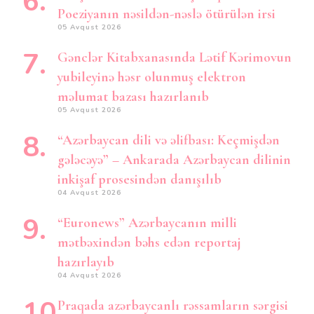
Poeziyanın nəsildən-nəslə ötürülən irsi
05 Avqust 2026
Gənclər Kitabxanasında Lətif Kərimovun
yubileyinə həsr olunmuş elektron
məlumat bazası hazırlanıb
05 Avqust 2026
“Azərbaycan dili və əlifbası: Keçmişdən
gələcəyə” – Ankarada Azərbaycan dilinin
inkişaf prosesindən danışılıb
04 Avqust 2026
“Euronews” Azərbaycanın milli
mətbəxindən bəhs edən reportaj
hazırlayıb
04 Avqust 2026
Praqada azərbaycanlı rəssamların sərgisi