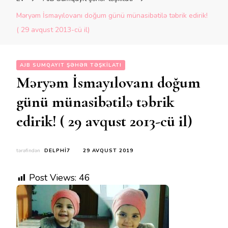
Məryəm İsmayılovanı doğum günü münasibətilə təbrik edirik!
( 29 avqust 2013-cü il)
AJB SUMQAYIT ŞƏHƏR TƏŞKILATI
Məryəm İsmayılovanı doğum
günü münasibətilə təbrik
edirik! ( 29 avqust 2013-cü il)
tərəfindən
DELPHI7
29 AVQUST 2019
Post Views:
46