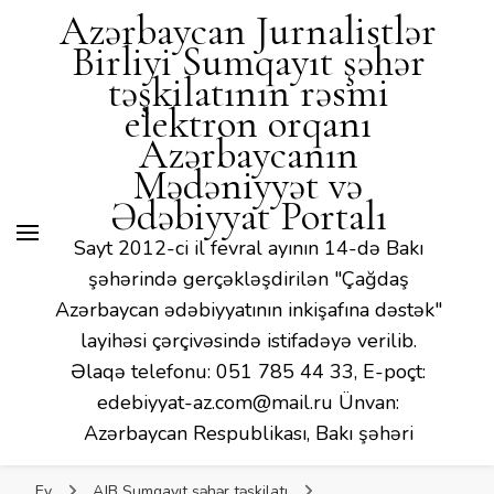
Mədəniyyət və Ədəbiyyat
Azərbaycan Jurnalistlər
Portalı
Birliyi Sumqayıt şəhər
təşkilatının rəsmi
elektron orqanı
Azərbaycanın
Mədəniyyət və
Ədəbiyyat Portalı
Sayt 2012-ci il fevral ayının 14-də Bakı
şəhərində gerçəkləşdirilən "Çağdaş
Azərbaycan ədəbiyyatının inkişafına dəstək"
layihəsi çərçivəsində istifadəyə verilib.
Əlaqə telefonu: 051 785 44 33, E-poçt:
edebiyyat-az.com@mail.ru Ünvan:
Azərbaycan Respublikası, Bakı şəhəri
Ev
AJB Sumqayıt şəhər təşkilatı