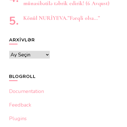
münasibətilə təbrik edirik! (6 Avqust)
Könül NURİYEVA.”Fərqli olsa…”
ARXIVLƏR
Arxivlər
BLOGROLL
Documentation
Feedback
Plugins