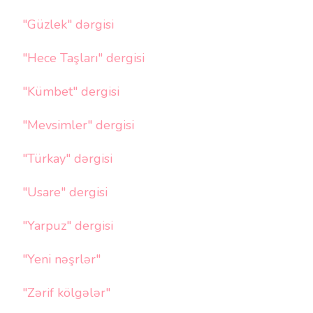
"Güzlek" dərgisi
"Hece Taşları" dergisi
"Kümbet" dergisi
"Mevsimler" dergisi
"Türkay" dərgisi
"Usare" dergisi
"Yarpuz" dergisi
"Yeni nəşrlər"
"Zərif kölgələr"