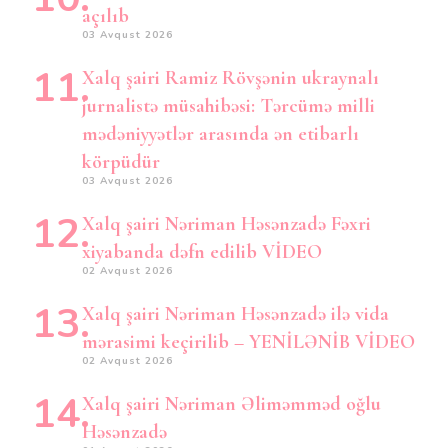
açılıb
03 Avqust 2026
Xalq şairi Ramiz Rövşənin ukraynalı
jurnalistə müsahibəsi: Tərcümə milli
mədəniyyətlər arasında ən etibarlı
körpüdür
03 Avqust 2026
Xalq şairi Nəriman Həsənzadə Fəxri
xiyabanda dəfn edilib VİDEO
02 Avqust 2026
Xalq şairi Nəriman Həsənzadə ilə vida
mərasimi keçirilib – YENİLƏNİB VİDEO
02 Avqust 2026
Xalq şairi Nəriman Əliməmməd oğlu
Həsənzadə