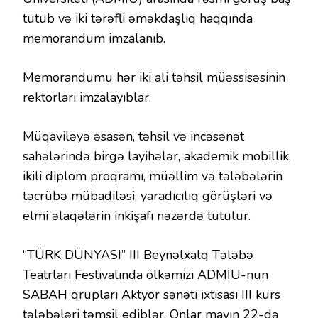
tutub və iki tərəfli əməkdaşlıq haqqında
memorandum imzalanıb.
Memorandumu hər iki ali təhsil müəssisəsinin
rektorları imzalayıblar.
Müqaviləyə əsasən, təhsil və incəsənət
sahələrində birgə layihələr, akademik mobillik,
ikili diplom proqramı, müəllim və tələbələrin
təcrübə mübadiləsi, yaradıcılıq görüşləri və
elmi əlaqələrin inkişafı nəzərdə tutulur.
“TÜRK DÜNYASI” III Beynəlxalq Tələbə
Teatrları Festivalında ölkəmizi ADMİU-nun
SABAH qrupları Aktyor sənəti ixtisası III kurs
tələbələri təmsil ediblər. Onlar mayın 22-də