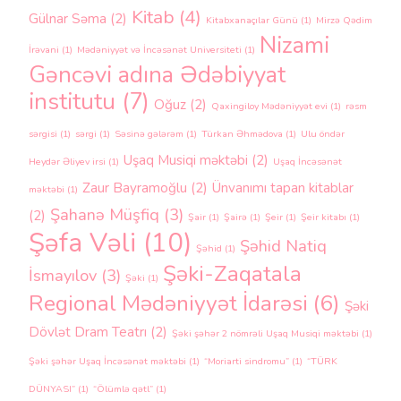
Kitab
(4)
Gülnar Səma
(2)
Kitabxanaçılar Günü
(1)
Mirzə Qədim
Nizami
İrəvani
(1)
Mədəniyyət və İncəsənət Universiteti
(1)
Gəncəvi adına Ədəbiyyat
institutu
(7)
Oğuz
(2)
Qaxingiloy Mədəniyyət evi
(1)
rəsm
sərgisi
(1)
sərgi
(1)
Səsinə gələrəm
(1)
Türkan Əhmədova
(1)
Ulu öndər
Uşaq Musiqi məktəbi
(2)
Heydər Əliyev irsi
(1)
Uşaq İncəsənət
Zaur Bayramoğlu
(2)
Ünvanımı tapan kitablar
məktəbi
(1)
Şahanə Müşfiq
(3)
(2)
Şair
(1)
Şairə
(1)
Şeir
(1)
Şeir kitabı
(1)
Şəfa Vəli
(10)
Şəhid Natiq
Şəhid
(1)
Şəki-Zaqatala
İsmayılov
(3)
Şəki
(1)
Regional Mədəniyyət İdarəsi
(6)
Şəki
Dövlət Dram Teatrı
(2)
Şəki şəhər 2 nömrəli Uşaq Musiqi məktəbi
(1)
Şəki şəhər Uşaq İncəsənət məktəbi
(1)
“Moriarti sindromu”
(1)
“TÜRK
DÜNYASI”
(1)
“Ölümlə qətl”
(1)