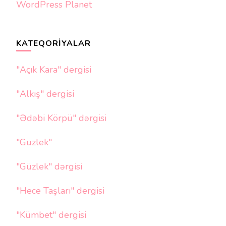
WordPress Planet
KATEQORIYALAR
"Açık Kara" dergisi
"Alkış" dergisi
"Ədəbi Körpü" dərgisi
"Güzlek"
"Güzlek" dərgisi
"Hece Taşları" dergisi
"Kümbet" dergisi