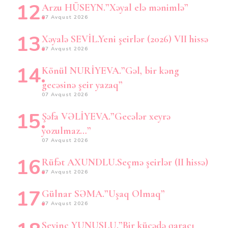
Arzu HÜSEYN.”Xəyal elə mənimlə”
07 Avqust 2026
Xəyalə SEVİL.Yeni şeirlər (2026) VII hissə
07 Avqust 2026
Könül NURİYEVA.”Gəl, bir kəng
gecəsinə şeir yazaq”
07 Avqust 2026
Şəfa VƏLİYEVA.”Gecələr xeyrə
yozulmaz…”
07 Avqust 2026
Rüfət AXUNDLU.Seçmə şeirlər (II hissə)
07 Avqust 2026
Gülnar SƏMA.”Uşaq Olmaq”
07 Avqust 2026
Sevinc YUNUSLU.”Bir küçədə qaraçı