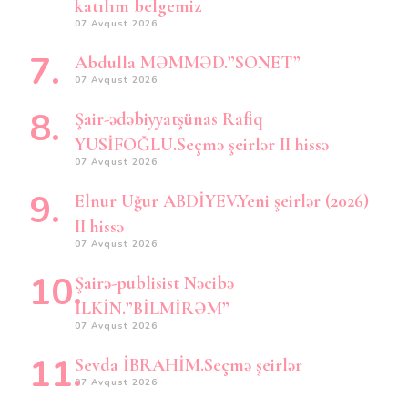
katılım belgemiz
07 Avqust 2026
Abdulla MƏMMƏD.”SONET”
07 Avqust 2026
Şair-ədəbiyyatşünas Rafiq
YUSİFOĞLU.Seçmə şeirlər II hissə
07 Avqust 2026
Elnur Uğur ABDİYEV.Yeni şeirlər (2026)
II hissə
07 Avqust 2026
Şairə-publisist Nəcibə
İLKİN.”BİLMİRƏM”
07 Avqust 2026
Sevda İBRAHİM.Seçmə şeirlər
07 Avqust 2026