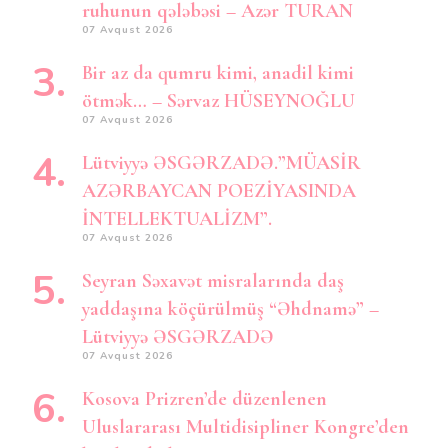
ruhunun qələbəsi – Azər TURAN
07 Avqust 2026
Bir az da qumru kimi, anadil kimi
ötmək… – Sərvaz HÜSEYNOĞLU
07 Avqust 2026
Lütviyyə ƏSGƏRZADƏ.”MÜASİR
AZƏRBAYCAN POEZİYASINDA
İNTELLEKTUALİZM”.
07 Avqust 2026
Seyran Səxavət misralarında daş
yaddaşına köçürülmüş “Əhdnamə” –
Lütviyyə ƏSGƏRZADƏ
07 Avqust 2026
Kosova Prizren’de düzenlenen
Uluslararası Multidisipliner Kongre’den