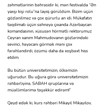
zəhmətlərinin bəhrəsidir ki, mən festivalda “Ən
yaxşı kişi rolu”na layiq görüldüm. Bizim üçün
gözlənilməz və çox qürurlu an idi. Mükafatın
təqdimatı üçün səhnəyə çıxanda Azərbaycan
komandasının, xüsusən hörmətli rektorumuz
Ceyran xanım Mahmudovanın gözlərindəki
sevinci, həyəcanı görmək məni çox
fərəhləndirdi, özümü daha da xoşbəxt hiss
etdim.
Bu bütün universitetimizin, ölkəmizin
uğurudur. Bu uğura görə universitetimizin
rəhbərliyinə, SABAH qruplarına və
müəllimlərimə təşəkkür edirəm!”
Qeyd edək ki, kurs rəhbəri Mikayıl Mikayılov,