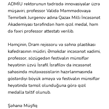
ADMİU rektorunun tədrisdə innovasiyalar üzrə
müşaviri, professor Validə Məmmədovaya
Temirbek Jurgenov adına Qazax Milli İncəsənət
Akademiyası tərəfindən həm qızıl medal, həm
də fəxri professor attestatı verilib.
Həmçinin, Dram rejissoru və səhnə plastikası
kafedrasının müdiri, Əməkdar incəsənət xadimi,
professor, sözügedən festivalın münsiflər
heyətinin üzvü İsrafil İsrafilov da incəsənət
sahəsində mütəxəssislərin hazırlanmasında
göstərdiyi böyük əməyə və festivalın münsiflər
heyətində təmsil olunduğuna görə qızıl
medalla təltif olunub.
Şəhanə Müşfiq