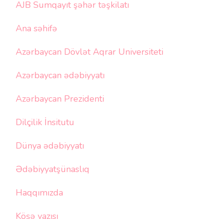
AJB Sumqayıt şəhər təşkilatı
Ana səhifə
Azərbaycan Dövlət Aqrar Universiteti
Azərbaycan ədəbiyyatı
Azərbaycan Prezidenti
Dilçilik İnsitutu
Dünya ədəbiyyatı
Ədəbiyyatşünaslıq
Haqqımızda
Köşə yazısı