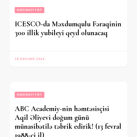
MƏDƏNIYYƏT
ICESCO-da Məxdumqulu Fəraqinin
300 illik yubileyi qeyd olunacaq
18 DEKABR 2024
MƏDƏNIYYƏT
ABC Academiy-nin həmtəsisçisi
Aqil Əliyevi doğum günü
münasibətilə təbrik edirik! (13 fevral
1988-ci il)