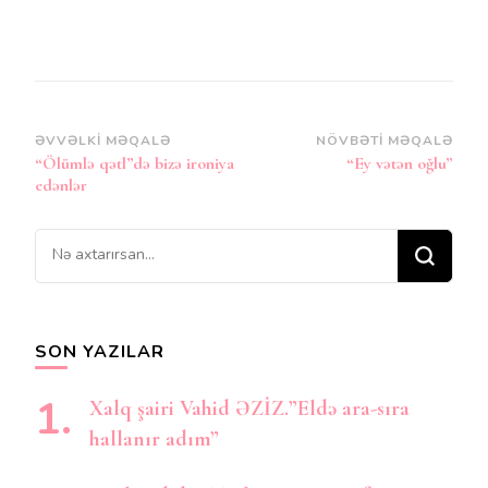
Post
ƏVVƏLKI MƏQALƏ
NÖVBƏTI MƏQALƏ
“Ölümlə qətl”də bizə ironiya
“Ey vətən oğlu”
Naviqasiya
edənlər
Bir
şey
axtarırsınız?
SON YAZILAR
Xalq şairi Vahid ƏZİZ.”Eldə ara-sıra
hallanır adım”