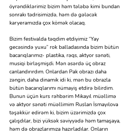
öyrəndiklərimiz bizim həm tələbə kimi bundan
sonrakı tədrisimizdə, həm də gələcək
karyeramızda çox kömək olacaq.
Bizim festivalda təqdim etdiyimiz “Yay
gecəsində yuxu” rok balladasında bizim bütün
bacarıqlarımız- plastika, rəqs, aktyor sənəti,
musiqi birləşmişdi. Mən əsərdə üç obraz
canlandırırdım. Onlardan Pak obrazı daha
zəngin, daha dinamik idi ki, mən bu obrazla
bütün bacarıqlarımı nümayiş etdirə bilirdim.
Bunun üçün kurs rəhbərim Mikayıl müəllimə
və aktyor sənəti müəllimim Ruslan İsmayılova
təşəkkür edirəm ki, bizim üzərimizdə çox
çalışdılar, bizi yüksək səviyyədə həm tamaşaya,
həm də obrazlarımıza hazırladılar. Onların