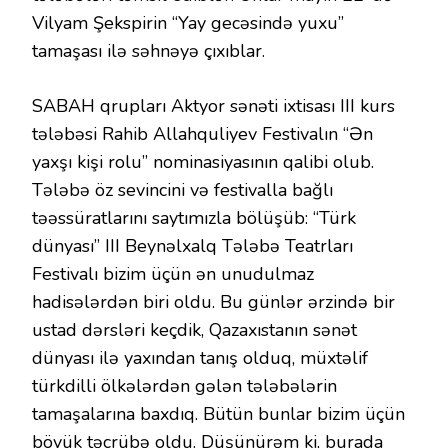
Vilyam Şekspirin “Yay gecəsində yuxu”
tamaşası ilə səhnəyə çıxıblar.
SABAH qrupları Aktyor sənəti ixtisası III kurs
tələbəsi Rahib Allahquliyev Festivalın “Ən
yaxşı kişi rolu” nominasiyasının qalibi olub.
Tələbə öz sevincini və festivalla bağlı
təəssüratlarını saytımızla bölüşüb: “Türk
dünyası” III Beynəlxalq Tələbə Teatrları
Festivalı bizim üçün ən unudulmaz
hadisələrdən biri oldu. Bu günlər ərzində bir
ustad dərsləri keçdik, Qazaxıstanın sənət
dünyası ilə yaxından tanış olduq, müxtəlif
türkdilli ölkələrdən gələn tələbələrin
tamaşalarına baxdıq. Bütün bunlar bizim üçün
böyük təcrübə oldu. Düşünürəm ki, burada