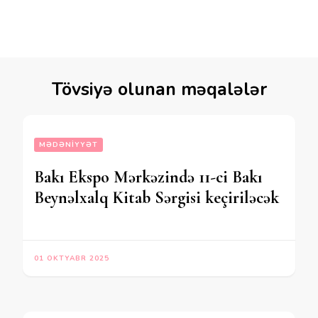
Tövsiyə olunan məqalələr
MƏDƏNIYYƏT
Bakı Ekspo Mərkəzində 11-ci Bakı
Beynəlxalq Kitab Sərgisi keçiriləcək
01 OKTYABR 2025