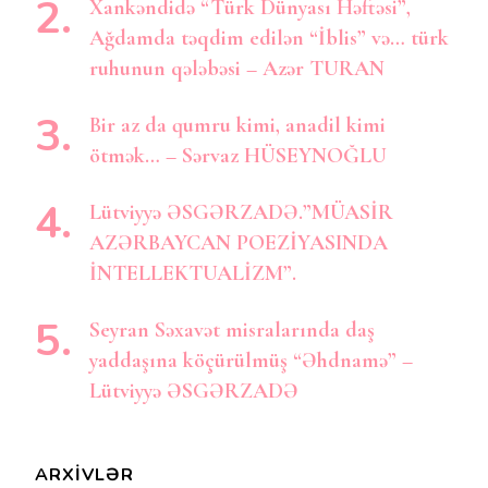
Xankəndidə “Türk Dünyası Həftəsi”,
Ağdamda təqdim edilən “İblis” və… türk
ruhunun qələbəsi – Azər TURAN
Bir az da qumru kimi, anadil kimi
ötmək… – Sərvaz HÜSEYNOĞLU
Lütviyyə ƏSGƏRZADƏ.”MÜASİR
AZƏRBAYCAN POEZİYASINDA
İNTELLEKTUALİZM”.
Seyran Səxavət misralarında daş
yaddaşına köçürülmüş “Əhdnamə” –
Lütviyyə ƏSGƏRZADƏ
ARXIVLƏR