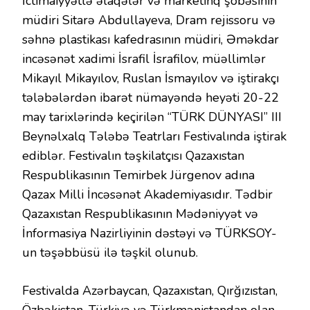
İctimaiyyətlə əlaqələr və marketinq şöbəsinin
müdiri Sitarə Abdullayeva, Dram rejissoru və
səhnə plastikası kafedrasının müdiri, Əməkdar
incəsənət xadimi İsrafil İsrafilov, müəllimlər
Mikayıl Mikayılov, Ruslan İsmayılov və iştirakçı
tələbələrdən ibarət nümayəndə heyəti 20-22
may tarixlərində keçirilən “TÜRK DÜNYASI” III
Beynəlxalq Tələbə Teatrları Festivalında iştirak
ediblər. Festivalın təşkilatçısı Qazaxıstan
Respublikasının Temirbek Jürgenov adına
Qazax Milli İncəsənət Akademiyasıdır. Tədbir
Qazaxıstan Respublikasının Mədəniyyət və
İnformasiya Nazirliyinin dəstəyi və TÜRKSOY-
un təşəbbüsü ilə təşkil olunub.
Festivalda Azərbaycan, Qazaxıstan, Qırğızıstan,
Özbəkistan, Türkiyə və Türkmənistandan olan