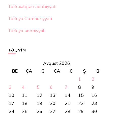
Türk xalqları ədəbiyyatı
Türkiyə Cümhuriyyəti
Türkiyə ədəbiyyatı
TƏQVIM
Avqust 2026
BE
ÇA
Ç
CA
C
Ş
B
1
2
3
4
5
6
7
8
9
10
11
12
13
14
15
16
17
18
19
20
21
22
23
24
25
26
27
28
29
30