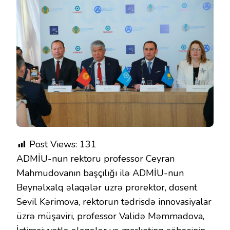
Post Views:
131
ADMİU-nun rektoru professor Ceyran
Mahmudovanın başçılığı ilə ADMİU-nun
Beynəlxalq əlaqələr üzrə prorektor, dosent
Sevil Kərimova, rektorun tədrisdə innovasiyalar
üzrə müşaviri, professor Validə Məmmədova,