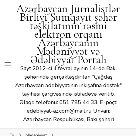
Mədəniyyət və Ədəbiyyat
Azərbaycan Jurnalistlər
Portalı
Birliyi Sumqayıt şəhər
təşkilatının rəsmi
elektron orqanı
Azərbaycanın
Mədəniyyət və
Ədəbiyyat Portalı
Sayt 2012-ci il fevral ayının 14-də Bakı
şəhərində gerçəkləşdirilən "Çağdaş
Azərbaycan ədəbiyyatının inkişafına dəstək"
layihəsi çərçivəsində istifadəyə verilib.
Əlaqə telefonu: 051 785 44 33, E-poçt:
edebiyyat-az.com@mail.ru Ünvan:
Azərbaycan Respublikası, Bakı şəhəri
Ev
Mədəniyyət