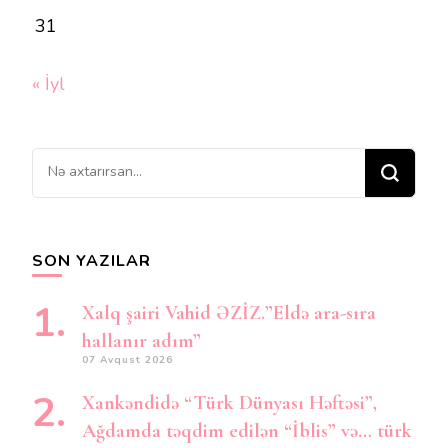
31
« İyl
Bir
şey
axtarırsınız?
SON YAZILAR
Xalq şairi Vahid ƏZİZ.”Eldə ara-sıra
hallanır adım”
07 Avqust 2026
Xankəndidə “Türk Dünyası Həftəsi”,
Ağdamda təqdim edilən “İblis” və… türk