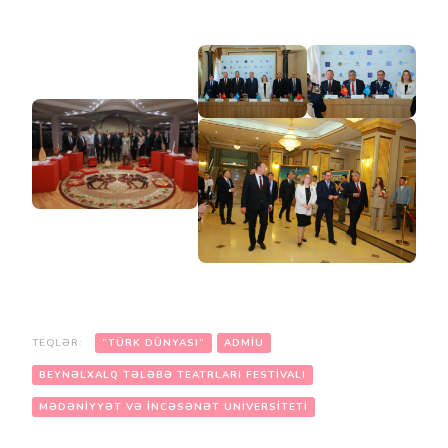
TEQLƏR:
“TÜRK DÜNYASI”
ADMİU
BEYNƏLXALQ TƏLƏBƏ TEATRLARI FESTIVALI
MƏDƏNIYYƏT VƏ İNCƏSƏNƏT UNIVERSITETI