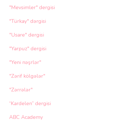
"Mevsimler" dergisi
"Türkay" dərgisi
"Usare" dergisi
"Yarpuz" dergisi
"Yeni nəşrlər"
"Zərif kölgələr"
"Zərrələr"
“Kardelen” dergisi
ABC Academy