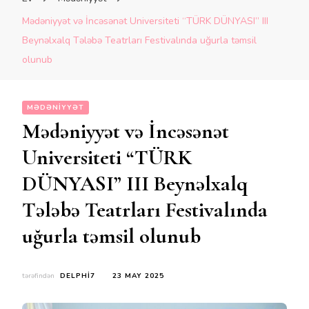
Mədəniyyət və İncəsənət Universiteti “TÜRK DÜNYASI” III
Beynəlxalq Tələbə Teatrları Festivalında uğurla təmsil
olunub
MƏDƏNIYYƏT
Mədəniyyət və İncəsənət
Universiteti “TÜRK
DÜNYASI” III Beynəlxalq
Tələbə Teatrları Festivalında
uğurla təmsil olunub
tərəfindən
DELPHI7
23 MAY 2025