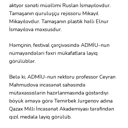
aktyor sənəti müəllimi Ruslan İsmayılovdur.
Tamaşanın quruluşçu rejissoru Mikayıl
Mikayılovdur. Tamaşanın plastik həlli Elnur
İsmayılova məxsusdur.
Həmçinin, festival çərçivəsində ADMİU-nun
nümayəndələri fəxri mükafatlara layiq
görülüblər.
Belə ki, ADMİU-nun rektoru professor Ceyran
Mahmudova incəsənət sahəsində
mütəxəssislərin hazırlanmasında göstərdiyi
böyük əməyə görə Temirbek Jurgenov adına
Qazax Milli İncəsənət Akademiyası tərəfindən
qızıl medala layiq görülüb.