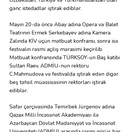
gənc istedadlar iştirak ediblər.
Mayın 20-də öncə Abay adına Opera və Balet
Teatrının Ermek Serkebayev adına Kamera
Zalında KİV üçün mətbuat konfransı, sonra isə
festivalın rəsmi açılış mərasimi keçirilib.
Mətbuat konfransında TÜRKSOY-un Baş katibi
Sultan Raev, ADMİU-nun rektoru
C.Mahmudova və festivalda iştirak edən digər
beş təhsil müəssisəsinin rektorları iştirak
ediblər.
Səfər çərçivəsində Temirbek Jürgenov adına
Qazax Milli İncəsənət Akademiyası ilə
Azərbaycan Dövlət Mədəniyyət və İncəsənət
Universiteti (ADMİU) arasında rəsmi görüş baş