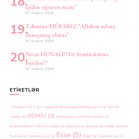
qadın oğrasın məni”
07 Avqust 2026
Təhminə MÜBARİZ.”Allahın adına
danışmaq olmaz”
07 Avqust 2026
Nicat HUNALP.”De kimin üzünə
baxdın?”
07 Avqust 2026
ETIKETLƏR
"Təkəlduz"
(1)
1 iyun uşaqların beynəlxalq müdafiəsi günü
(1)
200 illik
ADMİU
(3)
yubiley
(1)
Azərbaycanın görkəmli rəssamı
(1)
B.Vahabzadənin 100 illik yubileyi
(1)
Balakən
(1)
Beynəlxalq Tələbə Teatrları
Esse
(5)
Festivalı
(1)
Detektiv janrı
(1)
Göyçə
(1)
Güldərən Vəli
(1)