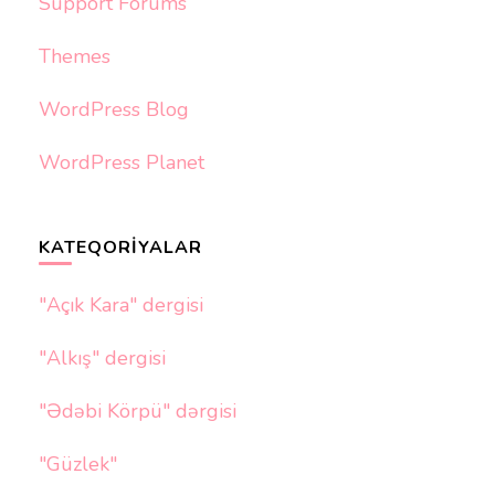
Support Forums
Themes
WordPress Blog
WordPress Planet
KATEQORIYALAR
"Açık Kara" dergisi
"Alkış" dergisi
"Ədəbi Körpü" dərgisi
"Güzlek"