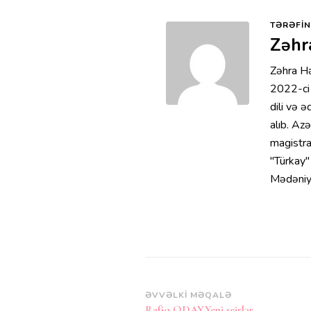
TƏRƏFIN
Zəhr
Zəhra H
2022-ci 
dili və ə
alıb. Azə
magistra
"Türkay"
Mədəniyy
Post
ƏVVƏLKI MƏQALƏ
Rafiq ODAY.Yeni şeirlər