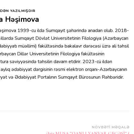
DƏN YAZILMIŞDIR
a Həşimova
əşimova 1999-cu ildə Sumqayıt şəhərində anadan olub. 2018-
illərdə Sumqayıt Dövlət Universitetinin Filologiya (Azərbaycan
dəbiyyatı müəllimi) fakültəsində bakalavr dərəcəsi üzrə ali təhsil
rbaycan Dillər Universitetinin Filologiya fakültəsinin
tura səviyyəsində təhsilin davam etdirir. 2023-cü ildən
 aylıq ədəbiyyat dərgisinin rəsmi elektron orqanı-Azərbaycanın
ət və Ədəbiyyat Portalının Sumqayıt Bürosunun Rəhbəridir.
NÖVBƏTI MƏQALƏ
Əziz MUSA.”QANLI YANVAR GECƏSİ” (