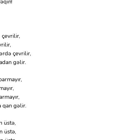
əqin!
evrilir,
ilir,
rdə çevrilir,
dan gəlir.
parmayır,
mayır,
armayır,
 qan gəlir.
 üstə,
n üstə,