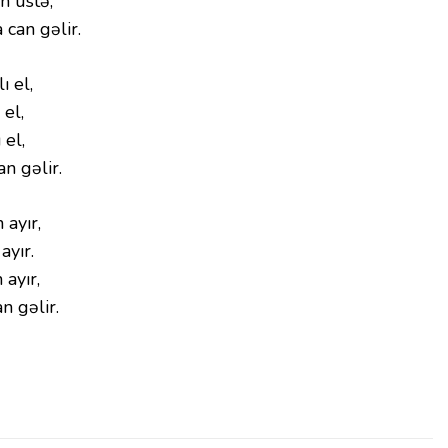
n üstə,
can gəlir.
ı el,
 el,
 el,
n gəlir.
 ayır,
ayır.
ayır,
n gəlir.