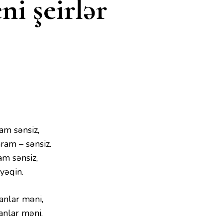
i şeirlər
ram sənsiz,
am – sənsiz.
am sənsiz,
yəqin.
nlar məni,
nlar məni.