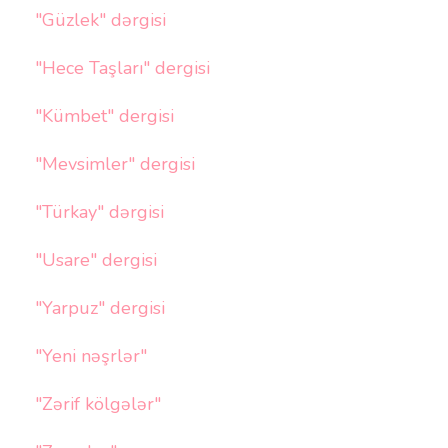
"Güzlek" dərgisi
"Hece Taşları" dergisi
"Kümbet" dergisi
"Mevsimler" dergisi
"Türkay" dərgisi
"Usare" dergisi
"Yarpuz" dergisi
"Yeni nəşrlər"
"Zərif kölgələr"