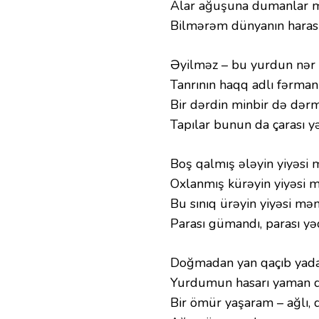
Alar ağuşuna dumanlar m
Bilmərəm dünyanın harası
Əyilməz – bu yurdun nər 
Tanrının haqq adlı fərmanı
Bir dərdin minbir də dərm
Tapılar bunun da çarası yə
Boş qalmış ələyin yiyəsi
Oxlanmış kürəyin yiyəsi 
Bu sınıq ürəyin yiyəsi mə
Parası gümandı, parası yə
Doğmadan yan qaçıb yada 
Yurdumun hasarı yaman da
Bir ömür yaşaram – ağlı, q